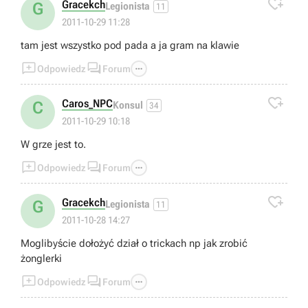

Gracekch
G
Legionista
11
2011-10-29 11:28
tam jest wszystko pod pada a ja gram na klawie



Odpowiedz
Forum

Caros_NPC
C
Konsul
34
2011-10-29 10:18
W grze jest to.



Odpowiedz
Forum

Gracekch
G
Legionista
11
2011-10-28 14:27
Moglibyście dołożyć dział o trickach np jak zrobić
żonglerki



Odpowiedz
Forum