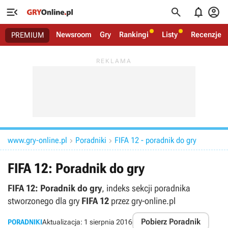




Newsroom
Gry
Rankingi
Listy
Recenzje
PREMIUM
www.gry-online.pl
Poradniki
FIFA 12 - poradnik do gry


FIFA 12: Poradnik do gry
FIFA 12: Poradnik do gry
, indeks sekcji poradnika
stworzonego dla gry
FIFA 12
przez gry-online.pl
Pobierz Poradnik
PORADNIKI
Aktualizacja:
1 sierpnia 2016