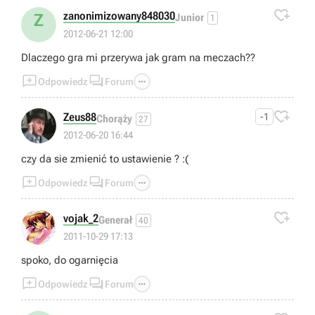

zanonimizowany848030
Z
Junior
1
2012-06-21 12:00
Dlaczego gra mi przerywa jak gram na meczach??



Odpowiedz
Forum

Zeus88
-1
Chorąży
27
2012-06-20 16:44
czy da sie zmienić to ustawienie ? :(



Odpowiedz
Forum

vojak_2
Generał
40
2011-10-29 17:13
spoko, do ogarnięcia



Odpowiedz
Forum