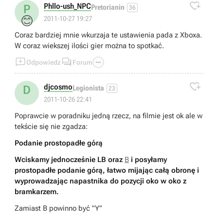

Phllo-ush_NPC
P
Pretorianin
36
😊
2011-10-27 19:27
Coraz bardziej mnie wkurzaja te ustawienia pada z Xboxa.
W coraz wiekszej ilości gier można to spotkać.



Odpowiedz
Forum

djcosmo
D
Legionista
23
2011-10-26 22:41
Poprawcie w poradniku jedną rzecz, na filmie jest ok ale w
tekście się nie zgadza:
Podanie prostopadłe górą
Wciskamy jednocześnie LB oraz
B
i posyłamy
prostopadłe podanie górą, łatwo mijając całą obronę i
wyprowadzając napastnika do pozycji oko w oko z
bramkarzem.
Zamiast B powinno być "Y"