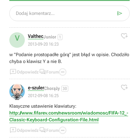

Dodaj komentarz...

Valthec
V
Junior
1
2013-09-20 16:23
w "Podanie prostopadłe górą" jest błąd w opisie. Chodziło
chyba o klawisz Y a nie B.



Odpowiedz
Forum

e-szuler
Chorąży
30
📄
2012-09-08 16:25
Klasyczne ustawienie klawiatury:
http://www.fifarev.com/newsroom/wiadomosc/FIFA-12_-
Classic-Keyboard-Configuration-File.html



Odpowiedz
Forum