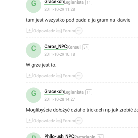
Gracekch
G
Legionista
11
2011-10-29 11:28
tam jest wszystko pod pada a ja gram na klawie



Odpowiedz
Forum
Caros_NPC
C
Konsul
34
2011-10-29 10:18
W grze jest to.



Odpowiedz
Forum
Gracekch
G
Legionista
11
2011-10-28 14:27
Moglibyście dołożyć dział o trickach np 



Odpowiedz
Forum
Phllo-ush_NPC
Pretorianin
36