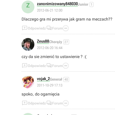
zanonimizowany848030
Z
Junior
1
2012-06-21 12:00
Dlaczego gra mi przerywa jak gram na meczach??



Odpowiedz
Forum
Zeus88
Chorąży
27
2012-06-20 16:44
czy da sie zmienić to ustawienie ? :(



Odpowiedz
Forum
vojak_2
Generał
40
2011-10-29 17:13
spoko, do ogarnięcia



Odpowiedz
Forum