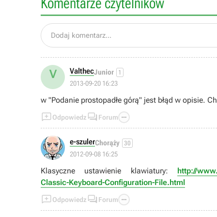
Komentarze czytelników
Dodaj komentarz...
Valthec
V
Junior
1
2013-09-20 16:23
w "Podanie prostopadłe górą" jest błąd w opisie. Ch



Odpowiedz
Forum
e-szuler
Chorąży
30
2012-09-08 16:25
Klasyczne ustawienie klawiatury:
http://www
Classic-Keyboard-Configuration-File.html



Odpowiedz
Forum