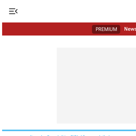

New
PREMIUM