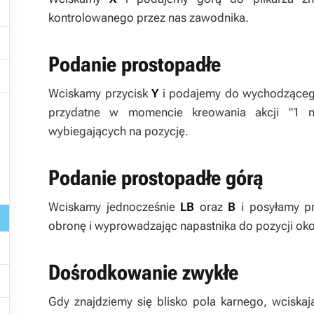
kontrolowanego przez nas zawodnika.

Podanie prostopadłe

Wciskamy przycisk
Y
i podajemy do wychodzącego

przydatne w momencie kreowania akcji "1 n
wybiegających na pozycję.


Podanie prostopadłe górą

Wciskamy jednocześnie
LB
oraz
B
i posyłamy
p

obronę i wyprowadzając napastnika do pozycji ok

Dośrodkowanie zwykłe

Gdy znajdziemy się blisko pola karnego, wciskaj