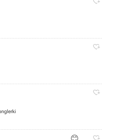



jak zrobić żonglerki
😊
