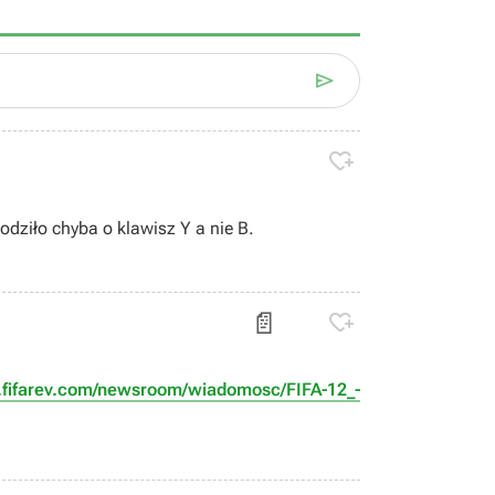


odziło chyba o klawisz Y a nie B.
📄

.fifarev.com/newsroom/wiadomosc/FIFA-12_-