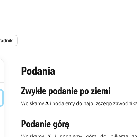
radnik
Podania
Zwykłe podanie po ziemi

Wciskamy
A
i podajemy do najbliższego zawodnika
Podanie górą

Wciskamy
X
i podajemy górą do piłkarza zna