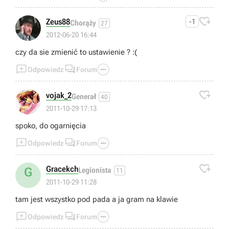

Zeus88
-1
Chorąży
27
2012-06-20 16:44
czy da sie zmienić to ustawienie ? :(



Odpowiedz
Forum

vojak_2
Generał
40
2011-10-29 17:13
spoko, do ogarnięcia



Odpowiedz
Forum

Gracekch
G
Legionista
11
2011-10-29 11:28
tam jest wszystko pod pada a ja gram na klawie



Odpowiedz
Forum