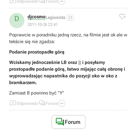



Odpowiedz
Forum

djcosmo
D
Legionista
23
2011-10-26 22:41
Poprawcie w poradniku jedną rzecz, na filmie jest ok ale w
tekście się nie zgadza:
Podanie prostopadłe górą
Wciskamy jednocześnie LB oraz
B
i posyłamy
prostopadłe podanie górą, łatwo mijając całą obronę i
wyprowadzając napastnika do pozycji oko w oko z
bramkarzem.
Zamiast B powinno być "Y"



Odpowiedz
Forum

Forum