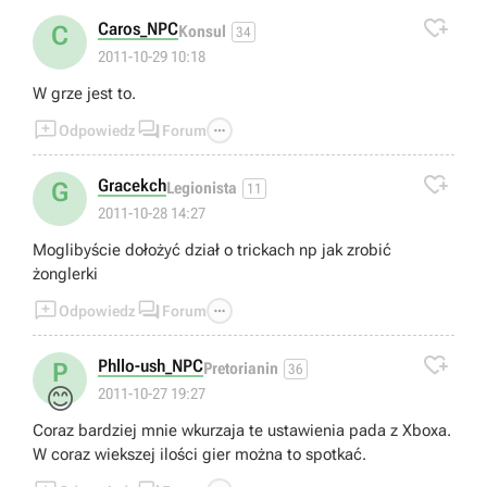

Caros_NPC
C
Konsul
34
2011-10-29 10:18
W grze jest to.



Odpowiedz
Forum

Gracekch
G
Legionista
11
2011-10-28 14:27
Moglibyście dołożyć dział o trickach np jak zrobić
żonglerki



Odpowiedz
Forum

Phllo-ush_NPC
P
Pretorianin
36
😊
2011-10-27 19:27
Coraz bardziej mnie wkurzaja te ustawienia pada z Xboxa.
W coraz wiekszej ilości gier można to spotkać.