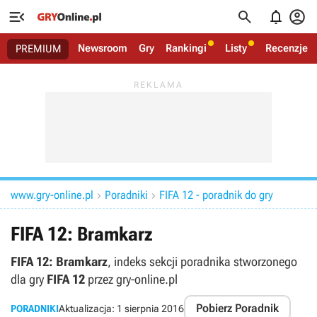




Newsroom
Gry
Rankingi
Listy
Recenzje
PREMIUM
www.gry-online.pl
Poradniki
FIFA 12 - poradnik do gry


FIFA 12: Bramkarz
FIFA 12: Bramkarz
, indeks sekcji poradnika stworzonego
dla gry
FIFA 12
przez gry-online.pl
Pobierz Poradnik
PORADNIKI
Aktualizacja:
1 sierpnia 2016