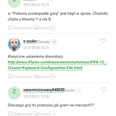
2013-09-20 16:23
w "Podanie prostopadłe górą" jest błąd w opisie. Chodziło
chyba o klawisz Y a nie B.



Odpowiedz
Forum

e-szuler
Chorąży
30
📄
2012-09-08 16:25
Klasyczne ustawienie klawiatury:
http://www.fifarev.com/newsroom/wiadomosc/FIFA-12_-
Classic-Keyboard-Configuration-File.html



Odpowiedz
Forum

zanonimizowany848030
Z
Junior
1
2012-06-21 12:00
Dlaczego gra mi przerywa jak gram na meczach??



Odpowiedz
Forum