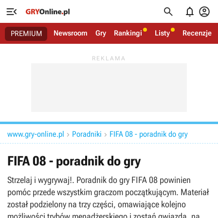




Newsroom
Gry
Rankingi
Listy
Recenzje
PREMIUM
www.gry-online.pl
Poradniki
FIFA 08 - poradnik do gry


FIFA 08 - poradnik do gry
Strzelaj i wygrywaj!. Poradnik do gry FIFA 08 powinien
pomóc przede wszystkim graczom początkującym. Materiał
został podzielony na trzy części, omawiające kolejno
możliwości trybów menadżerskiego i zostań gwiazdą, na