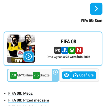

FIFA 08: Start
FIFA 08

Data wydania:
28 września 2007



7.0
7.5
Oceń Grę
GRYOnline
Gracze
FIFA 08: Mecz
FIFA 08: Przed meczem