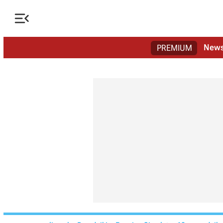

New
PREMIUM