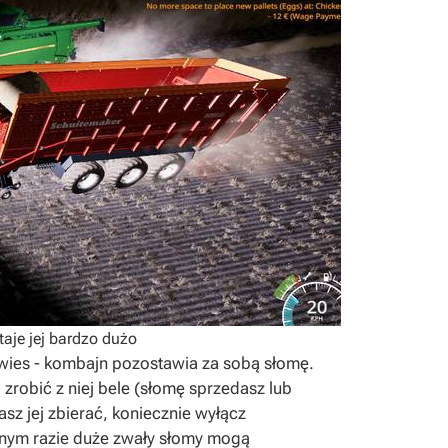
aje jej bardzo dużo
 owies - kombajn pozostawia za sobą słomę.
zrobić z niej bele (słomę sprzedasz lub
asz jej zbierać, koniecznie wyłącz
nym razie duże zwały słomy mogą