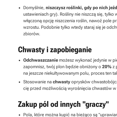
Domyślnie,
niszczysz roślinki, gdy po nich jeź
ustawieniach gry). Rośliny nie niszczą się, tylko
włączoną opcję niszczenia roślin, nawoź pole p
wzrostu. Podobnie tylko wtedy staraj się je odch
zbiorów.
Chwasty i zapobieganie
Odchwaszczanie
możesz wykonać jedynie w pier
zapomnisz, twój plon będzie obniżony o
20%
z 
na jeszcze niekultywowanym polu, proces ten tak
Stosowanie na
chwasty
oprysków chwastobójcz
cię przed możliwością wyrośnięcia chwastów w 
Zakup pól od innych "graczy"
Pola, które można kupić na bieżąco są "uprawia