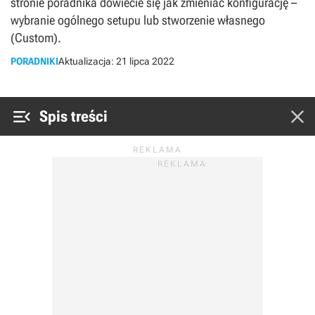
stronie poradnika dowiecie się jak zmieniać konfigurację –
wybranie ogólnego setupu lub stworzenie własnego
(Custom).
PORADNIKI
Aktualizacja:
21 lipca 2022


Spis treści