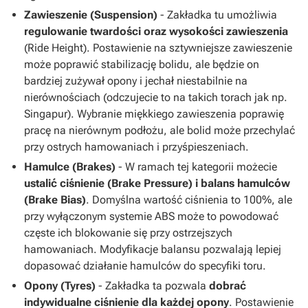
Zawieszenie (Suspension)
- Zakładka tu umożliwia
regulowanie twardości oraz wysokości zawieszenia
(Ride Height). Postawienie na sztywniejsze zawieszenie
może poprawić stabilizację bolidu, ale będzie on
bardziej zużywał opony i jechał niestabilnie na
nierównościach (odczujecie to na takich torach jak np.
Singapur). Wybranie miękkiego zawieszenia poprawię
pracę na nierównym podłożu, ale bolid może przechylać
przy ostrych hamowaniach i przyśpieszeniach.
Hamulce (Brakes)
- W ramach tej kategorii możecie
ustalić
ciśnienie (Brake Pressure) i balans hamulców
(Brake Bias)
. Domyślna wartość ciśnienia to 100%, ale
przy wyłączonym systemie ABS może to powodować
częste ich blokowanie się przy ostrzejszych
hamowaniach. Modyfikacje balansu pozwalają lepiej
dopasować działanie hamulców do specyfiki toru.
Opony (Tyres)
- Zakładka ta pozwala
dobrać
indywidualne ciśnienie dla każdej opony
. Postawienie