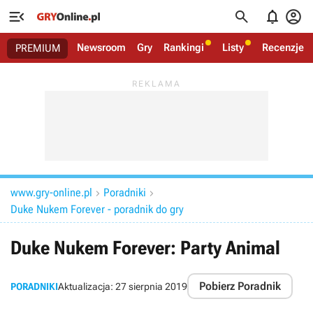




Newsroom
Gry
Rankingi
Listy
Recenzje
PREMIUM
www.gry-online.pl
Poradniki


Duke Nukem Forever - poradnik do gry
Duke Nukem Forever: Party Animal
Pobierz Poradnik
PORADNIKI
Aktualizacja:
27 sierpnia 2019