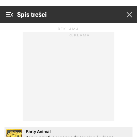


Spis treści
Party Animal