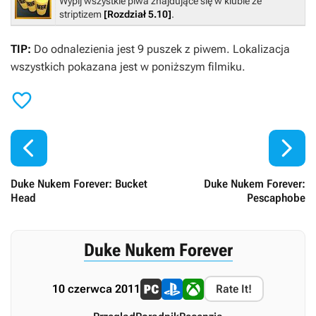
Wypij wszystkie piwa znajdujące się w klubie ze
striptizem
[Rozdział 5.10]
.
TIP:
Do odnalezienia jest 9 puszek z piwem. Lokalizacja
wszystkich pokazana jest w poniższym filmiku.



Duke Nukem Forever: Bucket
Duke Nukem Forever:
Head
Pescaphobe
Duke Nukem Forever
10 czerwca 2011
Rate It!