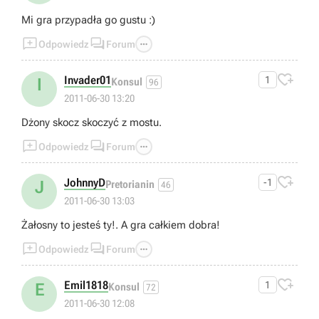
Mi gra przypadła go gustu :)



Odpowiedz
Forum

Invader01
1
I
Konsul
96
2011-06-30 13:20
Dżony skocz skoczyć z mostu.



Odpowiedz
Forum

JohnnyD
-1
J
Pretorianin
46
2011-06-30 13:03
Żałosny to jesteś ty!. A gra całkiem dobra!



Odpowiedz
Forum

Emil1818
1
E
Konsul
72
2011-06-30 12:08