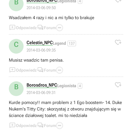

Borosdros_NPC
B
Legionista
4
2014-03-06 09:50
Wsadzałem 4 razy i nic a mi tylko to brakuje



Odpowiedz
Forum

Celestin_NPC
C
Legend
137
2014-03-06 09:35
Musisz wsadzic tam penisa.



Odpowiedz
Forum

Borosdros_NPC
B
Legionista
4
2014-03-06 09:31
Kurde pomocy!! mam problem z 1 Ego boostem- 14. Duke
Nukem's Titty City: skorzystaj z otworu znajdującym się w
ściance działowej toalet. mi to niedziała



Odpowiedz
Forum