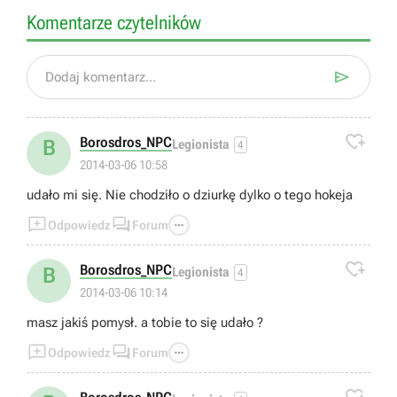
Komentarze czytelników

Dodaj komentarz...

Borosdros_NPC
B
Legionista
4
2014-03-06 10:58
udało mi się. Nie chodziło o dziurkę dylko o tego hokeja



Odpowiedz
Forum

Borosdros_NPC
B
Legionista
4
2014-03-06 10:14
masz jakiś pomysł. a tobie to się udało ?



Odpowiedz
Forum