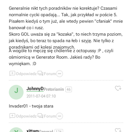
Generalnie nikt tych poradników nie korektuje? Czasami
normalnie cycki opadają... Tak, jak przykład w poście 5.
Pisałem kiedyś o tym już, ale wtedy pewien "cfaniak" mnie
banował co i rusz.
Skoro GOL uważa się za "kozaka", to niech trzyma poziom,
jak kiedyś, bo teraz to spada na łeb i szyję. Nie tylko z
poradnikami od kolesi znajomych.
A wogóle to męczę się cholernie z octopussy :P , czyli
ośmiornicą w Generator Room. Jakieś rady? Bo
wymiękam. :D



Odpowiedz
Forum

JohnnyD
J
Pretorianin
46
2011-07-04 07:10
Invader01 - twoja stara



Odpowiedz
Forum

xittam
Generał
176