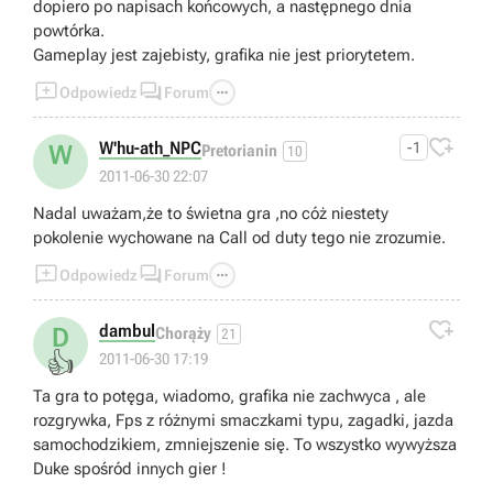
dopiero po napisach końcowych, a następnego dnia
powtórka.
Gameplay jest zajebisty, grafika nie jest priorytetem.



Odpowiedz
Forum

W'hu-ath_NPC
-1
W
Pretorianin
10
2011-06-30 22:07
Nadal uważam,że to świetna gra ,no cóż niestety
pokolenie wychowane na Call od duty tego nie zrozumie.



Odpowiedz
Forum

dambul
D
Chorąży
21
👍
2011-06-30 17:19
Ta gra to potęga, wiadomo, grafika nie zachwyca , ale
rozgrywka, Fps z różnymi smaczkami typu, zagadki, jazda
samochodzikiem, zmniejszenie się. To wszystko wywyższa
Duke spośród innych gier !