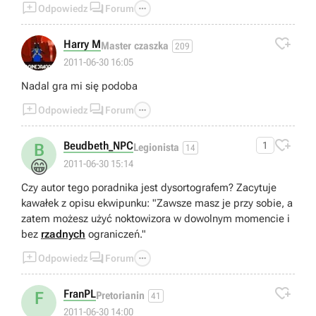



Odpowiedz
Forum

Harry M
Master czaszka
209
2011-06-30 16:05
Nadal gra mi się podoba



Odpowiedz
Forum

Beudbeth_NPC
1
B
Legionista
14
😁
2011-06-30 15:14
Czy autor tego poradnika jest dysortografem? Zacytuje
kawałek z opisu ekwipunku: "Zawsze masz je przy sobie, a
zatem możesz użyć noktowizora w dowolnym momencie i
bez
rzadnych
ograniczeń."



Odpowiedz
Forum

FranPL
F
Pretorianin
41
2011-06-30 14:00