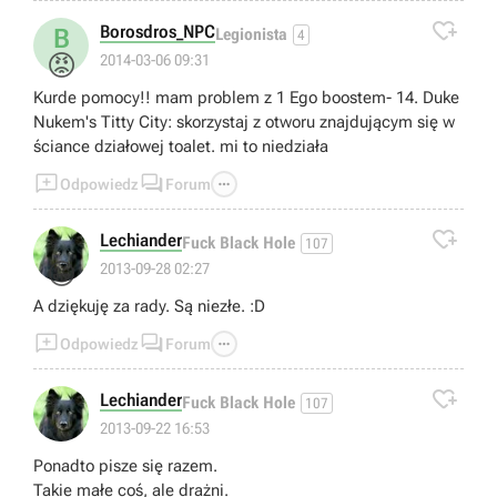

Borosdros_NPC
B
Legionista
4
😡
2014-03-06 09:31
Kurde pomocy!! mam problem z 1 Ego boostem- 14. Duke
Nukem's Titty City: skorzystaj z otworu znajdującym się w
ściance działowej toalet. mi to niedziała



Odpowiedz
Forum

Lechiander
Fuck Black Hole
107
😁
2013-09-28 02:27
A dziękuję za rady. Są niezłe. :D



Odpowiedz
Forum

Lechiander
Fuck Black Hole
107
2013-09-22 16:53
Ponadto pisze się razem.
Takie małe coś, ale drażni.