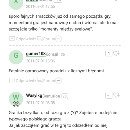
X
2011-07-01 17:55
sporo fajnych smaczków już od samego początku gry.
momentami gra jest naprawdę nudna i wtórna, ale to na
szczęście tylko "momenty międzylevelowe".



Odpowiedz
Forum

gamer108
1
G
Konsul
35
2011-07-01 13:36
Fatalnie opracowany poradnik z licznymi błędami.



Odpowiedz
Forum

Wasylkg
-1
W
Centurion
28
😡
2011-07-01 08:08
Grafika brzydka to od razu gra z (Y)? Zajebiste podejście
typowego polskiego gracza.
Ja jak zacząłem grać w te grę to odszedłem od niej