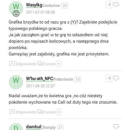

Wasylkg
-1
W
Centurion
28
😡
2011-07-01 08:08
Grafika brzydka to od razu gra z (Y)? Zajebiste podejście
typowego polskiego gracza.
Ja jak zacząłem grać w te grę to odszedłem od niej
dopiero po napisach końcowych, a następnego dnia
powtórka.
Gameplay jest zajebisty, grafika nie jest priorytetem.



Odpowiedz
Forum

W'hu-ath_NPC
-1
W
Pretorianin
10
2011-06-30 22:07
Nadal uważam,że to świetna gra ,no cóż niestety
pokolenie wychowane na Call od duty tego nie zrozumie.



Odpowiedz
Forum

dambul
D
Chorąży
21