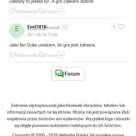
Żałosny to jesteś ty!. A gra całkiem dobra!



Odpowiedz
Forum

Emil1818
1
E
Konsul
72
2011-06-30 12:08
Jako fan Duke uważam, że gra jest żałosna.



Odpowiedz
Forum

Forum
Zabrania się kopiowanie jakichkolwiek obrazków, tekstów lub
informacji zawartych na tej stronie. Strona nie jest powiązana i/lub
wspierana przez twórców ani wydawców. Wszystkie loga i obrazki
są objęte prawami autorskimi należącymi do ich twórców.
Copyright © 2000 - 2026 Webedia Polska SA wszelkie prawa