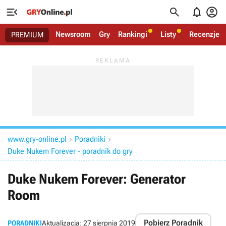




Newsroom
Gry
Rankingi
Listy
Recenzje
PREMIUM
www.gry-online.pl
Poradniki


Duke Nukem Forever - poradnik do gry
Duke Nukem Forever: Generator
Room
Pobierz Poradnik
PORADNIKI
Aktualizacja:
27 sierpnia 2019