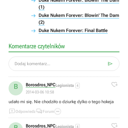
Duke Nukem Forever: Blowin' The Dam
(1)
Duke Nukem Forever: Blowin' The Dam
(2)
Duke Nukem Forever: Final Battle
Komentarze czytelników

Dodaj komentarz...

Borosdros_NPC
B
Legionista
4
2014-03-06 10:58
udało mi się. Nie chodziło o dziurkę dylko o tego hokeja



Odpowiedz
Forum

Borosdros_NPC
B
Legionista
4