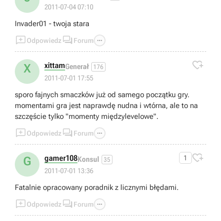
2011-07-04 07:10
Invader01 - twoja stara



Odpowiedz
Forum

xittam
X
Generał
176
2011-07-01 17:55
sporo fajnych smaczków już od samego początku gry.
momentami gra jest naprawdę nudna i wtórna, ale to na
szczęście tylko "momenty międzylevelowe".



Odpowiedz
Forum

gamer108
1
G
Konsul
35
2011-07-01 13:36
Fatalnie opracowany poradnik z licznymi błędami.



Odpowiedz
Forum