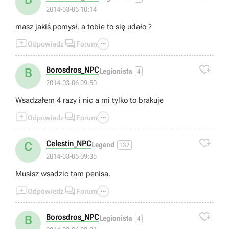
2014-03-06 10:14
masz jakiś pomysł. a tobie to się udało ?



Odpowiedz
Forum

Borosdros_NPC
B
Legionista
4
2014-03-06 09:50
Wsadzałem 4 razy i nic a mi tylko to brakuje



Odpowiedz
Forum

Celestin_NPC
C
Legend
137
2014-03-06 09:35
Musisz wsadzic tam penisa.



Odpowiedz
Forum

Borosdros_NPC
B
Legionista
4