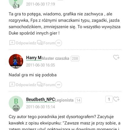
👍
2011-06-30 17:19
Ta gra to potęga, wiadomo, grafika nie zachwyca , ale
rozgrywka, Fps z różnymi smaczkami typu, zagadki, jazda
samochodzikiem, zmniejszenie się. To wszystko wywyższa
Duke spośród innych gier !



Odpowiedz
Forum

Harry M
Master czaszka
208
2011-06-30 16:05
Nadal gra mi się podoba



Odpowiedz
Forum

Beudbeth_NPC
1
B
Legionista
14
😁
2011-06-30 15:14
Czy autor tego poradnika jest dysortografem? Zacytuje
kawałek z opisu ekwipunku: "Zawsze masz je przy sobie, a
zatem możesz użyć noktowizora w dowolnym momencie i