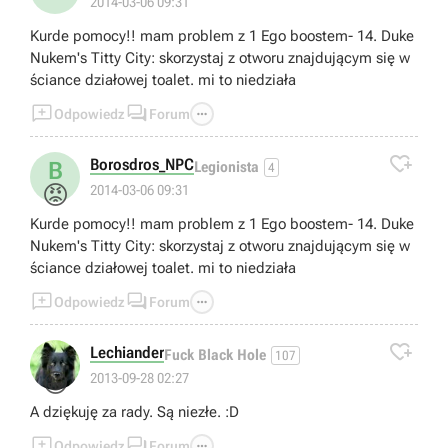
2014-03-06 09:31
Kurde pomocy!! mam problem z 1 Ego boostem- 14. Duke
Nukem's Titty City: skorzystaj z otworu znajdującym się w
ściance działowej toalet. mi to niedziała



Odpowiedz
Forum

Borosdros_NPC
B
Legionista
4
😡
2014-03-06 09:31
Kurde pomocy!! mam problem z 1 Ego boostem- 14. Duke
Nukem's Titty City: skorzystaj z otworu znajdującym się w
ściance działowej toalet. mi to niedziała



Odpowiedz
Forum

Lechiander
Fuck Black Hole
107
😁
2013-09-28 02:27
A dziękuję za rady. Są niezłe. :D



Odpowiedz
Forum