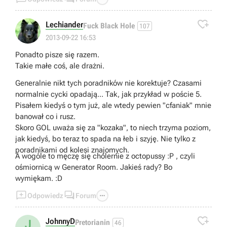

Lechiander
Fuck Black Hole
107
2013-09-22 16:53
Ponadto pisze się razem.
Takie małe coś, ale drażni.
Generalnie nikt tych poradników nie korektuje? Czasami
normalnie cycki opadają... Tak, jak przykład w poście 5.
Pisałem kiedyś o tym już, ale wtedy pewien "cfaniak" mnie
banował co i rusz.
Skoro GOL uważa się za "kozaka", to niech trzyma poziom,
jak kiedyś, bo teraz to spada na łeb i szyję. Nie tylko z
poradnikami od kolesi znajomych.
A wogóle to męczę się cholernie z octopussy :P , czyli
ośmiornicą w Generator Room. Jakieś rady? Bo
wymiękam. :D



Odpowiedz
Forum

JohnnyD
J
Pretorianin
46