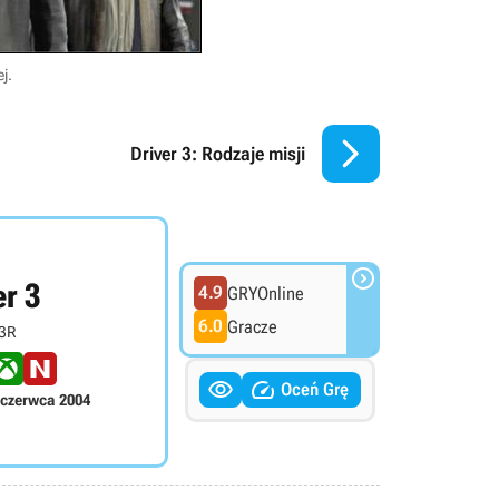
j.

Driver 3: Rodzaje misji

er 3
4.9
GRYOnline
6.0
Gracze
3R


Oceń Grę
 czerwca 2004