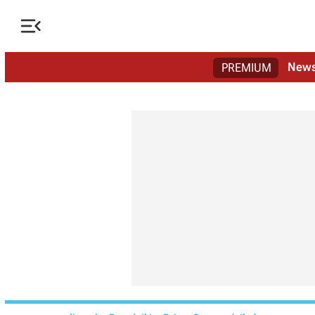

New
PREMIUM