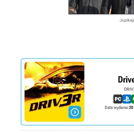
Jupikaje
Driv
DRIV
Data wydania:
20
