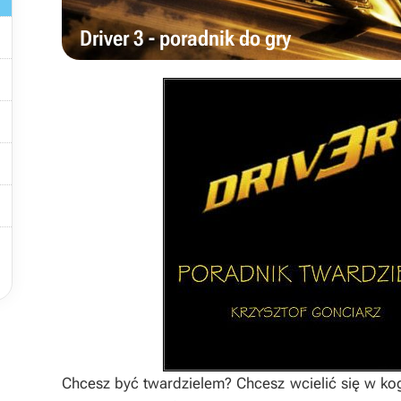

Driver 3 - poradnik do gry





Chcesz być twardzielem? Chcesz wcielić się w k