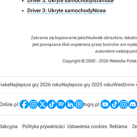
Driver 3: Ukryte samochodyIstambuł
Driver 3: Ukryte samochodyNicea
Zabrania się kopiowanie jakichkolwiek obrazków, tekstów 
jest powiązana i/lub wspierana przez twórców ani wyda
autorskimi należącymi
Copyright © 2000 - 2026 Webedia Polsk
emake
Najlepsze gry 2026 roku
Najlepsze gry 2025 roku
Wiedźmin 
nline.pl:
tvgry.pl:
edakcyjna
Polityka prywatności
Ustawienia cookies
Reklama
Ze