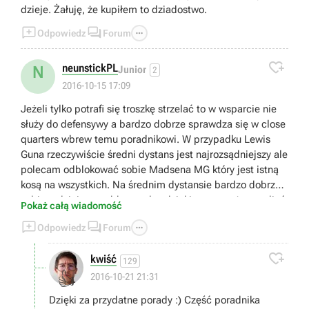
dzieje. Żałuję, że kupiłem to dziadostwo.



Odpowiedz
Forum

neunstickPL
N
Junior
2
2016-10-15 17:09
Jeżeli tylko potrafi się troszkę strzelać to w wsparcie nie
służy do defensywy a bardzo dobrze sprawdza się w close
quarters wbrew temu poradnikowi. W przypadku Lewis
Guna rzeczywiście średni dystans jest najrozsądniejszy ale
polecam odblokować sobie Madsena MG który jest istną
kosą na wszystkich. Na średnim dystansie bardzo dobrze
sobie radzi, jest szybkostrzelny dzięki temu można podjąć
Pokaż całą wiadomość
walkę na bardzo krótkim dystansie. Da radę bez problemu



Odpowiedz
Forum
nękać siedzących w oknach szturmowców i medyków.
Jeśli tylko główka im troszkę wystaje to celność Madsena i

kwiść
tak ją trafi.
129
👍
2016-10-21 21:31
Dzięki za przydatne porady :) Część poradnika