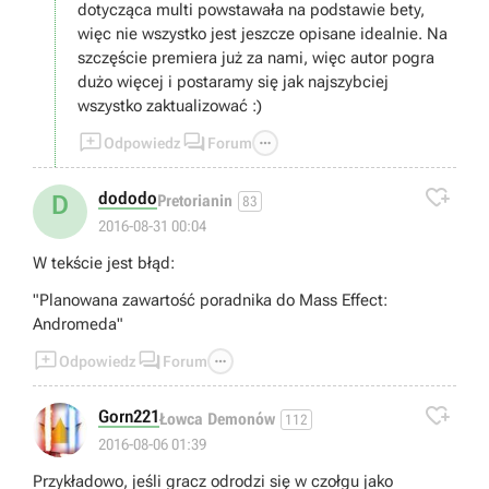
dotycząca multi powstawała na podstawie bety,
więc nie wszystko jest jeszcze opisane idealnie. Na
szczęście premiera już za nami, więc autor pogra
dużo więcej i postaramy się jak najszybciej
wszystko zaktualizować :)



Odpowiedz
Forum

dododo
D
Pretorianin
83
2016-08-31 00:04
W tekście jest błąd:
"Planowana zawartość poradnika do Mass Effect:
Andromeda"



Odpowiedz
Forum

Gorn221
Łowca Demonów
112
2016-08-06 01:39
Przykładowo, jeśli gracz odrodzi się w czołgu jako