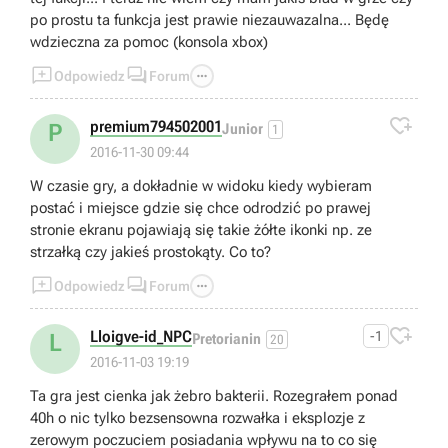
po prostu ta funkcja jest prawie niezauwazalna... Będę
wdzieczna za pomoc (konsola xbox)



Odpowiedz
Forum

premium794502001
P
Junior
1
2016-11-30 09:44
W czasie gry, a dokładnie w widoku kiedy wybieram
postać i miejsce gdzie się chce odrodzić po prawej
stronie ekranu pojawiają się takie żółte ikonki np. ze
strzałką czy jakieś prostokąty. Co to?



Odpowiedz
Forum

Lloigve-id_NPC
-1
L
Pretorianin
20
2016-11-03 19:19
Ta gra jest cienka jak żebro bakterii. Rozegrałem ponad
40h o nic tylko bezsensowna rozwałka i eksplozje z
zerowym poczuciem posiadania wpływu na to co się