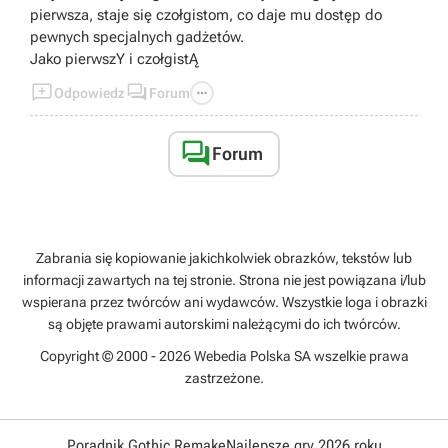
pierwsza, staje się czołgistom, co daje mu dostęp do
pewnych specjalnych gadżetów.
Jako pierwszY i czołgistĄ



Odpowiedz
Forum

Forum
Zabrania się kopiowanie jakichkolwiek obrazków, tekstów lub
informacji zawartych na tej stronie. Strona nie jest powiązana i/lub
wspierana przez twórców ani wydawców. Wszystkie loga i obrazki
są objęte prawami autorskimi należącymi do ich twórców.
Copyright © 2000 - 2026 Webedia Polska SA wszelkie prawa
zastrzeżone.
Poradnik Gothic Remake
Najlepsze gry 2026 roku