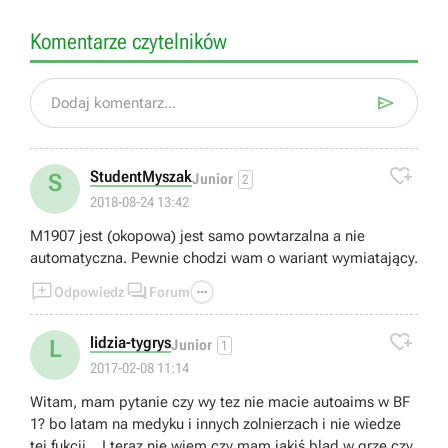
Komentarze czytelników

Dodaj komentarz...

StudentMyszak
S
Junior
2
2018-08-24 13:42
M1907 jest (okopowa) jest samo powtarzalna a nie
automatyczna. Pewnie chodzi wam o wariant wymiatający.



Odpowiedz
Forum

lidzia-tygrys
L
Junior
1
2017-02-08 11:14
Witam, mam pytanie czy wy tez nie macie autoaims w BF
1? bo latam na medyku i innych zolnierzach i nie wiedze
tej fukcji... I teraz nie wiem czy mam jakiś blad w grze czy