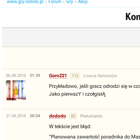
www.gry-online.pl
Forum
Gry
Akcji



Kom
Gorn221
06.08.2016
01:39
Łowca Demonów
112
Przykładowo, jeśli gracz odrodzi się w c
Jako pierwszY i czołgistĄ
dododo
31.08.2016
00:04
Pretorianin
83
W tekście jest błąd:
"Planowana zawartość poradnika do Mas