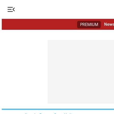

New
PREMIUM