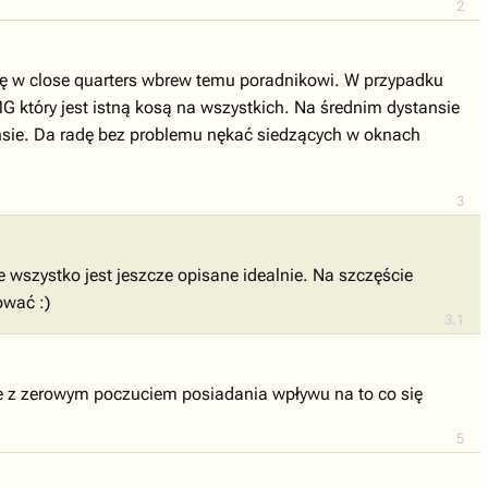
2
 się w close quarters wbrew temu poradnikowi. W przypadku
 który jest istną kosą na wszystkich. Na średnim dystansie
ansie. Da radę bez problemu nękać siedzących w oknach
3
 wszystko jest jeszcze opisane idealnie. Na szczęście
ować :)
3.1
zje z zerowym poczuciem posiadania wpływu na to co się
5