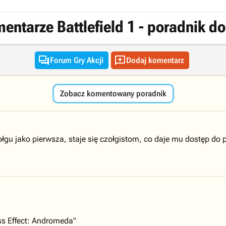
entarze Battlefield 1 - poradnik do


Forum Gry Akcji
Dodaj komentarz
Zobacz komentowany poradnik
zołgu jako pierwsza, staje się czołgistom, co daje mu dostęp d
s Effect: Andromeda"