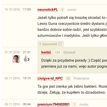
neunstickPL
15.10.2016
17:09
Junior
2
Jeżeli tylko potrafi się troszkę strzela
Lewis Guna rzeczywiście średni dystans 
bardzo dobrze sobie radzi, jest szybkos
szturmowców i medyków. Jeśli tylko główk
1
odpowiedź
kwiść
21.10.2016
21:31
Generał
129
👍
Dzięki za przydatne porady :) Część po
premiera już za nami, więc autor pogra
Lloigve-id_NPC
03.11.2016
19:19
Pretorianin
20
Ta gra jest cienka jak żebro bakterii. R
dzieje. Żałuję, że kupiłem to dziadostwo.
premium794502001
30.11.2016
09:44
Junior
1