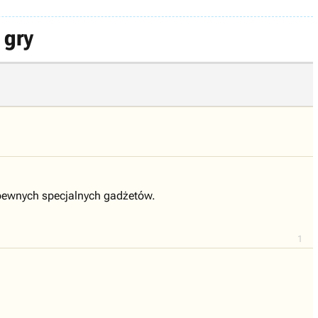
 gry
o pewnych specjalnych gadżetów.
1