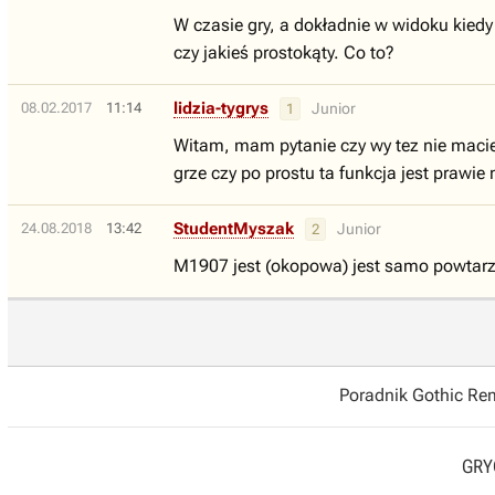
W czasie gry, a dokładnie w widoku kiedy 
czy jakieś prostokąty. Co to?
lidzia-tygrys
08.02.2017
11:14
Junior
1
Witam, mam pytanie czy wy tez nie macie 
grze czy po prostu ta funkcja jest praw
StudentMyszak
24.08.2018
13:42
Junior
2
M1907 jest (okopowa) jest samo powtarz
Poradnik Gothic R
GRYO