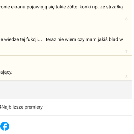
nie ekranu pojawiają się takie żółte ikonki np. ze strzałką
6
wiedze tej fukcji... I teraz nie wiem czy mam jakiś blad w
7
ający.
8
4
Najbliższe premiery