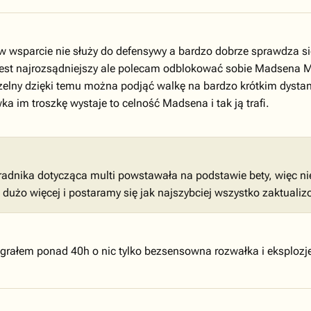
ć to w wsparcie nie służy do defensywy a bardzo dobrze sprawdza
jest najrozsądniejszy ale polecam odblokować sobie Madsena MG
trzelny dzięki temu można podjąć walkę na bardzo krótkim dyst
a im troszkę wystaje to celność Madsena i tak ją trafi.
radnika dotycząca multi powstawała na podstawie bety, więc nie
 dużo więcej i postaramy się jak najszybciej wszystko zaktualiz
ozegrałem ponad 40h o nic tylko bezsensowna rozwałka i eksplo