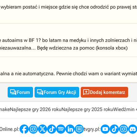
wybieram postać i miejsce gdzie się chce odrodzić po prawej stro
autoaims w BF 1? bo latam na medyku i innych zolnierzach i nie 
ie niezauwazalna... Będę wdzieczna za pomoc (konsola xbox)
alna a nie automatyczna. Pewnie chodzi wam o wariant wymiat



Forum
Forum Gry Akcji
Dodaj komentarz
emake
Najlepsze gry 2026 roku
Najlepsze gry 2025 roku
Wiedźmin 
nline.pl:
tvgry.pl: