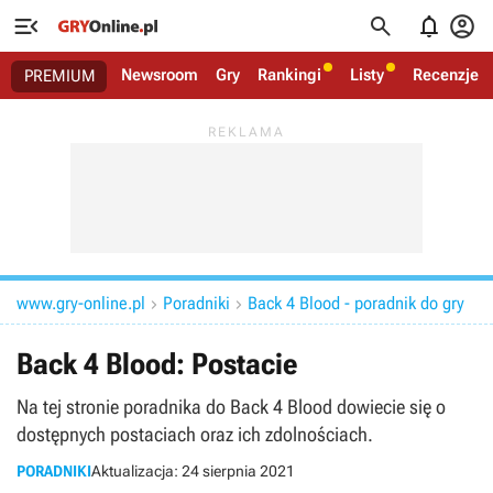




Newsroom
Gry
Rankingi
Listy
Recenzje
PREMIUM
www.gry-online.pl
Poradniki
Back 4 Blood - poradnik do gry


Back 4 Blood: Postacie
Na tej stronie poradnika do Back 4 Blood dowiecie się o
dostępnych postaciach oraz ich zdolnościach.
PORADNIKI
Aktualizacja:
24 sierpnia 2021