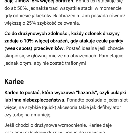
dają Jimowi 5% więcej obrażeń
. Bonus ten stackuje się
do aż 50%, jednakże traci wszystkie stacki w momencie,
gdy odniesie jakiekolwiek obrażenia. Jim posiada również
większą o 25% szybkość celowania.
Co do drużynowych zdolności, każdy członek drużyny
zadaje o 10% więcej obrażeń, gdy atakuje czułe punkty
(weak spots) przeciwników
. Postać idealna jeśli chcecie
skupić się w głównej mierze na obrażeniach. Pamiętajcie
jednak o tym, aby nie zostać trafionym!
Karlee
Karlee to postać, która wyczuwa "hazards", czyli pułapki
lub inne niebezpieczeństwa
. Ponadto posiada o jeden slot
więcej na szybkie (quick) akcesoria takie jak defibrylator
czy torbę na amunicję.
Jeśli chodzi o drużynowe wzmocnienie, Karlee daje
każdemu członkowi drużyny bonus do używania