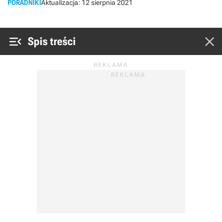
PORADNIKI
Aktualizacja:
12 sierpnia 2021


Spis treści