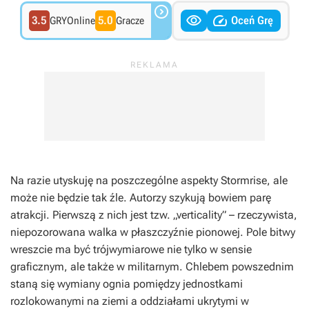



3.5
5.0
Oceń Grę
GRYOnline
Gracze
Na razie utyskuję na poszczególne aspekty
Stormrise
, ale
może nie będzie tak źle. Autorzy szykują bowiem parę
atrakcji. Pierwszą z nich jest tzw. „verticality” – rzeczywista,
niepozorowana walka w płaszczyźnie pionowej. Pole bitwy
wreszcie ma być trójwymiarowe nie tylko w sensie
graficznym, ale także w militarnym. Chlebem powszednim
staną się wymiany ognia pomiędzy jednostkami
rozlokowanymi na ziemi a oddziałami ukrytymi w