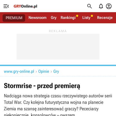




Newsroom
Gry
Rankingi
Listy
Recenzje
PREMIUM
www.gry-online.pl
Opinie
Gry


Stormrise - przed premierą
Nadciąga nowa strategia czasu rzeczywistego autorów serii
Total War. Czy kolejna futurystyczna wojna na planecie
Ziemia ma szansę zainteresować graczy? Pececiarzy
niekoniecznie, konsolowców – owszem.