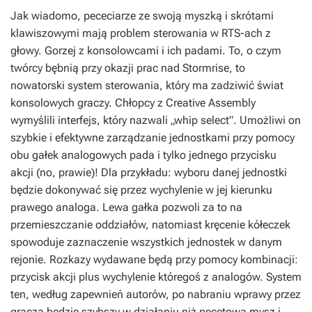
Jak wiadomo, pececiarze ze swoją myszką i skrótami
klawiszowymi mają problem sterowania w RTS-ach z
głowy. Gorzej z konsolowcami i ich padami. To, o czym
twórcy bębnią przy okazji prac nad
Stormrise
, to
nowatorski system sterowania, który ma zadziwić świat
konsolowych graczy. Chłopcy z Creative Assembly
wymyślili interfejs, który nazwali „whip select”. Umożliwi on
szybkie i efektywne zarządzanie jednostkami przy pomocy
obu gałek analogowych pada i tylko jednego przycisku
akcji (no, prawie)! Dla przykładu: wyboru danej jednostki
będzie dokonywać się przez wychylenie w jej kierunku
prawego analoga. Lewa gałka pozwoli za to na
przemieszczanie oddziałów, natomiast kręcenie kółeczek
spowoduje zaznaczenie wszystkich jednostek w danym
rejonie. Rozkazy wydawane będą przy pomocy kombinacji:
przycisk akcji plus wychylenie któregoś z analogów. System
ten, według zapewnień autorów, po nabraniu wprawy przez
gracza będzie szybszy w działaniu niż pecetowa mysz i