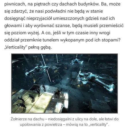
piwnicach, na piętrach czy dachach budynków. Ba, może
się zdarzyć, że nasi podwładni nie będą w stanie
dosięgnąć nieprzyjaciół umieszczonych gdzieś nad ich
głowami i aby wyrównać szanse, będą musieli przemieścić
się poziom wyżej. A co, jeśli w tym czasie inny wrogi
oddział przemknie tunelem wykopanym pod ich stopami?
„Verticality” pełną gębą.
Żołnierze na dachu – niedosięgalni z ulicy na dole, ale łatwi do
upolowania z powietrza – mówią na to „verticality”.