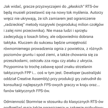
Jak widać, gracze przyzwyczajeni do „płaskich” RTS-ów
będą musieli przestawić się na nowy tok myślenia. Autorzy
wręcz nie ukrywają, że ich zamiarem jest ograniczenie
„radzieckiej” metody rozgrywki (wyprodukuj milion czołgów
i zalej nimi przeciwnika). Nie masa ludzi i sprzętu
zadecydują o losach bitwy, ale odpowiednio dobrana
taktyka. Kluczem do sukcesu będzie umiejętność
równomiernego prowadzenia ognia z powietrza, z różnych
poziomów gruntu i spod ziemi, a także chowania się za
przeszkodami, ostrzału zza rogu czy ataku z ukrycia.
Przypomina to trochę zabawę spod znaku strzelanin
taktycznych FPP i… coś w tym jest. Developer (australijski
oddział Creative Assembly) przy produkcji gry zatrudnił do
konsultacji najlepszych FPS-owych graczy w kraju oraz…
fanów taktycznych FPS-ów.
Odmienność
Stormrise
w stosunku do klasycznych RTS-ów
podkreślać mają także ograniczenia w zakresie rozbudowy