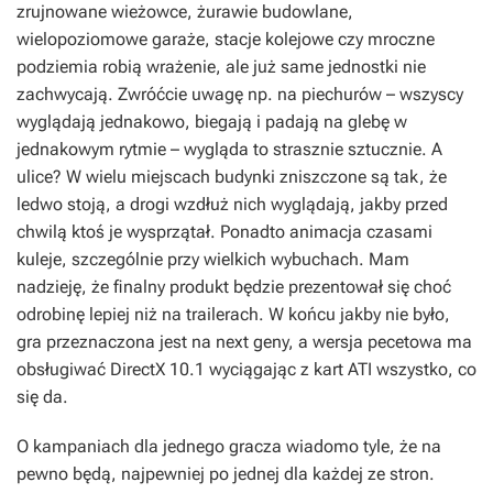
zrujnowane wieżowce, żurawie budowlane,
wielopoziomowe garaże, stacje kolejowe czy mroczne
podziemia robią wrażenie, ale już same jednostki nie
zachwycają. Zwróćcie uwagę np. na piechurów – wszyscy
wyglądają jednakowo, biegają i padają na glebę w
jednakowym rytmie – wygląda to strasznie sztucznie. A
ulice? W wielu miejscach budynki zniszczone są tak, że
ledwo stoją, a drogi wzdłuż nich wyglądają, jakby przed
chwilą ktoś je wysprzątał. Ponadto animacja czasami
kuleje, szczególnie przy wielkich wybuchach. Mam
nadzieję, że finalny produkt będzie prezentował się choć
odrobinę lepiej niż na trailerach. W końcu jakby nie było,
gra przeznaczona jest na next geny, a wersja pecetowa ma
obsługiwać DirectX 10.1 wyciągając z kart ATI wszystko, co
się da.
O kampaniach dla jednego gracza wiadomo tyle, że na
pewno będą, najpewniej po jednej dla każdej ze stron.