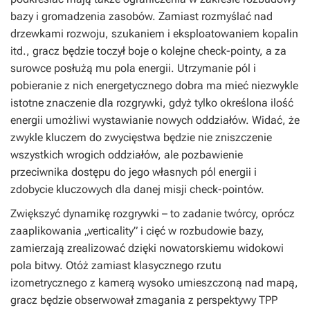
bazy i gromadzenia zasobów. Zamiast rozmyślać nad
drzewkami rozwoju, szukaniem i eksploatowaniem kopalin
itd., gracz będzie toczył boje o kolejne check-pointy, a za
surowce posłużą mu pola energii. Utrzymanie pól i
pobieranie z nich energetycznego dobra ma mieć niezwykle
istotne znaczenie dla rozgrywki, gdyż tylko określona ilość
energii umożliwi wystawianie nowych oddziałów. Widać, że
zwykle kluczem do zwycięstwa będzie nie zniszczenie
wszystkich wrogich oddziałów, ale pozbawienie
przeciwnika dostępu do jego własnych pól energii i
zdobycie kluczowych dla danej misji check-pointów.
Zwiększyć dynamikę rozgrywki – to zadanie twórcy, oprócz
zaaplikowania „verticality” i cięć w rozbudowie bazy,
zamierzają zrealizować dzięki nowatorskiemu widokowi
pola bitwy. Otóż zamiast klasycznego rzutu
izometrycznego z kamerą wysoko umieszczoną nad mapą,
gracz będzie obserwował zmagania z perspektywy TPP