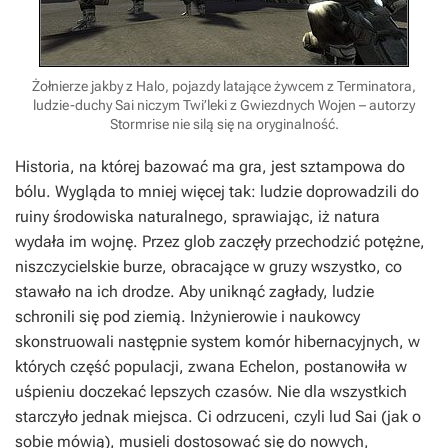
Żołnierze jakby z Halo, pojazdy latające żywcem z Terminatora,
ludzie-duchy Sai niczym Twi’leki z Gwiezdnych Wojen – autorzy
Stormrise nie silą się na oryginalność.
Historia, na której bazować ma gra, jest sztampowa do
bólu. Wygląda to mniej więcej tak: ludzie doprowadzili do
ruiny środowiska naturalnego, sprawiając, iż natura
wydała im wojnę. Przez glob zaczęły przechodzić potężne,
niszczycielskie burze, obracające w gruzy wszystko, co
stawało na ich drodze. Aby uniknąć zagłady, ludzie
schronili się pod ziemią. Inżynierowie i naukowcy
skonstruowali następnie system komór hibernacyjnych, w
których część populacji, zwana Echelon, postanowiła w
uśpieniu doczekać lepszych czasów. Nie dla wszystkich
starczyło jednak miejsca. Ci odrzuceni, czyli lud Sai (jak o
sobie mówią), musieli dostosować się do nowych,