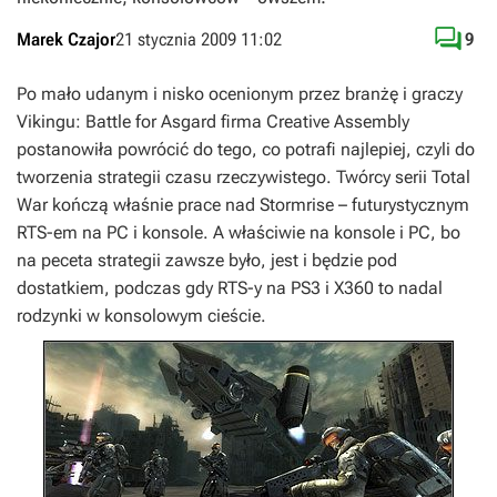

Marek Czajor
21 stycznia 2009 11:02
9
Po mało udanym i nisko ocenionym przez branżę i graczy
Vikingu: Battle for Asgard
firma Creative Assembly
postanowiła powrócić do tego, co potrafi najlepiej, czyli do
tworzenia strategii czasu rzeczywistego. Twórcy serii
Total
War
kończą właśnie prace nad
Stormrise
– futurystycznym
RTS-em na PC i konsole. A właściwie na konsole i PC, bo
na peceta strategii zawsze było, jest i będzie pod
dostatkiem, podczas gdy RTS-y na PS3 i X360 to nadal
rodzynki w konsolowym cieście.