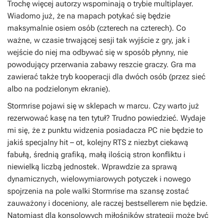
Trochę więcej autorzy wspominają o trybie multiplayer.
Wiadomo już, że na mapach potykać się będzie
maksymalnie osiem osób (czterech na czterech). Co
ważne, w czasie trwającej sesji tak wyjście z gry, jak i
wejście do niej ma odbywać się w sposób płynny, nie
powodujący przerwania zabawy reszcie graczy. Gra ma
zawierać także tryb kooperacji dla dwóch osób (przez sieć
albo na podzielonym ekranie).
Stormrise
pojawi się w sklepach w marcu. Czy warto już
rezerwować kasę na ten tytuł? Trudno powiedzieć. Wydaje
mi się, że z punktu widzenia posiadacza PC nie będzie to
jakiś specjalny hit – ot, kolejny RTS z niezbyt ciekawą
fabułą, średnią grafiką, małą ilością stron konfliktu i
niewielką liczbą jednostek. Wprawdzie za sprawą
dynamicznych, wielowymiarowych potyczek i nowego
spojrzenia na pole walki
Stormrise
ma szansę zostać
zauważony i doceniony, ale raczej bestsellerem nie będzie.
Natomiast dla konsolowych miłośników strategii może być