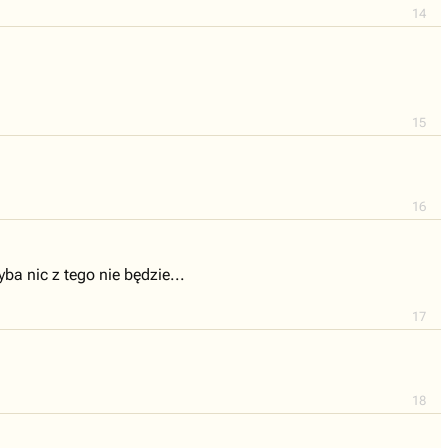
14
15
16
ba nic z tego nie będzie...
17
18