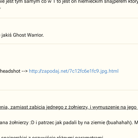
onie jest tym samym co w 1 to jest on niemieckim snajperem który
r
 jakiś Ghost Warrior.
" headshot -->
http://zapodaj.net/7c12fc6e1fc9.jpg.html
enia, zamiast zabicia jednego z żołnierzy, i wymuszenie na je
ana żołnierzy :D i patrzec jak padali by na ziemie (buahahah)
snajperskiej z oczywiście różnymi parametrami.