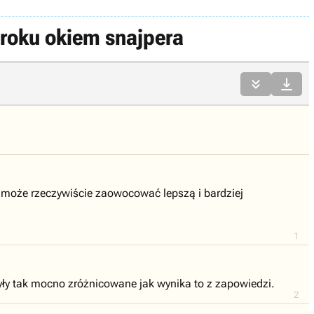
5 roku okiem snajpera


o może rzeczywiście zaowocować lepszą i bardziej
1
były tak mocno zróżnicowane jak wynika to z zapowiedzi.
2