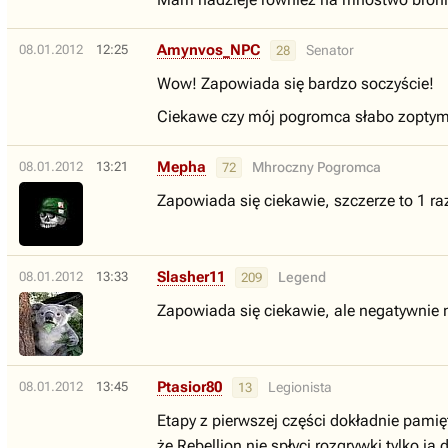
Amynvos_NPC
08.01.2012
12:25
Senator
28
Wow! Zapowiada się bardzo soczyście!
Ciekawe czy mój pogromca słabo zoptymal
Mepha
08.01.2012
13:21
Mhroczny Pogromca
72
Zapowiada się ciekawie, szczerze to 1 raz 
Slasher11
08.01.2012
13:33
Legend
209
Zapowiada się ciekawie, ale negatywnie n
Ptasior80
08.01.2012
13:45
Legionista
13
Etapy z pierwszej części dokładnie pamięt
że Rebellion nie spłyci rozgrywki tylko ją