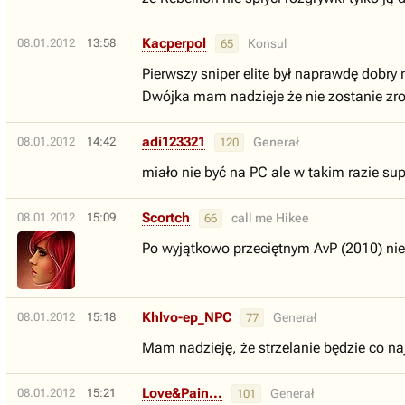
Kacperpol
08.01.2012
13:58
Konsul
65
Pierwszy sniper elite był naprawdę dobry 
Dwójka mam nadzieje że nie zostanie z
adi123321
08.01.2012
14:42
Generał
120
miało nie być na PC ale w takim razie sup
Scortch
08.01.2012
15:09
call me Hikee
66
Po wyjątkowo przeciętnym AvP (2010) nie n
Khlvo-ep_NPC
08.01.2012
15:18
Generał
77
Mam nadzieję, że strzelanie będzie co na
Love&Pain...
08.01.2012
15:21
Generał
101