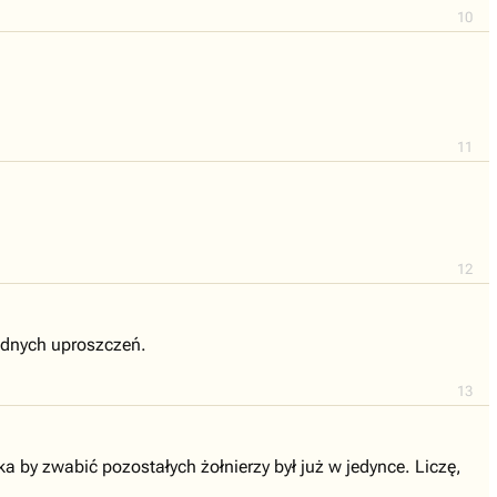
10
11
12
żadnych uproszczeń.
13
a by zwabić pozostałych żołnierzy był już w jedynce. Liczę,