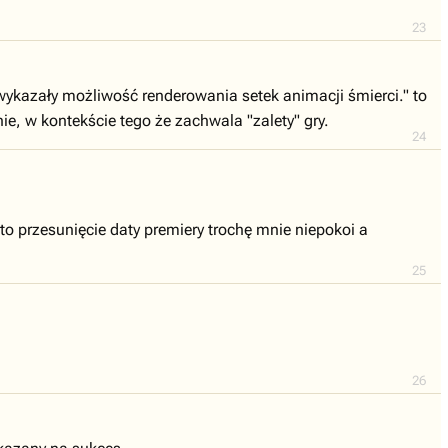
23
wykazały możliwość renderowania setek animacji śmierci." to
enie, w kontekście tego że zachwala "zalety" gry.
24
 to przesunięcie daty premiery trochę mnie niepokoi a
25
26