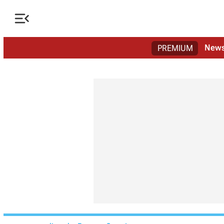

New
PREMIUM