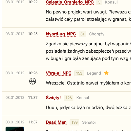
Celestis_Omnierio_NPC
08.01.2012
10:22
Konsul
5
Na pewno projekt wart uwagi. Pierwsza c
załatwić cały patrol strzelając w granat, 
Nyarti-ug_NPC
08.01.2012
10:25
Chorąży
31
Zgadza sie pierwszy snajper byl wspaniały
posiadała żadnych zabezpieczeń przeciw 
w buga i gra była żenująca pod tym wzgl
V'rra-al_NPC
08.01.2012
10:26
Legend
153
😃
Wreszcie! Ostatnio nawet myślałem o kont
Święty!
08.01.2012
11:37
Konsul
126
Uuuu, jedynka była miodzio, dwójeczka za
Dead Men
08.01.2012
11:37
Senator
199