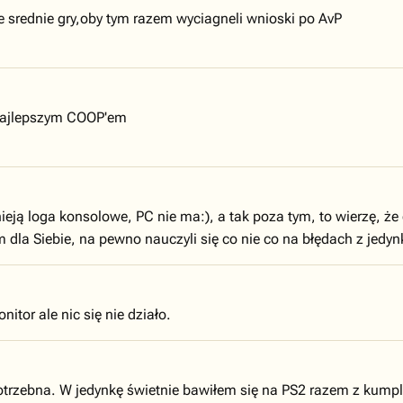
ie srednie gry,oby tym razem wyciagneli wnioski po AvP
 najlepszym COOP'em
ieją loga konsolowe, PC nie ma:), a tak poza tym, to wierzę, że
am dla Siebie, na pewno nauczyli się co nie co na błędach z jedy
tor ale nic się nie działo.
potrzebna. W jedynkę świetnie bawiłem się na PS2 razem z kumpl