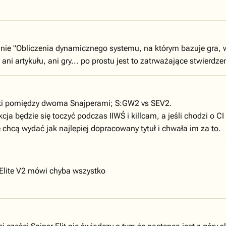
danie "Obliczenia dynamicznego systemu, na którym bazuje gra, 
 ani artykułu, ani gry... po prostu jest to zatrważające stwierdz
alki pomiędzy dwoma Snajperami; S:GW2 vs SEV2.
ja będzie się toczyć podczas IIWŚ i killcam, a jeśli chodzi o CI
chcą wydać jak najlepiej dopracowany tytuł i chwała im za to.
r Elite V2 mówi chyba wszystko