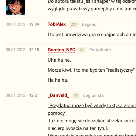
Do autora tekstu jeśli snajper w tej odsł
wygląda prawdziwy gameplay a nie traile
TobiAlex
08.01.2012
12:04
Legend
227
I to jest prawdziwa gra o snajperach a nie
Goretos_NPC
08.01.2012
12:18
Pretorianin
88
Uha ha ha.
Morze krwi, i to ma być ten "realistyczny
Ha ha ha.
_Danveld_
08.01.2012
12:21
Legionista
11
"Przydatna może być wtedy taktyka zrani
pomocy"
Już nie mogę sie doczekac strzelac w kol
niecierpliwoscia na ten tytul.
Mam nadzieje również na mnóstwo broni 