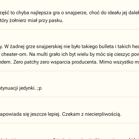
zęść to chyba najlepsza gra o snajperze, choć do ideału jej da
który żołnierz miał przy pasku.
. W żadnej grze snajperskiej nie było takiego bulleta i takich 
cheater-om. Na multi grało ich byt wielu by móc się cieszyc p
edem. Zero patchy zero wsparcia producenta. Mimo wszystko mi
ynuacji jedynki. ;p
powiada się jeszcze lepiej. Czekam z niecierpliwością.