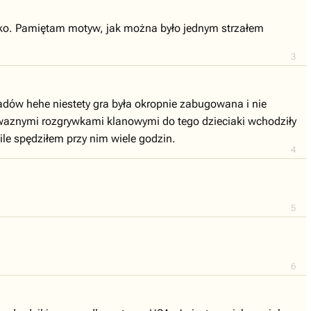
leko. Pamiętam motyw, jak można było jednym strzałem
3
headów hehe niestety gra była okropnie zabugowana i nie
owaznymi rozgrywkami klanowymi do tego dzieciaki wchodziły
le spędziłem przy nim wiele godzin.
4
5
6