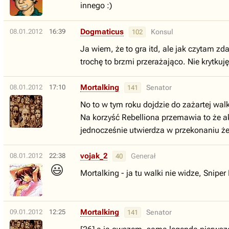
innego :)
Dogmaticus
08.01.2012
16:39
Konsul
102
Ja wiem, że to gra itd, ale jak czytam z
trochę to brzmi przerażająco. Nie krytkuję
Mortalking
08.01.2012
17:10
Senator
141
No to w tym roku dojdzie do zażartej w
Na korzyść Rebelliona przemawia to że akc
jednocześnie utwierdza w przekonaniu że 
vojak_2
08.01.2012
22:38
Generał
40
😃
Mortalking - ja tu walki nie widze, Snipe
Mortalking
09.01.2012
12:25
Senator
141