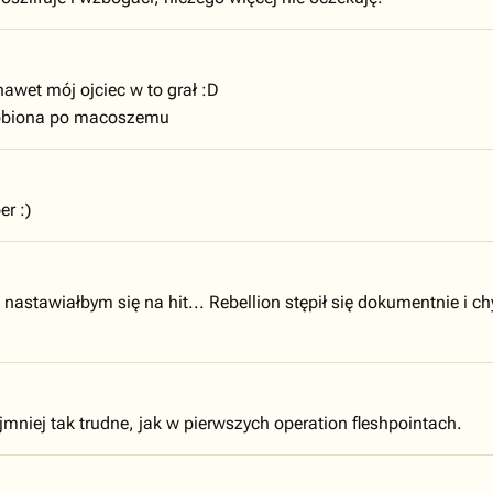
nawet mój ojciec w to grał :D
robiona po macoszemu
er :)
astawiałbym się na hit... Rebellion stępił się dokumentnie i chy
jmniej tak trudne, jak w pierwszych operation fleshpointach.