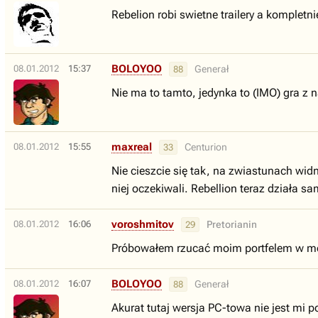
Rebelion robi swietne trailery a kompletn
BOLOYOO
08.01.2012
15:37
Generał
88
Nie ma to tamto, jedynka to (IMO) gra z
maxreal
08.01.2012
15:55
Centurion
33
Nie cieszcie się tak, na zwiastunach widn
niej oczekiwali. Rebellion teraz działa s
voroshmitov
08.01.2012
16:06
Pretorianin
29
Próbowałem rzucać moim portfelem w moni
BOLOYOO
08.01.2012
16:07
Generał
88
Akurat tutaj wersja PC-towa nie jest mi 