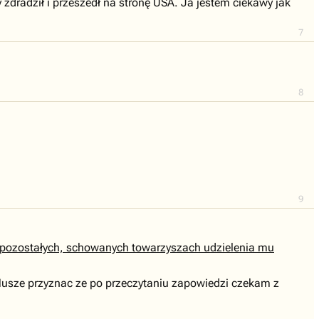
 zdradził i przeszedł na stronę USA. Ja jestem ciekawy jak
7
8
9
go pozostałych, schowanych towarzyszach udzielenia mu
. Musze przyznac ze po przeczytaniu zapowiedzi czekam z