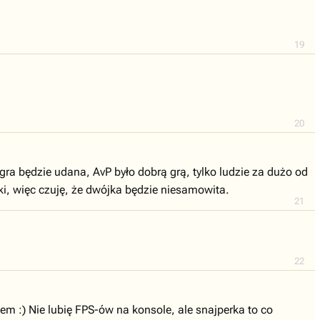
19
20
 gra będzie udana, AvP było dobrą grą, tylko ludzie za dużo od
nki, więc czuję, że dwójka będzie niesamowita.
21
22
em :) Nie lubię FPS-ów na konsole, ale snajperka to co