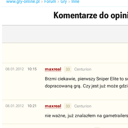
www.gry-online.pl
Forum
Gry
Inne



Komentarze do opinii
maxreal
08.01.2012
10:15
Centurion
33
Brzmi ciekawie, pierwszy Sniper Elite to
dopracowaną grą. Czy jest już może gdzie
maxreal
08.01.2012
10:21
Centurion
33
nie ważne, już znalazłem na gametrailers