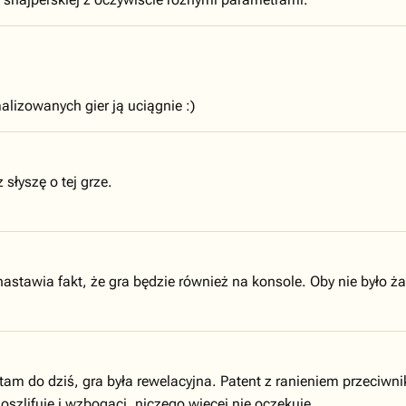
izowanych gier ją uciągnie :)
słyszę o tej grze.
astawia fakt, że gra będzie również na konsole. Oby nie było 
am do dziś, gra była rewelacyjna. Patent z ranieniem przeciwnik
 doszlifuje i wzbogaci, niczego więcej nie oczekuję.