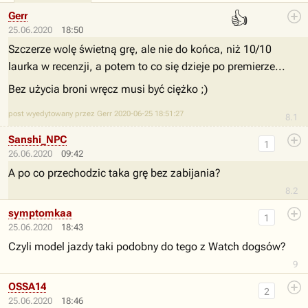
👍
Gerr
25.06.2020
18:50
Szczerze wolę świetną grę, ale nie do końca, niż 10/10
laurka w recenzji, a potem to co się dzieje po premierze...
Bez użycia broni wręcz musi być ciężko ;)
post wyedytowany przez Gerr 2020-06-25 18:51:27
8.1
Sanshi_NPC
1
26.06.2020
09:42
A po co przechodzic taka grę bez zabijania?
8.2
symptomkaa
1
25.06.2020
18:43
Czyli model jazdy taki podobny do tego z Watch dogsów?
9
OSSA14
2
25.06.2020
18:46