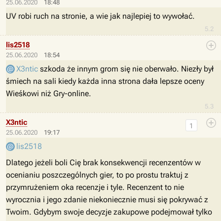
25.06.2020
18:48
UV robi ruch na stronie, a wie jak najlepiej to wywołać.
5.2
lis2518
25.06.2020
18:54
X3ntic
szkoda że innym grom się nie oberwało. Niezły był
śmiech na sali kiedy każda inna strona dała lepsze oceny
Wieśkowi niż Gry-online.
5.3
X3ntic
1
25.06.2020
19:17
lis2518
Dlatego jeżeli boli Cię brak konsekwencji recenzentów w
ocenianiu poszczególnych gier, to po prostu traktuj z
przymrużeniem oka recenzje i tyle. Recenzent to nie
wyrocznia i jego zdanie niekoniecznie musi się pokrywać z
Twoim. Gdybym swoje decyzje zakupowe podejmował tylko