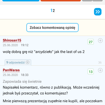

1
2
Zobacz komentowaną opinię
Shirosan15
27
25.06.2020
19:12
wolę dobrą grę niż "arcydzieło" jak the last of us 2
9
odpowiedzi
36
PanWaras
13
25.06.2020
18:33
Zapowiada się świetnie
Napisałeś komentarz, równo z publikacją. Może wcześniej
jednak byś przeczytał, co komentujesz?
Mnie pierwszą prezentacją zupełnie nie kupili, ale poczekam