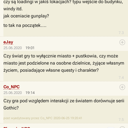
czy są loadingi w jakiś lokacjach? typu wejście do budynku,
windy itd.
jak oceniacie gunplay?
to tak na początek....
7.3
eJay
25.06.2020
19:01
Czy świat gry to wyłącznie miasto + pustkowia, czy może
miasto jest podzielone na osobne dzielnice, żyjące własnym
życiem, posiadające własne questy i charakter?
7.4
Co_NPC
25.06.2020
19:14
Czy gra pod względem interakcji ze światem dorównuje serii
Gothic?
post wyedytowany przez Co_NPC 2020-06-25 19:20:41
7.5