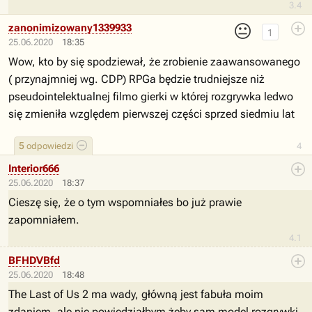
3.4
😐
zanonimizowany1339933
1
25.06.2020
18:35
Wow, kto by się spodziewał, że zrobienie zaawansowanego
( przynajmniej wg. CDP) RPGa będzie trudniejsze niż
pseudointelektualnej filmo gierki w której rozgrywka ledwo
się zmieniła względem pierwszej części sprzed siedmiu lat
5
odpowiedzi
4
Interior666
25.06.2020
18:37
Cieszę się, że o tym wspomniałes bo już prawie
zapomniałem.
4.1
BFHDVBfd
25.06.2020
18:48
The Last of Us 2 ma wady, główną jest fabuła moim
zdaniem, ale nie powiedziałbym żeby sam model rozgrywki