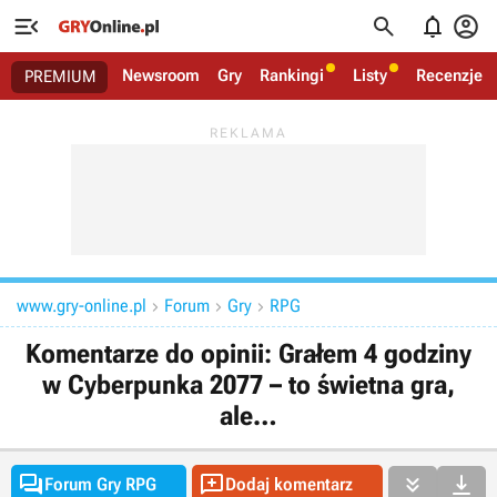




Newsroom
Gry
Rankingi
Listy
Recenzje
PREMIUM
www.gry-online.pl
Forum
Gry
RPG



Komentarze do opinii: Grałem 4 godziny
w Cyberpunka 2077 – to świetna gra,
ale…




Forum Gry RPG
Dodaj komentarz