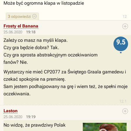
Może być ogromna klapa w listopadzie
3
odpowiedzi
12
Frosty el Banana
25.06.2020
19:18
Zależy co masz na myśli klapa.
9.5
Czy gra będzie dobra? Tak.
Czy gra sprosta abstrakcyjnym oczekiwaniom
fanów? Nie.
Wystarczy nie mieć CP2077 za Świętego Graala gamedevu i
czekać spokojnie na premierę.
Sam jestem podhajpowany na grę i wiem też, że spełni moje
oczekiwania.
12.1
Laston
25.06.2020
19:19
No widzę, że prawdziwy Polak