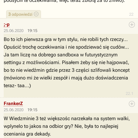
podsycili te oczekiwania, więc teraz zbiorą za to żniwo).
3
odpowiedzi
22
;-p
25.06.2020
19:15
Bo to ich pierwsza gra w tym stylu, nie robili tych rzeczy...
Opuścić trochę oczekiwania i nie spodziewać się cudów...
Ja tam liczę na dobrego sandboxa w futurystycznym
settingu z możliwościami. Pisałem żeby się nie hajpować,
bo to nie wiedźmin gdzie przez 3 części szlifowali koncept
(mówiono mi że wielki zespół i mają dużo doświadczenia
teraz- taa...)
22.1
FrankerZ
25.06.2020
19:15
W Wiedzminie 3 też większośc narzekała na system walki,
wplynelo to jakos na odbior gry? Nie, była to najlepiej
oceniania gra dekady.