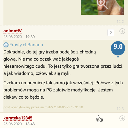
12.2
animatiV
2
25.06.2020
19:30
Frosty el Banana
9.0
Dokładnie, do tej gry trzeba podejść z chłodną
głową. Nie ma co oczekiwać jakiegoś
niesamowitego cudu. To jest tylko gra tworzona przez ludzi,
a jak wiadomo, człowiek się myli.
Czekam na premierę tak samo jak wcześniej. Połowę z tych
problemów mogą na PC załatwić modyfikacje. Jestem
ciekaw co to będzie.
post wyedytowany przez animatiV 2020-06-25 19:31:30
12.3
👍
karateka12345
25.06.2020
18:48