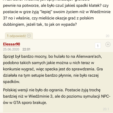
pewnie na potworze, ale było czuć jakieś spadki klatek? czy
postacie w grze żyją "lepiej" swoim życiem niż w Wiedźminie
3? no i właśnie, czy mieliście okazje grać z polskim
dubbingiem, jeżeli tak, to jak on wypada?
1
odpowiedź
20
Elessar90
1
25.06.2020
22:01
Sprzęt był bardzo mocny, bo hulało to na Alienware'ach,
podobno takich samych jakie można u nich teraz w
konkursie wygrać, więc specka jest do sprawdzenia. Gra
działała na tym setupie bardzo płynnie, nie było raczej
spadków.
Polskiej wersji nie było do ogrania. Postacie żyją trochę
bardziej niż w Wiedźminie 3, ale do poziomu symulacji NPC-
ów w GTA sporo brakuje.
20.1