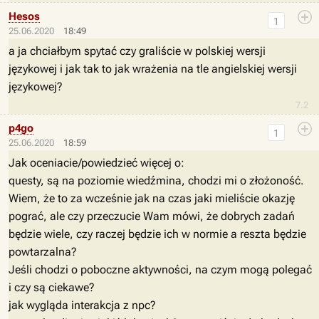
Hesos
1
25.06.2020
18:49
a ja chciałbym spytać czy graliście w polskiej wersji
językowej i jak tak to jak wrażenia na tle angielskiej wersji
językowej?
7.2
p4go
1
25.06.2020
18:59
Jak oceniacie/powiedzieć więcej o:
questy, są na poziomie wiedźmina, chodzi mi o złożoność.
Wiem, że to za wcześnie jak na czas jaki mieliście okazję
pograć, ale czy przeczucie Wam mówi, że dobrych zadań
będzie wiele, czy raczej będzie ich w normie a reszta będzie
powtarzalna?
Jeśli chodzi o poboczne aktywności, na czym mogą polegać
i czy są ciekawe?
jak wygląda interakcja z npc?