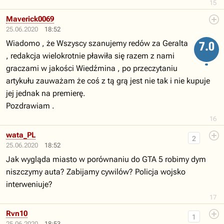
15
Maverick0069
25.06.2020
18:52
Wiadomo , że Wszyscy szanujemy redów za Geralta
7.0
, redakcja wielokrotnie pławiła się razem z nami
graczami w jakości Wiedźmina , po przeczytaniu
artykułu zauważam że coś z tą grą jest nie tak i nie kupuje
jej jednak na premierę.
Pozdrawiam .
16
wata_PL
2
25.06.2020
18:52
Jak wygląda miasto w porównaniu do GTA 5 robimy dym
niszczymy auta? Zabijamy cywilów? Policja wojsko
interweniuje?
17
Rvn10
1
25.06.2020
18:53