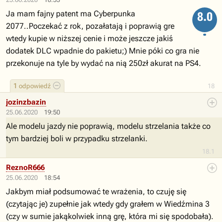
Ja mam fajny patent ma Cyberpunka
8.0
2077..Poczekać z rok, pozałatają i poprawią gre
wtedy kupie w niższej cenie i może jeszcze jakiś
dodatek DLC wpadnie do pakietu;) Mnie póki co gra nie
przekonuje na tyle by wydać na nią 250zł akurat na PS4.
1
odpowiedź
18
jozinzbazin
25.06.2020
19:50
Ale modelu jazdy nie poprawią, modelu strzelania także co
tym bardziej boli w przypadku strzelanki.
18.1
ReznoR666
25.06.2020
18:54
Jakbym miał podsumować te wrażenia, to czuję się
(czytając je) zupełnie jak wtedy gdy grałem w Wiedźmina 3
(czy w sumie jakąkolwiek inną grę, która mi się spodobała).