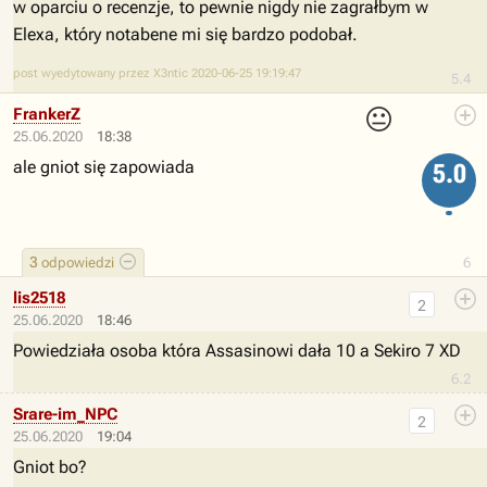
w oparciu o recenzje, to pewnie nigdy nie zagrałbym w
Elexa, który notabene mi się bardzo podobał.
post wyedytowany przez X3ntic 2020-06-25 19:19:47
5.4
😐
FrankerZ
25.06.2020
18:38
ale gniot się zapowiada
5.0
3
odpowiedzi
6
lis2518
2
25.06.2020
18:46
Powiedziała osoba która Assasinowi dała 10 a Sekiro 7 XD
6.2
Srare-im_NPC
2
25.06.2020
19:04
Gniot bo?