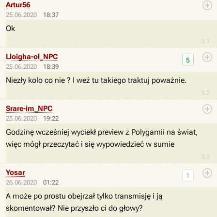
Artur56
25.06.2020
18:37
Ok
3.1
Lloigha-ol_NPC
5
25.06.2020
18:39
Niezły kolo co nie ? I weź tu takiego traktuj poważnie.
3.2
Srare-im_NPC
25.06.2020
19:22
Godzinę wcześniej wyciekł preview z Polygamii na świat,
więc mógł przeczytać i się wypowiedzieć w sumie
3.3
Yosar
1
26.06.2020
01:22
A może po prostu obejrzał tylko transmisję i ją
skomentował? Nie przyszło ci do głowy?