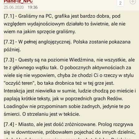
Plane-iz_NPC
2
25.06.2020
19:36
[7.1] - Graliśmy na PC, grafika jest bardzo dobra, pod
względem wydajnościowym działało to świetnie, ale nie
wiem na jakim sprzęcie graliśmy.
[7.2] - W pełnej anglojęzycznej. Polska zostanie pokazana
później.
[7.3] - Questy są na poziomie Wiedźmina, nie wszystkie, ale
te z głównego wątku tak. O pobocznych aktywnościach za
wiele się nie wypowiem, chyba że chodzi Ci o rzeczy w stylu
"oczyść teren", bo taka drobnica też w tej grze jest.
Interakcja jest niewielka w sumie, ludzie chodzą po mieście i
paplają krótkie teksty, jak w poprzednich grach Redów.
Loadingów nie przypominam sobie żadnych, jedynie te po
śmierci. O strzelaniu jest w tekście.
[7.4] - Miasto, ale jest dość zróżnicowane. Prolog rozgrywa
się w downtownie, próbowałem pojechać do innych dzielnic,