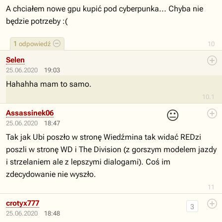
A chciałem nowe gpu kupić pod cyberpunka... Chyba nie
będzie potrzeby :(
1
odpowiedź
10
Selen
25.06.2020
19:03
Hahahha mam to samo.
10.1
😐
Assassinek06
25.06.2020
18:47
Tak jak Ubi poszło w stronę Wiedźmina tak widać REDzi
poszli w stronę WD i The Division (z gorszym modelem jazdy
i strzelaniem ale z lepszymi dialogami). Coś im
zdecydowanie nie wyszło.
11
crotyx777
3
25.06.2020
18:48