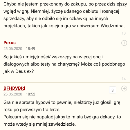
Chyba nie jestem przekonany do zakupu, po przez dzisiejszy
wgląd w grę. Niemniej, życzę udanego debiutu i rosnącej
sprzedaży, aby nie odbiło się im czkawką na innych
projektach, takich jak kolejna gra w uniwersum Wiedźmina.
13
Pexus
25.06.2020
18:49
Są jakieś umiejętności/ wszczepy na więcej opcji
dialogowych albo testy na charyzmę? Może coś podobnego
jak w Deus ex?
14
BFHDVBfd
3
25.06.2020
18:52
Gra nie sprosta hypowi to pewnie, niektórzy już głosili grę
roku po pierwszym trailerze.
Polecam się nie napalać jakby to miała być gra dekady, to
może wtedy się mniej zawiedziecie.