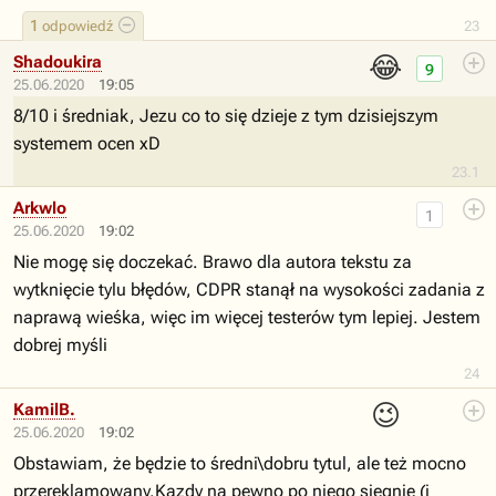
1
odpowiedź
23
😂
Shadoukira
9
25.06.2020
19:05
8/10 i średniak, Jezu co to się dzieje z tym dzisiejszym
systemem ocen xD
23.1
Arkwlo
1
25.06.2020
19:02
Nie mogę się doczekać. Brawo dla autora tekstu za
wytknięcie tylu błędów, CDPR stanął na wysokości zadania z
naprawą wieśka, więc im więcej testerów tym lepiej. Jestem
dobrej myśli
24
😉
KamilB.
25.06.2020
19:02
Obstawiam, że będzie to średni\dobru tytul, ale też mocno
przereklamowany.Kazdy na pewno po niego sięgnie (i