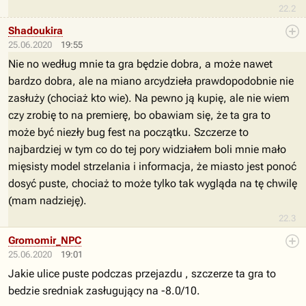
22.2
Shadoukira
25.06.2020
19:55
Nie no według mnie ta gra będzie dobra, a może nawet
bardzo dobra, ale na miano arcydzieła prawdopodobnie nie
zasłuży (chociaż kto wie). Na pewno ją kupię, ale nie wiem
czy zrobię to na premierę, bo obawiam się, że ta gra to
może być niezły bug fest na początku. Szczerze to
najbardziej w tym co do tej pory widziałem boli mnie mało
mięsisty model strzelania i informacja, że miasto jest ponoć
dosyć puste, chociaż to może tylko tak wygląda na tę chwilę
(mam nadzieję).
22.3
Gromomir_NPC
25.06.2020
19:01
Jakie ulice puste podczas przejazdu , szczerze ta gra to
bedzie sredniak zasługujący na -8.0/10.