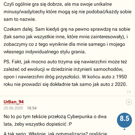
Czyli ogólnie gra się dobrze, ale ma swoje unikalne
minusy/wady/cechy które mogą się nie podobać/każdy sobie
sam to nazwie.
Czekam dalej. Sam kiedyś grę na pewno sprawdzę na sobie
(tak samo jak wszystkie inne, które mnie zainteresowały), i
zobaczymy co z tego wyniknie dla mnie samego i mojego
własnego indywidualnego stylu grania.
PS. Fakt, jak mocno auto trzyma się nawierzchni może też
zależeć od ewolucji w dziedzinie inżynierii samochodów,
opon i nawierzchni dróg przyszłości. W końcu auto z 1950
roku nie prowadzi się dokładnie tak samo jak auto z 2020.
19
UrBan_94
25.06.2020
18:54
No to po tym tekście przełożą Cyberpunka o dwa
8.5
lata, żeby wszystko dopieścić :P
A tak serio. Właśnie, jak optymalizacja? graliście