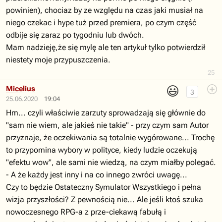
powinien), chociaz by ze względu na czas jaki musiał na
niego czekac i hype tuż przed premiera, po czym część
odbije się zaraz po tygodniu lub dwóch.
Mam nadzieję,że się mylę ale ten artykuł tylko potwierdził
niestety moje przypuszczenia.
25
😃
Micelius
3
25.06.2020
19:04
Hm... czyli właściwie zarzuty sprowadzają się głównie do
"sam nie wiem, ale jakieś nie takie" - przy czym sam Autor
przyznaje, że oczekiwania są totalnie wygórowane... Trochę
to przypomina wybory w polityce, kiedy ludzie oczekują
"efektu wow", ale sami nie wiedzą, na czym miałby polegać.
- A że każdy jest inny i na co innego zwróci uwagę...
Czy to będzie Ostateczny Symulator Wszystkiego i pełna
wizja przyszłości? Z pewnością nie... Ale jeśli ktoś szuka
nowoczesnego RPG-a z prze-ciekawą fabułą i