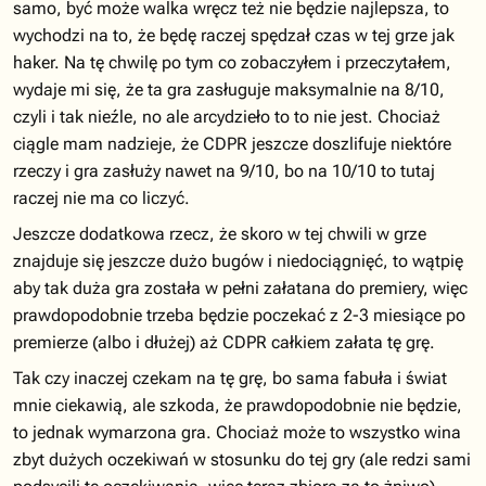
samo, być może walka wręcz też nie będzie najlepsza, to
wychodzi na to, że będę raczej spędzał czas w tej grze jak
haker. Na tę chwilę po tym co zobaczyłem i przeczytałem,
wydaje mi się, że ta gra zasługuje maksymalnie na 8/10,
czyli i tak nieźle, no ale arcydzieło to to nie jest. Chociaż
ciągle mam nadzieje, że CDPR jeszcze doszlifuje niektóre
rzeczy i gra zasłuży nawet na 9/10, bo na 10/10 to tutaj
raczej nie ma co liczyć.
Jeszcze dodatkowa rzecz, że skoro w tej chwili w grze
znajduje się jeszcze dużo bugów i niedociągnięć, to wątpię
aby tak duża gra została w pełni załatana do premiery, więc
prawdopodobnie trzeba będzie poczekać z 2-3 miesiące po
premierze (albo i dłużej) aż CDPR całkiem załata tę grę.
Tak czy inaczej czekam na tę grę, bo sama fabuła i świat
mnie ciekawią, ale szkoda, że prawdopodobnie nie będzie,
to jednak wymarzona gra. Chociaż może to wszystko wina
zbyt dużych oczekiwań w stosunku do tej gry (ale redzi sami