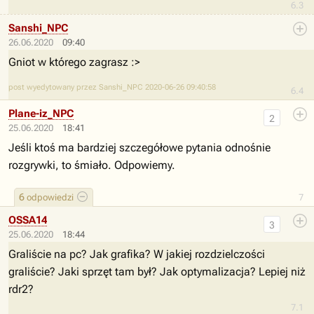
6.3
Sanshi_NPC
26.06.2020
09:40
Gniot w którego zagrasz :>
post wyedytowany przez Sanshi_NPC 2020-06-26 09:40:58
6.4
Plane-iz_NPC
2
25.06.2020
18:41
Jeśli ktoś ma bardziej szczegółowe pytania odnośnie
rozgrywki, to śmiało. Odpowiemy.
6
odpowiedzi
7
OSSA14
3
25.06.2020
18:44
Graliście na pc? Jak grafika? W jakiej rozdzielczości
graliście? Jaki sprzęt tam był? Jak optymalizacja? Lepiej niż
rdr2?
7.1