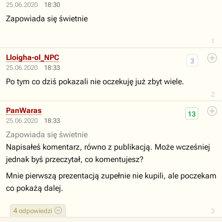
25.06.2020
18:30
Zapowiada się świetnie
1
Lloigha-ol_NPC
3
25.06.2020
18:33
Po tym co dziś pokazali nie oczekuję już zbyt wiele.
2
PanWaras
13
25.06.2020
18:33
Zapowiada się świetnie
Napisałeś komentarz, równo z publikacją. Może wcześniej
jednak byś przeczytał, co komentujesz?
Mnie pierwszą prezentacją zupełnie nie kupili, ale poczekam
co pokażą dalej.
4
odpowiedzi
3