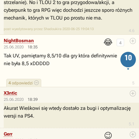
strzelanie). No i TLOU 2 to gra przygodowa/akcji, a
cyberpunk to gra RPG więc dochodzi jeszcze sporo różnych
mechanik, których w TLOU po prostu nie ma.
post wyedytowany przez Shadoukira 2020-06-25 19:04:13
4.6
😂
NightBosman
4
25.06.2020
18:35
Tak UV, pamiętamy 8,5/10 dla gry która definitywnie
10
nie była 8,5 xDDDDD
4
odpowiedzi
5
X3ntic
25.06.2020
18:39
Akurat Wieśkowi się wtedy dostało za bugi i optymalizację
wersji na PS4.
5.1
😉
Gerr