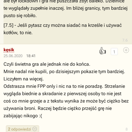
ale był lockdown i gra nie puszczała zbyt daleko. Dzielnice
te wyglądały zupełnie inaczej. Im bliżej granicy, tym bardziej
pusto się robiło.
[7.5] - Jeśli pytasz czy można siadać na krześle i używać
kotłów, to nie.
7.6
👍
kęsik
1
25.06.2020
18:41
Czyli świetna gra ale jednak nie do końca.
Mnie nadal nie kupili, po dzisiejszym pokazie tym bardziej.
Liczyłem na więcej.
Odstrasza mnie FPP only i nic na to nie poradzę. Strzelanie
wygląda biednie a skradanie z pierwszej osoby to nie jest
coś co mnie grzeje a z tekstu wynika że może być ciężko bez
używania broni. Raczej będzie ciężko przejść grę nie
zabijając nikogo :(
2
odpowiedzi
8