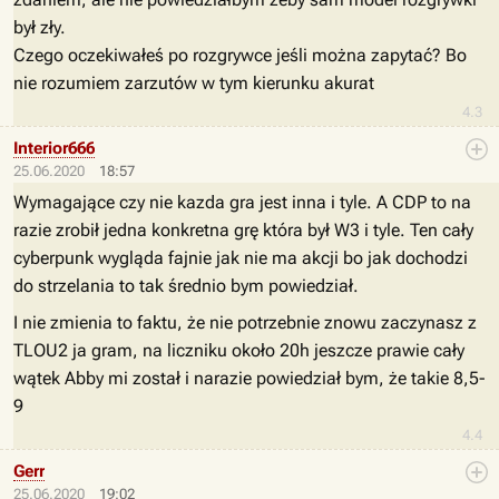
był zły.
Czego oczekiwałeś po rozgrywce jeśli można zapytać? Bo
nie rozumiem zarzutów w tym kierunku akurat
4.3
Interior666
25.06.2020
18:57
Wymagające czy nie kazda gra jest inna i tyle. A CDP to na
razie zrobił jedna konkretna grę która był W3 i tyle. Ten cały
cyberpunk wygląda fajnie jak nie ma akcji bo jak dochodzi
do strzelania to tak średnio bym powiedział.
I nie zmienia to faktu, że nie potrzebnie znowu zaczynasz z
TLOU2 ja gram, na liczniku około 20h jeszcze prawie cały
wątek Abby mi został i narazie powiedział bym, że takie 8,5-
9
4.4
Gerr
25.06.2020
19:02