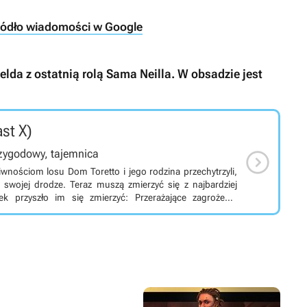
ródło wiadomości w Google
lda z ostatnią rolą Sama Neilla. W obsadzie jest
ast X)

przygodowy, tajemnica
wnościom losu Dom Toretto i jego rodzina przechytrzyli,
 swojej drodze. Teraz muszą zmierzyć się z najbardziej
ek przyszło im się zmierzyć: Przerażające zagrożenie
napędzane krwawą zemstą, i które jest zdeterminowane, aby
kich - których Dom kocha.