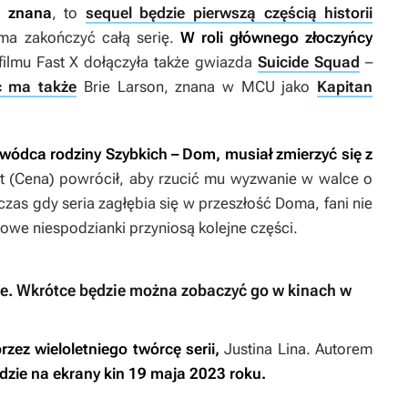
e znana
, to
sequel będzie pierwszą częścią historii
 ma zakończyć całą serię.
W roli głównego złoczyńcy
filmu
Fast X
dołączyła także gwiazda
Suicide Squad
–
ć ma także
Brie Larson, znana w MCU jako
Kapitan
wódca rodziny Szybkich – Dom, musiał zmierzyć się z
t (Cena) powrócił, aby rzucić mu wyzwanie w walce o
zas gdy seria zagłębia się w przeszłość Doma, fani nie
owe niespodzianki przyniosą kolejne części.
ie. Wkrótce będzie można zobaczyć go w kinach w
zez wieloletniego twórcę serii,
Justina Lina. Autorem
dzie na ekrany kin 19 maja 2023 roku.