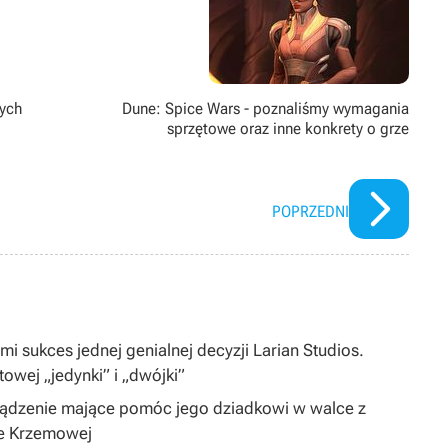
nych
Dune: Spice Wars - poznaliśmy wymagania
sprzętowe oraz inne konkrety o grze
POPRZEDNI
i sukces jednej genialnej decyzji Larian Studios.
ltowej „jedynki” i „dwójki”
ządzenie mające pomóc jego dziadkowi w walce z
ie Krzemowej