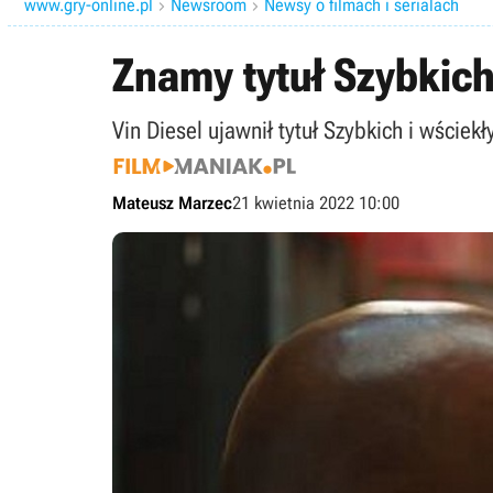
www.gry-online.pl
Newsroom
Newsy o filmach i serialach


Znamy tytuł Szybkich
Vin Diesel ujawnił tytuł Szybkich i wściek
Mateusz Marzec
21 kwietnia 2022 10:00