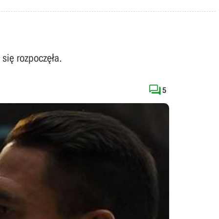
 się rozpoczęła.

5