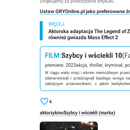
Dziękujemy za przeczytanie artykułu.
Ustaw GRYOnline.pl jako preferowane ź
WIĘCEJ:
Aktorska adaptacja The Legend of Ze
również gwiazda Mass Effect 2
FILM:
Szybcy i wściekli 10
(F
premiera: 2023
akcja, thriller, kryminał, 
W ciągu wielu misji i wbrew niemożliwym przeci
zdenerwowali i prześcignęli każdego wroga na
zabójczym przeciwnikiem, z jakim kiedykolwi
wyłaniające się z cieni przeszłości, które jest 
rozbić tę rodzinę i zniszczyć wszystko - i wszyst

4
aktorzy
kino
Szybcy i wściekli (marka)