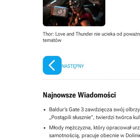
Thor: Love and Thunder nie ucieka od poważ
tematów
NASTĘPNY
Najnowsze Wiadomości
Baldur’s Gate 3 zawdzięcza swój olbrzym
„Postąpili słusznie”, twierdzi twórca ku
Młody mężczyzna, który opracował ur
samotnością, pracuje obecnie w Dolin