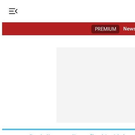

New
PREMIUM