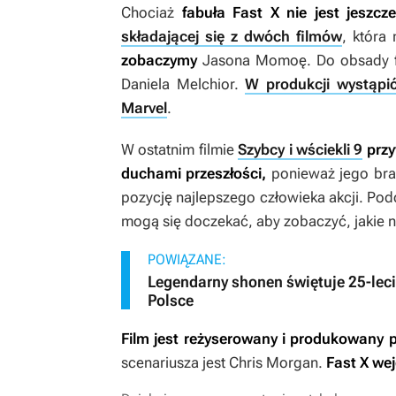
Chociaż
fabuła
Fast X
nie jest jeszcz
składającej się z dwóch filmów
, która
zobaczymy
Jasona Momoę. Do obsady 
Daniela Melchior.
W produkcji wystąpi
Marvel
.
W ostatnim filmie
Szybcy i wściekli 9
przy
duchami przeszłości,
ponieważ jego bra
pozycję najlepszego człowieka akcji. Podc
mogą się doczekać, aby zobaczyć, jakie n
POWIĄZANE:
Legendarny shonen świętuje 25-lec
Polsce
Film jest reżyserowany i produkowany pr
scenariusza jest Chris Morgan.
Fast X
wej