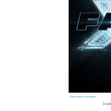
Źródł