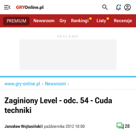




Newsroom
Gry
Rankingi
Listy
Recenzje
PREMIUM
www.gry-online.pl
Newsroom


Zaginiony Level - odc. 54 - Cuda
techniki

28
Jarosław Wojtasiński
8 października 2012 10:00