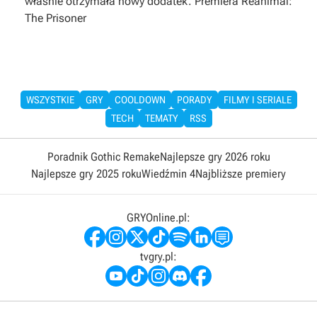
właśnie otrzymała nowy dodatek. Premiera Reanimal:
The Prisoner
WSZYSTKIE
GRY
COOLDOWN
PORADY
FILMY I SERIALE
TECH
TEMATY
RSS
Poradnik Gothic Remake
Najlepsze gry 2026 roku
Najlepsze gry 2025 roku
Wiedźmin 4
Najbliższe premiery
GRYOnline.pl:
tvgry.pl: