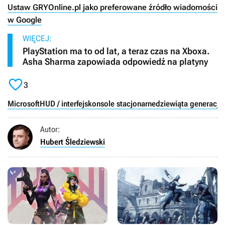
Ustaw GRYOnline.pl jako preferowane źródło wiadomości
w Google
WIĘCEJ:
PlayStation ma to od lat, a teraz czas na Xboxa.
Asha Sharma zapowiada odpowiedź na platyny

3
Microsoft
HUD / interfejs
konsole stacjonarne
dziewiąta generacja
Autor:
Hubert Śledziewski