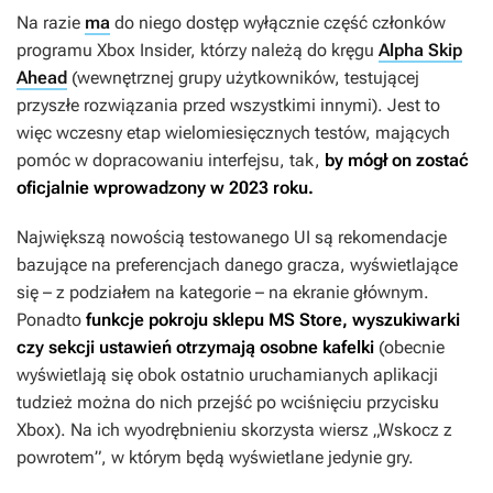
Na razie
ma
do niego dostęp wyłącznie część członków
programu Xbox Insider, którzy należą do kręgu
Alpha Skip
Ahead
(wewnętrznej grupy użytkowników, testującej
przyszłe rozwiązania przed wszystkimi innymi). Jest to
więc wczesny etap wielomiesięcznych testów, mających
pomóc w dopracowaniu interfejsu, tak,
by mógł on zostać
oficjalnie wprowadzony w 2023 roku.
Największą nowością testowanego UI są rekomendacje
bazujące na preferencjach danego gracza, wyświetlające
się – z podziałem na kategorie – na ekranie głównym.
Ponadto
funkcje pokroju sklepu MS Store, wyszukiwarki
czy sekcji ustawień otrzymają osobne kafelki
(obecnie
wyświetlają się obok ostatnio uruchamianych aplikacji
tudzież można do nich przejść po wciśnięciu przycisku
Xbox). Na ich wyodrębnieniu skorzysta wiersz „Wskocz z
powrotem”, w którym będą wyświetlane jedynie gry.