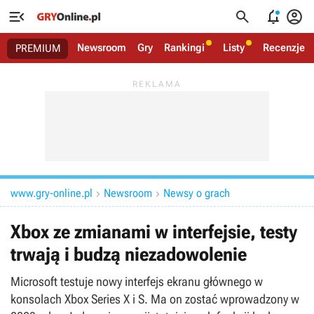




Newsroom
Gry
Rankingi
Listy
Recenzje
PREMIUM
www.gry-online.pl
Newsroom
Newsy o grach


Xbox ze zmianami w interfejsie, testy
trwają i budzą niezadowolenie
Microsoft testuje nowy interfejs ekranu głównego w
konsolach Xbox Series X i S. Ma on zostać wprowadzony w