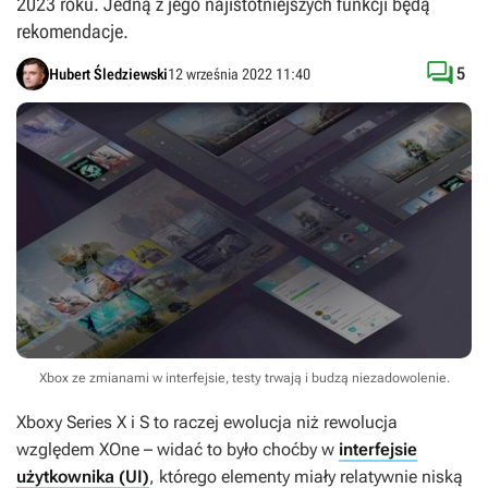
2023 roku. Jedną z jego najistotniejszych funkcji będą
rekomendacje.

5
Hubert Śledziewski
12 września 2022 11:40
Xbox ze zmianami w interfejsie, testy trwają i budzą niezadowolenie.
Xboxy Series X i S to raczej ewolucja niż rewolucja
względem XOne – widać to było choćby w
interfejsie
użytkownika (UI)
, którego elementy miały relatywnie niską