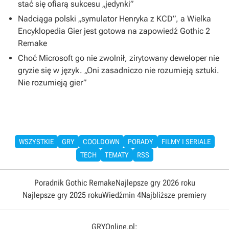
stać się ofiarą sukcesu „jedynki”
Nadciąga polski „symulator Henryka z KCD”, a Wielka
Encyklopedia Gier jest gotowa na zapowiedź Gothic 2
Remake
Choć Microsoft go nie zwolnił, zirytowany deweloper nie
gryzie się w język. „Oni zasadniczo nie rozumieją sztuki.
Nie rozumieją gier”
WSZYSTKIE
GRY
COOLDOWN
PORADY
FILMY I SERIALE
TECH
TEMATY
RSS
Poradnik Gothic Remake
Najlepsze gry 2026 roku
Najlepsze gry 2025 roku
Wiedźmin 4
Najbliższe premiery
GRYOnline.pl: