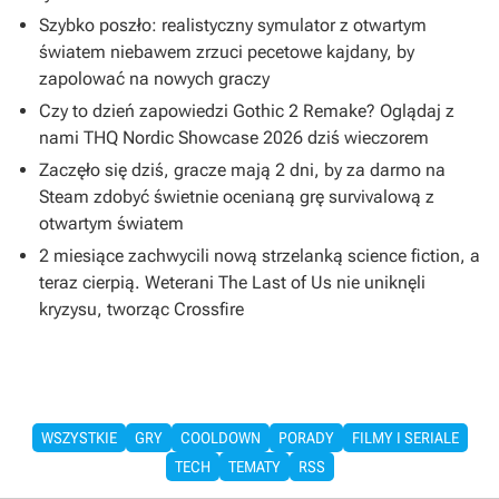
Szybko poszło: realistyczny symulator z otwartym
światem niebawem zrzuci pecetowe kajdany, by
zapolować na nowych graczy
Czy to dzień zapowiedzi Gothic 2 Remake? Oglądaj z
nami THQ Nordic Showcase 2026 dziś wieczorem
Zaczęło się dziś, gracze mają 2 dni, by za darmo na
Steam zdobyć świetnie ocenianą grę survivalową z
otwartym światem
2 miesiące zachwycili nową strzelanką science fiction, a
teraz cierpią. Weterani The Last of Us nie uniknęli
kryzysu, tworząc Crossfire
WSZYSTKIE
GRY
COOLDOWN
PORADY
FILMY I SERIALE
TECH
TEMATY
RSS