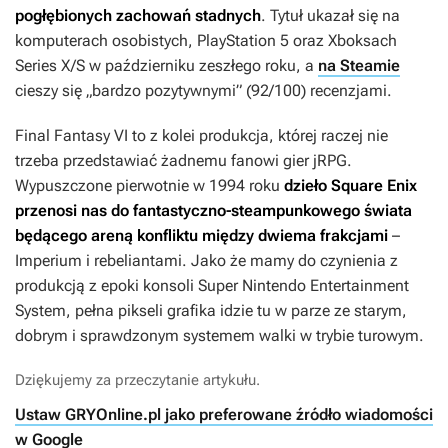
pogłębionych zachowań stadnych
. Tytuł ukazał się na
komputerach osobistych, PlayStation 5 oraz Xboksach
Series X/S w październiku zeszłego roku, a
na Steamie
cieszy się „bardzo pozytywnymi” (92/100) recenzjami.
Final Fantasy VI
to z kolei produkcja, której raczej nie
trzeba przedstawiać żadnemu fanowi gier jRPG.
Wypuszczone pierwotnie w 1994 roku
dzieło Square Enix
przenosi nas do fantastyczno-steampunkowego świata
będącego areną konfliktu między dwiema frakcjami
–
Imperium i rebeliantami. Jako że mamy do czynienia z
produkcją z epoki konsoli Super Nintendo Entertainment
System, pełna pikseli grafika idzie tu w parze ze starym,
dobrym i sprawdzonym systemem walki w trybie turowym.
Dziękujemy za przeczytanie artykułu.
Ustaw GRYOnline.pl jako preferowane źródło wiadomości
w Google