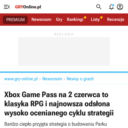




Newsroom
Gry
Rankingi
Listy
Recenzje
PREMIUM
www.gry-online.pl
Newsroom
Newsy o grach


Xbox Game Pass na 2 czerwca to
klasyka RPG i najnowsza odsłona
wysoko ocenianego cyklu strategii
Bardzo ciepło przyjęta strategia o budowaniu Parku