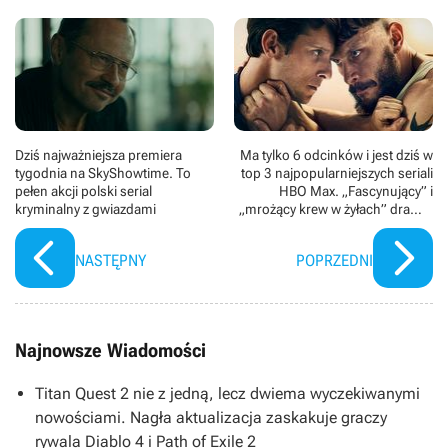
Dziś najważniejsza premiera
Ma tylko 6 odcinków i jest dziś w
tygodnia na SkyShowtime. To
top 3 najpopularniejszych seriali
pełen akcji polski serial
HBO Max. „Fascynujący” i
kryminalny z gwiazdami
„mrożący krew w żyłach” dramat
wreszcie dostępny na maraton
NASTĘPNY
POPRZEDNI
Najnowsze Wiadomości
Titan Quest 2 nie z jedną, lecz dwiema wyczekiwanymi
nowościami. Nagła aktualizacja zaskakuje graczy
rywala Diablo 4 i Path of Exile 2