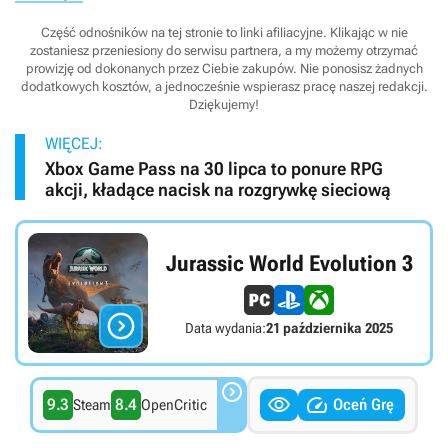
Część odnośników na tej stronie to linki afiliacyjne. Klikając w nie
zostaniesz przeniesiony do serwisu partnera, a my możemy otrzymać
prowizję od dokonanych przez Ciebie zakupów. Nie ponosisz żadnych
dodatkowych kosztów, a jednocześnie wspierasz pracę naszej redakcji.
Dziękujemy!
WIĘCEJ:
Xbox Game Pass na 30 lipca to ponure RPG
akcji, kładące nacisk na rozgrywkę sieciową
Jurassic World Evolution 3

Data wydania:
21 października 2025



9.3
8.4
Oceń Grę
Steam
OpenCritic