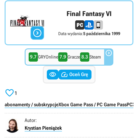
Final Fantasy VI

Data wydania:
5 października 1999

9.7
7.9
8.3
GRYOnline
Gracze
Steam


Oceń Grę

1
abonamenty / subskrypcje
Xbox Game Pass / PC Game Pass
PC
X
Autor:
Krystian Pieniążek