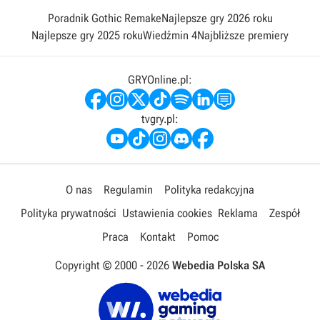
Poradnik Gothic Remake
Najlepsze gry 2026 roku
Najlepsze gry 2025 roku
Wiedźmin 4
Najbliższe premiery
GRYOnline.pl:
tvgry.pl:
O nas
Regulamin
Polityka redakcyjna
Polityka prywatności
Ustawienia cookies
Reklama
Zespół
Praca
Kontakt
Pomoc
Copyright © 2000 -
2026
Webedia Polska SA