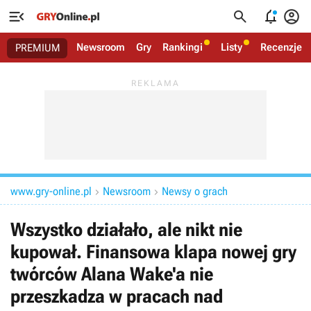




Newsroom
Gry
Rankingi
Listy
Recenzje
PREMIUM
www.gry-online.pl
Newsroom
Newsy o grach


Wszystko działało, ale nikt nie
kupował. Finansowa klapa nowej gry
twórców Alana Wake'a nie
przeszkadza w pracach nad