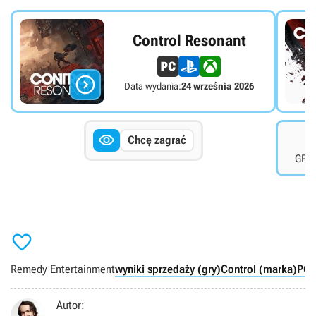
Control Resonant

Data wydania:
24 września 2026

7
Chcę zagrać
GRYO

Remedy Entertainment
wyniki sprzedaży (gry)
Control (marka)
PC
Autor: