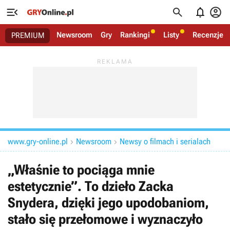




Newsroom
Gry
Rankingi
Listy
Recenzje
PREMIUM
www.gry-online.pl
Newsroom
Newsy o filmach i serialach


„Właśnie to pociąga mnie
estetycznie”. To dzieło Zacka
Snydera, dzięki jego upodobaniom,
stało się przełomowe i wyznaczyło