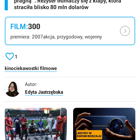
pragną”. Reżyser tłumaczy się z klapy, która
straciła blisko 80 mln dolarów
FILM:
300

premiera: 2007
akcja, przygodowy, wojenny

1
kino
ciekawostki filmowe
Autor:
Edyta Jastrzębska