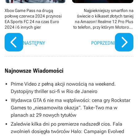
Xbox Game Pass na drugą
Najpiekniejszy smartfon na
połowę czerwca 2024 przynosi
świecie o kilkaset złotych taniej
EA Sports FC 24 na czas Euro
na Amazon! Realme 12 Pro Plus
2024 i 6 innych gier
to telefon, przy którym Motorola,
Samsung i Xiaomi są do bólu
nudne
NASTĘPNY
POPRZEDNI
Najnowsze Wiadomości
Prime Video z pełną akcji nowością na weekend.
Dystopijny thriller sci-fi w Rio de Janeiro
Wydawca GTA 6 nie ma wątpliwości: cena gry Rockstar
Games to „niesamowita okazja”. Take-Two ma w
planach aż 29 nowych tytułów
Zaledwie kilka dni po premierze nadszedł cios. Fala
zwolnień dosięgła twórców Halo: Campaign Evolved