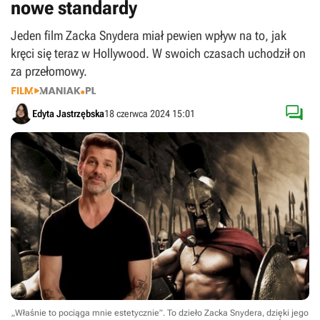
nowe standardy
Jeden film Zacka Snydera miał pewien wpływ na to, jak
kręci się teraz w Hollywood. W swoich czasach uchodził on
za przełomowy.

Edyta Jastrzębska
18 czerwca 2024 15:01
„Właśnie to pociąga mnie estetycznie”. To dzieło Zacka Snydera, dzięki jego