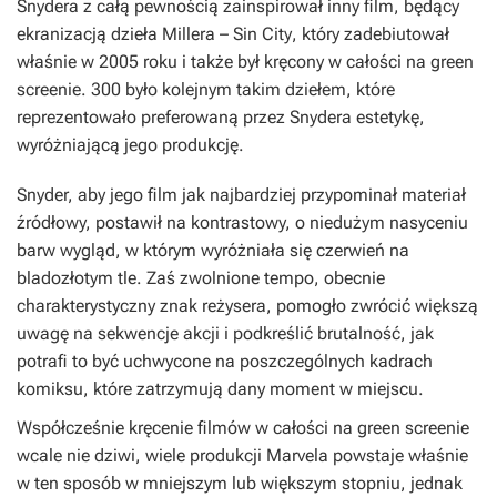
Snydera z całą pewnością zainspirował inny film, będący
ekranizacją dzieła Millera –
Sin City
, który zadebiutował
właśnie w 2005 roku i także był kręcony w całości na green
screenie.
300
było kolejnym takim dziełem, które
reprezentowało preferowaną przez Snydera estetykę,
wyróżniającą jego produkcję.
Snyder, aby jego film jak najbardziej przypominał materiał
źródłowy, postawił na kontrastowy, o niedużym nasyceniu
barw wygląd, w którym wyróżniała się czerwień na
bladozłotym tle. Zaś zwolnione tempo, obecnie
charakterystyczny znak reżysera, pomogło zwrócić większą
uwagę na sekwencje akcji i podkreślić brutalność, jak
potrafi to być uchwycone na poszczególnych kadrach
komiksu, które zatrzymują dany moment w miejscu.
Współcześnie kręcenie filmów w całości na green screenie
wcale nie dziwi, wiele produkcji Marvela powstaje właśnie
w ten sposób w mniejszym lub większym stopniu, jednak