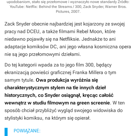
upodobaniom, stało się przełomowe i wyznaczyło nowe standardy
Źródło:
YouTube: Netflix: Behind the Streams / 300, Zack Snyder, Warner Bros.
Pictures, 2007
.
Zack Snyder obecnie najbardziej jest kojarzony ze swojej
pracy nad DCEU, a także filmami
Rebel Moon
, które
niedawno pojawiły się na Netfliksie. Jednakże to ani
adaptacje komiksów DC, ani jego własna kosmiczna opera
nie są jego przełomowymi dziełami.
Do tej kategorii wpada za to jego film
300
, będący
ekranizacją powieści graficznej Franka Millera o tym
samym tytule.
Owa produkcja wyróżnia się
charakterystycznym stylem na tle innych dzieł
historycznych, co Snyder osiągnął, kręcąc całość
wewnątrz w studiu filmowym na green screenie
. W ten
sposób chciał przybliżyć wygląd swojego widowiska do
stylistyki komiksu, na którym się opierał.
POWIĄZANE: