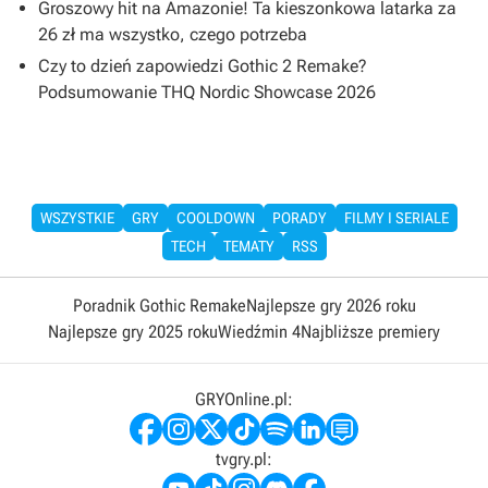
Groszowy hit na Amazonie! Ta kieszonkowa latarka za
26 zł ma wszystko, czego potrzeba
Czy to dzień zapowiedzi Gothic 2 Remake?
Podsumowanie THQ Nordic Showcase 2026
WSZYSTKIE
GRY
COOLDOWN
PORADY
FILMY I SERIALE
TECH
TEMATY
RSS
Poradnik Gothic Remake
Najlepsze gry 2026 roku
Najlepsze gry 2025 roku
Wiedźmin 4
Najbliższe premiery
GRYOnline.pl:
tvgry.pl: