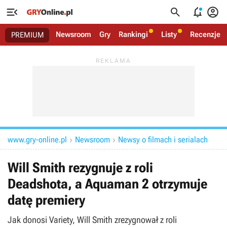




Newsroom
Gry
Rankingi
Listy
Recenzje
PREMIUM
www.gry-online.pl
Newsroom
Newsy o filmach i serialach


Will Smith rezygnuje z roli
Deadshota, a Aquaman 2 otrzymuje
datę premiery
Jak donosi Variety, Will Smith zrezygnował z roli