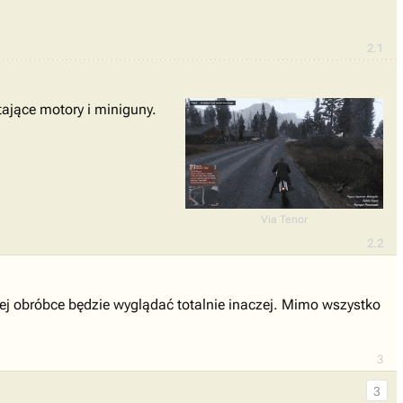
2.1
tające motory i miniguny.
Via Tenor
2.2
ej obróbce będzie wyglądać totalnie inaczej. Mimo wszystko
3
3