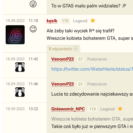
😜
To w GTA5 malo palm widziales? :P
kęsik
18.09.2022
11:18
Legend
175
😉
Ale żeby taki wyciek R* się trafił?
Wreszcie kobieta bohaterem GTA, super 
5
odpowiedzi
VenomP23
18.09.2022
11:42
Pretorianin
57
https://twitter.com/WaterHexle/sta
VenomP23
18.09.2022
11:46
Pretorianin
57
Lucia to zdecydowanie najciekawszy a
Gniewomir_NPC
18.09.2022
13:22
Legend
119
Wreszcie kobieta bohaterem GTA, supe
Takie coś było już w pierwszym GTA i ni