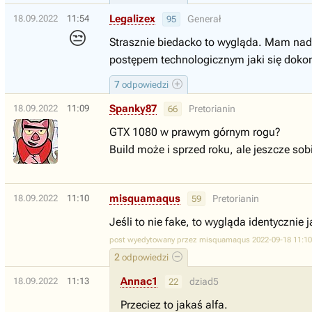
Legalizex
18.09.2022
11:54
Generał
95
😒
Strasznie biedacko to wygląda. Mam nadz
postępem technologicznym jaki się dokon
7
odpowiedzi
Spanky87
18.09.2022
11:09
Pretorianin
66
GTX 1080 w prawym górnym rogu?
Build może i sprzed roku, ale jeszcze so
misquamaqus
18.09.2022
11:10
Pretorianin
59
Jeśli to nie fake, to wygląda identycznie 
post wyedytowany przez misquamaqus 2022-09-18 11:10
2
odpowiedzi
Annac1
18.09.2022
11:13
dziad5
22
Przeciez to jakaś alfa.