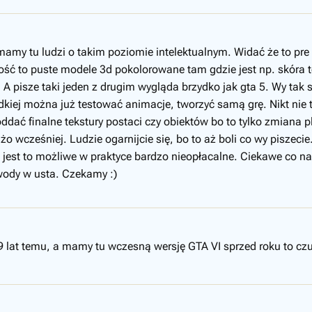
mamy tu ludzi o takim poziomie intelektualnym. Widać że to pre 
ść to puste modele 3d pokolorowane tam gdzie jest np. skóra to
 pisze taki jeden z drugim wygląda brzydko jak gta 5. Wy tak se
zydkiej można już testować animacje, tworzyć samą grę. Nikt nie
ddać finalne tekstury postaci czy obiektów bo to tylko zmiana 
użo wcześniej. Ludzie ogarnijcie się, bo to aż boli co wy piszeci
 jest to możliwe w praktyce bardzo nieopłacalne. Ciekawe co na to
 wody w usta. Czekamy :)
9 lat temu, a mamy tu wczesną wersję GTA VI sprzed roku to czu