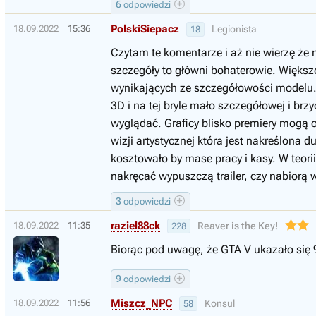
6
odpowiedzi
PolskiSiepacz
18.09.2022
15:36
Legionista
18
Czytam te komentarze i aż nie wierzę że 
szczegóły to główni bohaterowie. Większo
wynikających ze szczegółowości modelu. A
3D i na tej bryle mało szczegółowej i br
wyglądać. Graficy blisko premiery mogą o
wizji artystycznej która jest nakreślona d
kosztowało by mase pracy i kasy. W teorii
nakręcać wypuszczą trailer, czy nabiorą
3
odpowiedzi
raziel88ck
18.09.2022
11:35
Reaver is the Key!
228
Biorąc pod uwagę, że GTA V ukazało się 
9
odpowiedzi
Miszcz_NPC
18.09.2022
11:56
Konsul
58