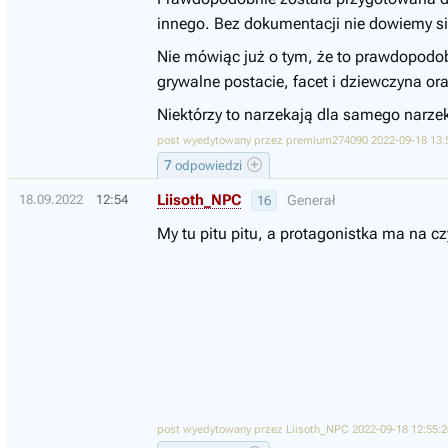
innego. Bez dokumentacji nie dowiemy się
Nie mówiąc już o tym, że to prawdopodobn
grywalne postacie, facet i dziewczyna ora
Niektórzy to narzekają dla samego narzeka
post wyedytowany przez premium274090 2022-09-18 13:
7
odpowiedzi
Liisoth_NPC
18.09.2022
12:54
Generał
16
My tu pitu pitu, a protagonistka ma na c
post wyedytowany przez Liisoth_NPC 2022-09-18 12:55:2