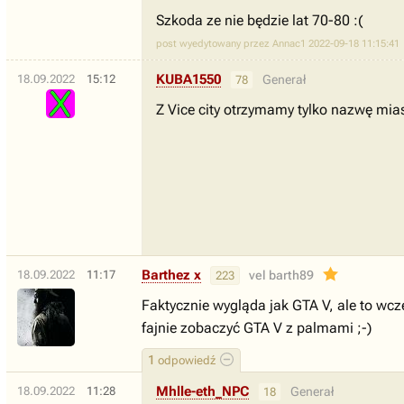
Szkoda ze nie będzie lat 70-80 :(
post wyedytowany przez Annac1 2022-09-18 11:15:41
KUBA1550
18.09.2022
15:12
Generał
78
Z Vice city otrzymamy tylko nazwę mias
Barthez x
18.09.2022
11:17
vel barth89
223
Faktycznie wygląda jak GTA V, ale to wc
fajnie zobaczyć GTA V z palmami ;-)
1
odpowiedź
Mhlle-eth_NPC
18.09.2022
11:28
Generał
18