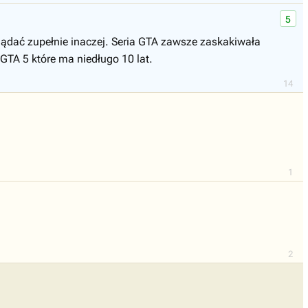
5
lądać zupełnie inaczej. Seria GTA zawsze zaskakiwała
GTA 5 które ma niedługo 10 lat.
14
1
2