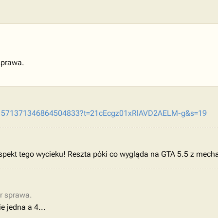
sprawa.
tus/1571371346864504833?t=21cEcgz01xRlAVD2AELM-g&s=19
spekt tego wycieku! Reszta póki co wygląda na GTA 5.5 z mech
r sprawa.
e jedna a 4...