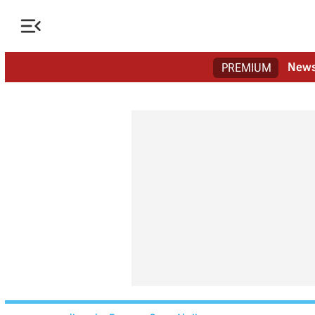

New
PREMIUM