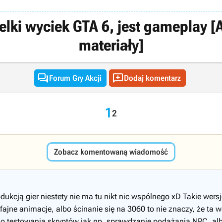
ki wyciek GTA 6, jest gameplay [
materiały]


Forum Gry Akcji
Dodaj komentarz
1
2
Zobacz komentowaną wiadomość
ukcją gier niestety nie ma tu nikt nic wspólnego xD Takie wers
efajne animacje, albo ścinanie się na 3060 to nie znaczy, że ta
 testowania skryptów jak np. sprawdzanie podążania NPC, alb