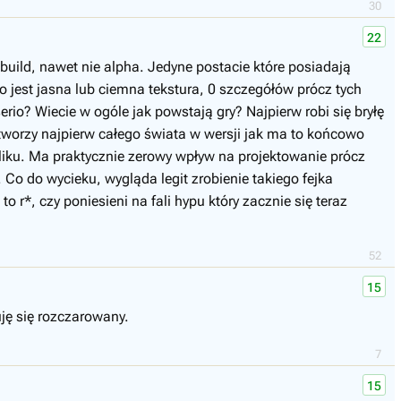
30
22
build, nawet nie alpha. Jedyne postacie które posiadają
 jest jasna lub ciemna tekstura, 0 szczegółów prócz tych
rio? Wiecie w ogóle jak powstają gry? Najpierw robi się bryłę
 tworzy najpierw całego świata w wersji jak ma to końcowo
pliku. Ma praktycznie zerowy wpływ na projektowanie prócz
e. Co do wycieku, wygląda legit zrobienie takiego fejka
 r*, czy poniesieni na fali hypu który zacznie się teraz
52
15
ję się rozczarowany.
7
15