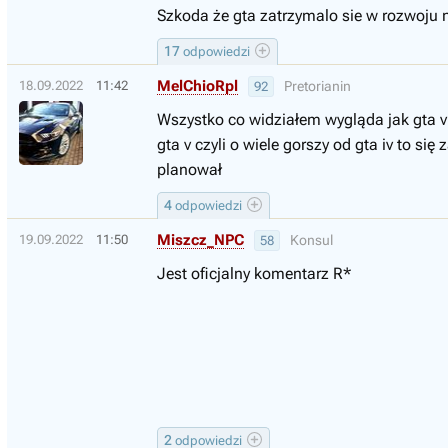
Szkoda że gta zatrzymalo sie w rozwoju n
17
odpowiedzi
MelChioRpl
18.09.2022
11:42
Pretorianin
92
Wszystko co widziałem wygląda jak gta v
gta v czyli o wiele gorszy od gta iv to 
planował
4
odpowiedzi
Miszcz_NPC
19.09.2022
11:50
Konsul
58
Jest oficjalny komentarz R*
2
odpowiedzi