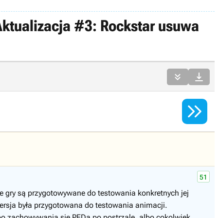
Aktualizacja #3: Rockstar usuwa



51
je gry są przygotowywane do testowania konkretnych jej
 wersja była przygotowana do testowania animacji.
o zachowywania się PEDa po postrzale, albo cokolwiek