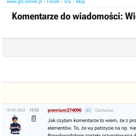
www.gry-online.pl
Forum
Gry
Akcji



Komentarze do wiadomości: Wiel
premium274090
18.09.2022
13:52
Centurion
67
📄
Jak czytam komentarze to wiem, że z prod
elementów. To, że wy patrzycie na np. ni
Prawdopodobnie została przygotowana do