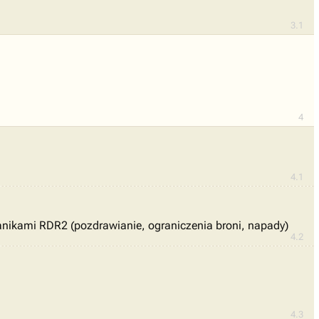
3.1
4
4.1
anikami RDR2 (pozdrawianie, ograniczenia broni, napady)
4.2
4.3