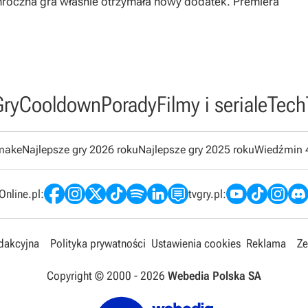
mroczna gra właśnie otrzymała nowy dodatek. Premiera
Gry
Cooldown
Porady
Filmy i seriale
Tech
emake
Najlepsze gry 2026 roku
Najlepsze gry 2025 roku
Wiedźmin 
nline.pl:
tvgry.pl:
edakcyjna
Polityka prywatności
Ustawienia cookies
Reklama
Ze
Copyright © 2000 -
2026
Webedia Polska SA