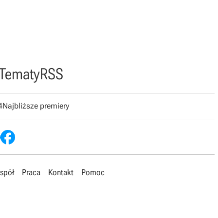
Tematy
RSS
4
Najbliższe premiery
spół
Praca
Kontakt
Pomoc