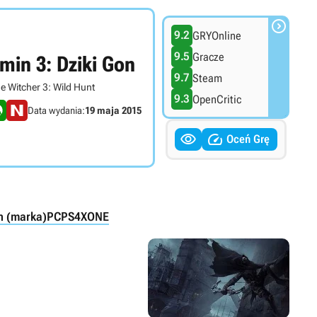

9.2
GRYOnline
9.5
Gracze
min 3: Dziki Gon
9.7
Steam
e Witcher 3: Wild Hunt
9.3
OpenCritic
Data wydania:
19 maja 2015


Oceń Grę
n (marka)
PC
PS4
XONE