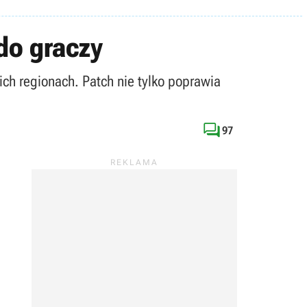
 do graczy
ch regionach. Patch nie tylko poprawia

97