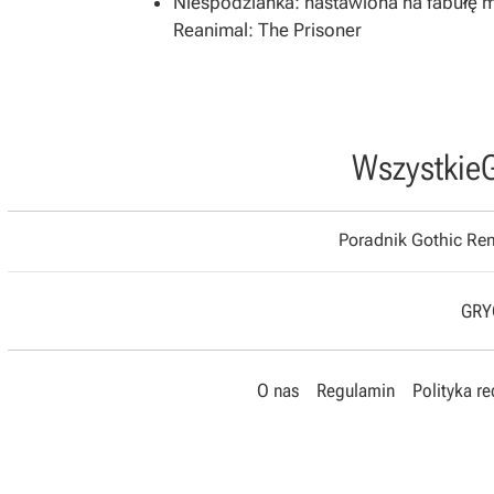
Niespodzianka: nastawiona na fabułę 
Reanimal: The Prisoner
Wszystkie
Poradnik Gothic R
GRYO
O nas
Regulamin
Polityka r