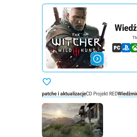
Wiedź
Th


patche i aktualizacje
CD Projekt RED
Wiedźmi