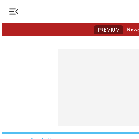

New
PREMIUM