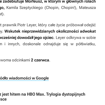
ie zadebiutuje
Morfeusz
, w którym w głównych rolach
go,
Kamila Szeptyckiego (
Chopin, Chopin!
), Mateusza
st
).
 prawnik Piotr Leyer, który całe życie próbował odejść
ny.
Wskutek nieprzewidzianych okoliczności adwokat
 wcześniej dowodził jego ojciec
. Leyer odkrywa w sobie
 i innych, doskonale odnajduje się w półświatku,
 dwoma odcinkami
2 czerwca
.
ródło wiadomości w Google
z jest hitem na HBO Max. Trylogia dystopijnych
lsce