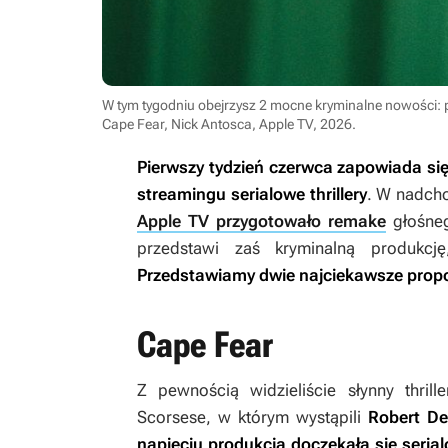
W tym tygodniu obejrzysz 2 mocne kryminalne nowości: 
Cape Fear, Nick Antosca, Apple TV, 2026
.
Pierwszy tydzień czerwca zapowiada się
streamingu serialowe thrillery
. W nadch
Apple TV przygotowało remake
głośn
przedstawi zaś kryminalną produkc
Przedstawiamy dwie najciekawsze prop
Cape Fear
Z pewnością widzieliście słynny thrill
Scorsese, w którym wystąpili
Robert De
napięciu produkcja doczekała się seri