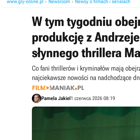
www.gry-online.pl
Newsroom
Newsy o filmach i serialach


W tym tygodniu obej
produkcję z Andrze
słynnego thrillera M
Co fani thrillerów i kryminałów mają obe
najciekawsze nowości na nadchodzące dni
Pamela Jakiel
1 czerwca 2026 08:19