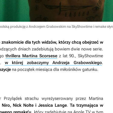
polską produkcję z Andrzejem Grabowskim na SkyShowtime i remake słynn
 znakomicie dla tych widzów, którzy chcą obejrzeć w
odzących dniach zadebiutują bowiem dwie nowe serie.
ego
thrillera Martina Scorsese
z lat 90., SkyShowtime
ję,
w której zobaczymy Andrzeja Grabowskiego
.
ozycje
na początek miesiąca dla miłośników gatunku.
er
Przylądek strachu
wyreżyserowany przez Martina
 Niro, Nick Nolte i Jessica Lange
.
Ta trzymająca w
alowego remake’u
, który zadebiutuje na Apple TV w tym