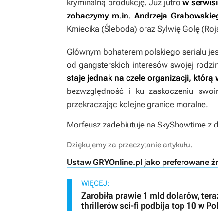
kryminalną produkcję. Już jutro
w
serwis
zobaczymy m.in. Andrzeja Grabowskie
Kmiecika (
Śleboda
) oraz Sylwię Golę (
Roj
Głównym bohaterem polskiego serialu jest
od gangsterskich interesów swojej rodzi
staje jednak na czele organizacji, którą
bezwzględność i ku zaskoczeniu swoim
przekraczając kolejne granice moralne.
Morfeusz
zadebiutuje na SkyShowtime z
Dziękujemy za przeczytanie artykułu.
Ustaw GRYOnline.pl jako preferowane ź
WIĘCEJ:
Zarobiła prawie 1 mld dolarów, tera
thrillerów sci-fi podbija top 10 w Po