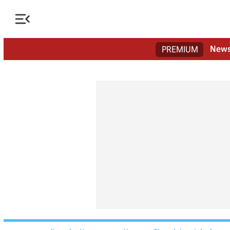

New
PREMIUM