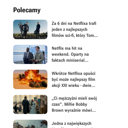
Polecamy
Za 6 dni na Netflixa trafi
jeden z najlepszych
filmów sci-fi, który Tom
Cruise i Emily Blunt
zaprezentowali 3 razy w
Netflix ma hit na
ciągu 24 godzin na całym
weekend. Oparty na
świecie
faktach miniserial
podbija top 10 już 24
godziny po premierze
Wkrótce Netflixa opuści
być może najlepszy film
akcji XXI wieku - dwie
godziny czystej
adrenaliny
„Ci mężczyźni mieli swój
czas”. Millie Bobby
Brown wyraźnie mówi
„nie” spin-offowi z
Henrym Cavillem w roli
Jedna z największych