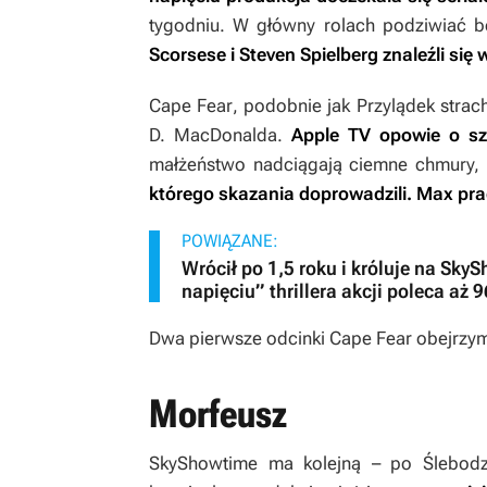
tygodniu. W główny rolach podziwiać 
Scorsese i Steven Spielberg znaleźli si
Cape Fear
, podobnie jak
Przylądek strac
D. MacDonalda.
Apple TV opowie o sz
małżeństwo nadciągają ciemne chmury,
którego skazania doprowadzili. Max pra
POWIĄZANE:
Wrócił po 1,5 roku i króluje na Sk
napięciu” thrillera akcji poleca aż
Dwa pierwsze odcinki
Cape Fear
obejrzy
Morfeusz
SkyShowtime ma kolejną – po
Ślebodz