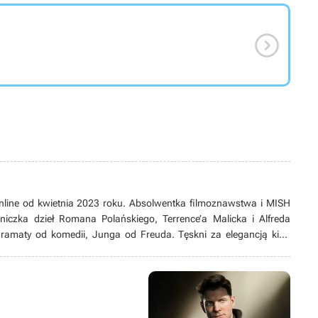

nline od kwietnia 2023 roku. Absolwentka filmoznawstwa i MISH
śniczka dzieł Romana Polańskiego, Terrence’a Malicka i Alfreda
dramaty od komedii, Junga od Freuda. Tęskni za elegancją kina
aru Zachodzącego Słońca. W muzeach tropi obrazy symbolistów, a
jamniki.