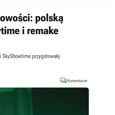
owości: polską
time i remake
V i SkyShowtime przygotowały

Komentarze