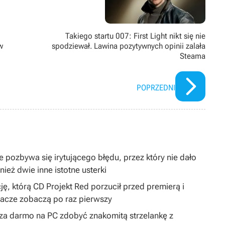
Takiego startu 007: First Light nikt się nie
w
spodziewał. Lawina pozytywnych opinii zalała
Steama
POPRZEDNI
 pozbywa się irytującego błędu, przez który nie dało
ież dwie inne istotne usterki
ję, którą CD Projekt Red porzucił przed premierą i
gracze zobaczą po raz pierwszy
y za darmo na PC zdobyć znakomitą strzelankę z