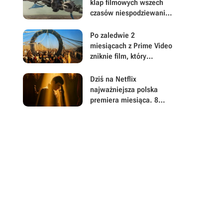
głównej
klap filmowych wszech
czasów niespodziewanie
dostaje drugą szansę -
tym razem wszystko
Po zaledwie 2
będzie inaczej
miesiącach z Prime Video
zniknie film, który
zapoczątkował jedną z
największych serii sci-fi
Dziś na Netflix
składającą się z prawie
najważniejsza polska
400 odcinków
premiera miesiąca. 8
nowych odcinków hitu
podbije platformę