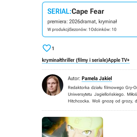
SERIAL:
Cape Fear
premiera: 2026
dramat, kryminał
W produkcji
Sezonów: 1
Odcinków: 10

1
kryminał
thriller (filmy i seriale)
Apple TV+
Autor:
Pamela Jakiel
Redaktorka działu filmowego Gry-O
Uniwersytetu Jagiellońskiego. Miło
Hitchcocka. Woli gnozę od grozy, 
klasycznego i wciąż wraca do Bulw
świat przemierza gravelem. Uwielbia 