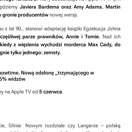
będziemy
Javiera Bardema oraz Amy Adams. Martin
ę w gronie producentów
nowej wersji.
hu
z lat 90., stanowi adaptację książki
Egzekucja
Johna
częśliwej parze prawników, Annie i Tomie.
Nad ich
kiedy z więzienia wychodzi morderca Max Cady, do
gnie tylko jednego: zemsty
.
yShowtime. Nową odsłonę „trzymającego w
 96% widzów
my na Apple TV od
5 czerwca
.
ie, Glinie: Nowym rozdziale
czy
Langerze
– polską