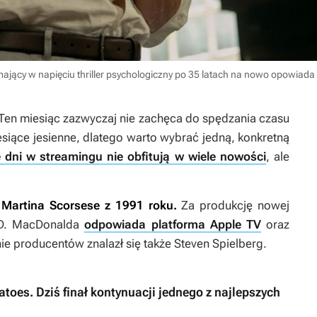
mający w napięciu thriller psychologiczny po 35 latach na nowo opowiada
 Ten miesiąc zazwyczaj nie zachęca do spędzania czasu
siące jesienne, dlatego warto wybrać jedną, konkretną
e dni w streamingu nie obfitują w wiele nowości
, ale
a Martina Scorsese z 1991 roku.
Za produkcję nowej
a D. MacDonalda
odpowiada platforma Apple TV
oraz
e producentów znalazł się także Steven Spielberg.
toes. Dziś finał kontynuacji jednego z najlepszych