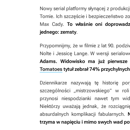
Nowy serial platformy słynącej z produkcj
Tomie. Ich szczęście i bezpieczeństwo z
Max Cady.
To właśnie oni doprowadzi
jednego: zemsty
.
Przypomnijmy, że w filmie z lat 90. podz
Nolte i Jessicę Lange. W wersji serialo
Adams.
Widowisko ma już pierwsze 
Tomatoes
tytuł zebrał 74% przychylnyc
Dziennikarze nazywają tę historię po
szczególności „mistrzowskiego” w ro
przynosi niespodzianki nawet tym wi
Niektórzy uważają jednak, że rozciągnię
absurdalnych komplikacji fabularnych.
trzyma w napięciu i mimo swych wad pot