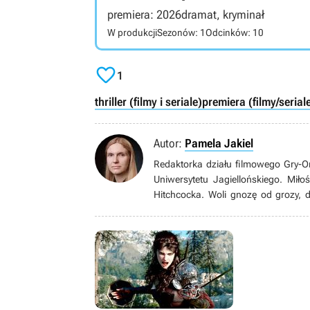
premiera: 2026
dramat, kryminał
W produkcji
Sezonów: 1
Odcinków: 10

1
thriller (filmy i seriale)
premiera (filmy/serial
Autor:
Pamela Jakiel
Redaktorka działu filmowego Gry-O
Uniwersytetu Jagiellońskiego. Miło
Hitchcocka. Woli gnozę od grozy, 
klasycznego i wciąż wraca do Bulw
świat przemierza gravelem. Uwielbia 