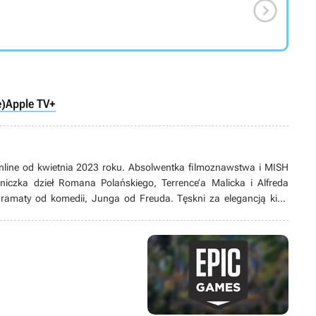

e)
Apple TV+
nline od kwietnia 2023 roku. Absolwentka filmoznawstwa i MISH
śniczka dzieł Romana Polańskiego, Terrence’a Malicka i Alfreda
dramaty od komedii, Junga od Freuda. Tęskni za elegancją kina
aru Zachodzącego Słońca. W muzeach tropi obrazy symbolistów, a
jamniki.