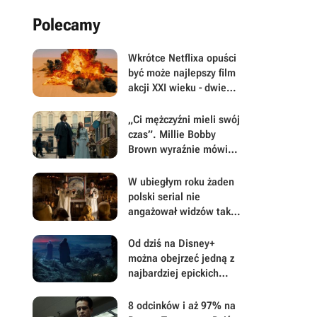
Polecamy
Wkrótce Netflixa opuści
być może najlepszy film
akcji XXI wieku - dwie
godziny czystej
adrenaliny
„Ci mężczyźni mieli swój
czas”. Millie Bobby
Brown wyraźnie mówi
„nie” spin-offowi z
Henrym Cavillem w roli
W ubiegłym roku żaden
głównej
polski serial nie
angażował widzów tak
bardzo, jak ten hit, który
za 3 dni wraca na
Od dziś na Disney+
Netflixa z nowym
można obejrzeć jedną z
sezonem
najbardziej epickich
trylogii w historii filmów
fantasy
8 odcinków i aż 97% na