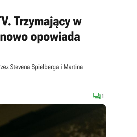
TV. Trzymający w
na nowo opowiada
zez Stevena Spielberga i Martina

1