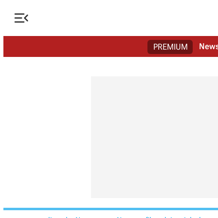

New
PREMIUM