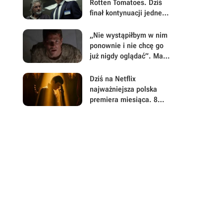
Rotten Tomatoes. Dziś
finał kontynuacji jednego
z najlepszych seriali
kryminalnych Apple TV
„Nie wystąpiłbym w nim
ponownie i nie chcę go
już nigdy oglądać”. Mark
Wahlberg żałował udziału
w tym filmie science
Dziś na Netflix
fiction sprzed 25 lat
najważniejsza polska
premiera miesiąca. 8
nowych odcinków hitu
podbije platformę