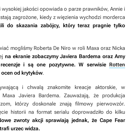
i wysokiej jakości opowiada o parze prawników, Annie i
ostają zagrożone, kiedy z więzienia wychodzi morderca
li do skazania zabójcy, który teraz pragnie tylko
iwiać mogliśmy Roberta De Niro w roli Maxa oraz Nicka
wej
na ekranie zobaczymy Javiera Bardema oraz Amy
recenzje i są one pozytywne. W serwisie
Rotten
h ocen od krytyków
.
rywającą i chwalą znakomite kreacje aktorskie, w
li Maxa Javiera Bardema. Zauważają, że produkcja
dzom, którzy doskonale znają filmowy pierwowzór.
cie historii na format serialu doprowadziło do kilku
Nowe zwroty akcji sprawiają jednak, że
Cape Fear
rafi urzec widza.