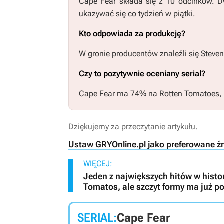
Cape Fear
składa się z 10 odcinków. D
ukazywać się co tydzień w piątki.
Kto odpowiada za produkcję?
W gronie producentów znaleźli się Steven
Czy to pozytywnie oceniany serial?
Cape Fear
ma 74% na Rotten Tomatoes, co
Dziękujemy za przeczytanie artykułu.
Ustaw GRYOnline.pl jako preferowane ź
WIĘCEJ:
Jeden z największych hitów w histor
Tomatos, ale szczyt formy ma już p
SERIAL:
Cape Fear