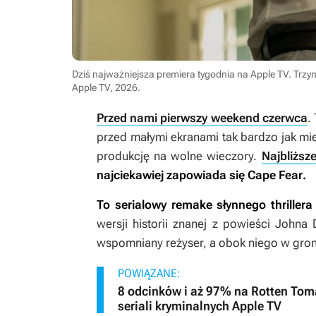
Dziś najważniejsza premiera tygodnia na Apple TV. Trzy
Apple TV, 2026
.
Przed nami pierwszy weekend czerwca
.
przed małymi ekranami tak bardzo jak mie
produkcję na wolne wieczory.
Najbliższ
najciekawiej zapowiada się
Cape Fear
.
To serialowy remake słynnego thriller
wersji historii znanej z powieści John
wspomniany reżyser, a obok niego w groni
POWIĄZANE:
8 odcinków i aż 97% na Rotten Toma
seriali kryminalnych Apple TV