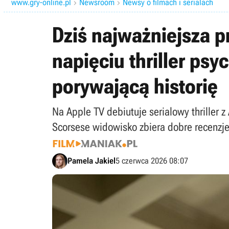
www.gry-online.pl
Newsroom
Newsy o filmach i serialach


Dziś najważniejsza p
napięciu thriller ps
porywającą historię
Na Apple TV debiutuje serialowy thrille
Scorsese widowisko zbiera dobre recenzje,
Pamela Jakiel
5 czerwca 2026 08:07