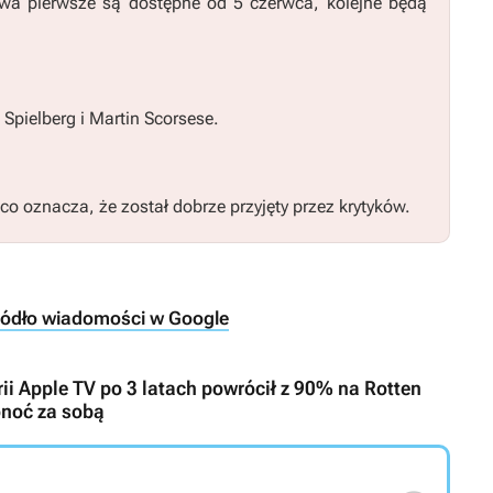
wa pierwsze są dostępne od 5 czerwca, kolejne będą
 Spielberg i Martin Scorsese.
 oznacza, że został dobrze przyjęty przez krytyków.
ródło wiadomości w Google
ii Apple TV po 3 latach powrócił z 90% na Rotten
onoć za sobą