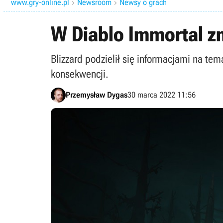
www.gry-online.pl
Newsroom
Newsy o grach


W Diablo Immortal z
Blizzard podzielił się informacjami na te
konsekwencji.
Przemysław Dygas
30 marca 2022 11:56