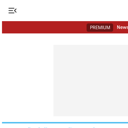

New
PREMIUM