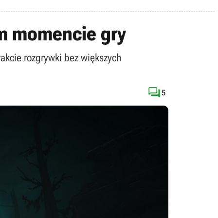
ym momencie gry
rakcie rozgrywki bez większych

5