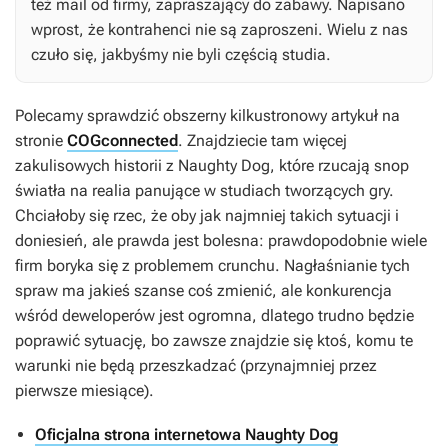
też mail od firmy, zapraszający do zabawy. Napisano
wprost, że kontrahenci nie są zaproszeni. Wielu z nas
czuło się, jakbyśmy nie byli częścią studia.
Polecamy sprawdzić obszerny kilkustronowy artykuł na
stronie
COGconnected
. Znajdziecie tam więcej
zakulisowych historii z Naughty Dog, które rzucają snop
światła na realia panujące w studiach tworzących gry.
Chciałoby się rzec, że oby jak najmniej takich sytuacji i
doniesień, ale prawda jest bolesna: prawdopodobnie wiele
firm boryka się z problemem crunchu. Nagłaśnianie tych
spraw ma jakieś szanse coś zmienić, ale konkurencja
wśród deweloperów jest ogromna, dlatego trudno będzie
poprawić sytuację, bo zawsze znajdzie się ktoś, komu te
warunki nie będą przeszkadzać (przynajmniej przez
pierwsze miesiące).
Oficjalna strona internetowa Naughty Dog