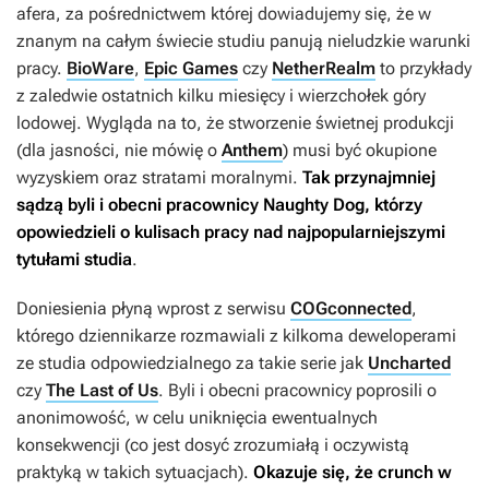
afera, za pośrednictwem której dowiadujemy się, że w
znanym na całym świecie studiu panują nieludzkie warunki
pracy.
BioWare
,
Epic Games
czy
NetherRealm
to przykłady
z zaledwie ostatnich kilku miesięcy i wierzchołek góry
lodowej. Wygląda na to, że stworzenie świetnej produkcji
(dla jasności, nie mówię o
Anthem
) musi być okupione
wyzyskiem oraz stratami moralnymi.
Tak przynajmniej
sądzą byli i obecni pracownicy Naughty Dog, którzy
opowiedzieli o kulisach pracy nad najpopularniejszymi
tytułami studia
.
Doniesienia płyną wprost z serwisu
COGconnected
,
którego dziennikarze rozmawiali z kilkoma deweloperami
ze studia odpowiedzialnego za takie serie jak
Uncharted
czy
The Last of Us
. Byli i obecni pracownicy poprosili o
anonimowość, w celu uniknięcia ewentualnych
konsekwencji (co jest dosyć zrozumiałą i oczywistą
praktyką w takich sytuacjach).
Okazuje się, że crunch w