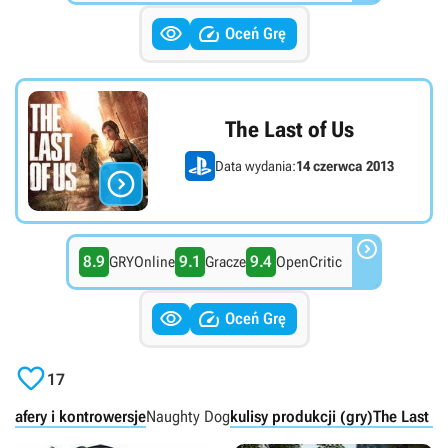


Oceń Grę
The Last of Us
Data wydania:
14 czerwca 2013


8.9
9.1
9.4
GRYOnline
Gracze
OpenCritic


Oceń Grę

17
afery i kontrowersje
Naughty Dog
kulisy produkcji (gry)
The Last o