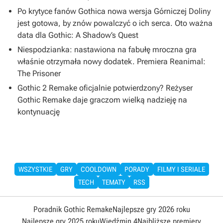
Po krytyce fanów Gothica nowa wersja Górniczej Doliny
jest gotowa, by znów powalczyć o ich serca. Oto ważna
data dla Gothic: A Shadow’s Quest
Niespodzianka: nastawiona na fabułę mroczna gra
właśnie otrzymała nowy dodatek. Premiera Reanimal:
The Prisoner
Gothic 2 Remake oficjalnie potwierdzony? Reżyser
Gothic Remake daje graczom wielką nadzieję na
kontynuację
WSZYSTKIE
GRY
COOLDOWN
PORADY
FILMY I SERIALE
TECH
TEMATY
RSS
Poradnik Gothic Remake
Najlepsze gry 2026 roku
Najlepsze gry 2025 roku
Wiedźmin 4
Najbliższe premiery