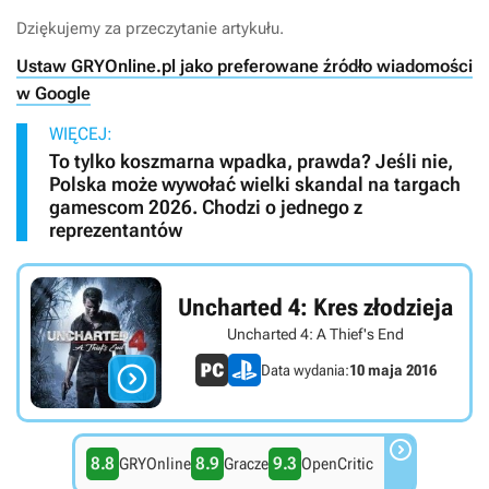
Dziękujemy za przeczytanie artykułu.
Ustaw GRYOnline.pl jako preferowane źródło wiadomości
w Google
WIĘCEJ:
To tylko koszmarna wpadka, prawda? Jeśli nie,
Polska może wywołać wielki skandal na targach
gamescom 2026. Chodzi o jednego z
reprezentantów
Uncharted 4: Kres złodzieja
Uncharted 4: A Thief's End

Data wydania:
10 maja 2016

8.8
8.9
9.3
GRYOnline
Gracze
OpenCritic