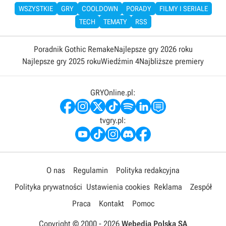
WSZYSTKIE
GRY
COOLDOWN
PORADY
FILMY I SERIALE
TECH
TEMATY
RSS
Poradnik Gothic Remake
Najlepsze gry 2026 roku
Najlepsze gry 2025 roku
Wiedźmin 4
Najbliższe premiery
GRYOnline.pl:
tvgry.pl:
O nas
Regulamin
Polityka redakcyjna
Polityka prywatności
Ustawienia cookies
Reklama
Zespół
Praca
Kontakt
Pomoc
Copyright © 2000 -
2026
Webedia Polska SA