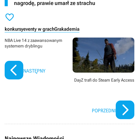
nagrodę, prawie umarł ze strachu

konkursy
eventy w grach
Grakademia
NBA Live 14 z zaawansowanym
systemem dryblingu
NASTĘPNY
DayZ trafi do Steam Early Access
POPRZEDNI
Najnowsze Wiadomości