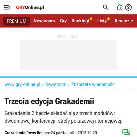




Newsroom
Gry
Rankingi
Listy
Recenzje
PREMIUM
www.gry-online.pl
Newsroom
Pozostałe wiadomości


Trzecia edycja Grakademii
Grakademia 3 będzie składać się z trzech modułów:
dwudniowej konferencji, strefy pokazowej i turniejowej.

Grakademia Press Release
24 października 2013 10:20