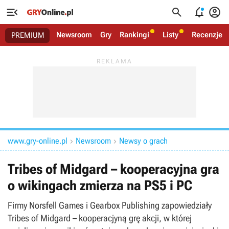




Newsroom
Gry
Rankingi
Listy
Recenzje
PREMIUM
www.gry-online.pl
Newsroom
Newsy o grach


Tribes of Midgard – kooperacyjna gra
o wikingach zmierza na PS5 i PC
Firmy Norsfell Games i Gearbox Publishing zapowiedziały
Tribes of Midgard – kooperacjyną grę akcji, w której