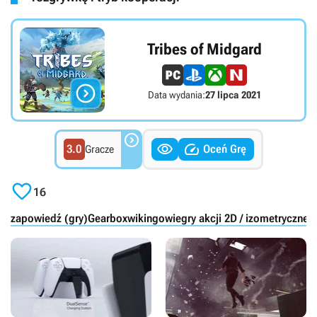
Tribes of Midgard

Data wydania:
27 lipca 2021



3.0
Oceń Grę
Gracze

16
zapowiedź (gry)
Gearbox
wikingowie
gry akcji 2D / izometryczne 