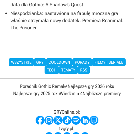
data dla Gothic: A Shadow’s Quest
Niespodzianka: nastawiona na fabułę mroczna gra
właśnie otrzymała nowy dodatek. Premiera Reanimal:
The Prisoner
WSZYSTKIE
GRY
COOLDOWN
PORADY
FILMY I SERIALE
TECH
TEMATY
RSS
Poradnik Gothic Remake
Najlepsze gry 2026 roku
Najlepsze gry 2025 roku
Wiedźmin 4
Najbliższe premiery
GRYOnline.pl:
tvgry.pl: