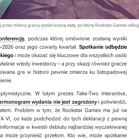
 przez miliony graczy podał ważną datę, po której Rockstar Games odkry
onferencję
, podczas której omówione zostaną wyniki
5–2026 oraz jego czwarty kwartał.
Spotkanie odbędzie
skiego
i może okazać się kluczowe dla wszystkich osób
właśnie wtedy inwestorzy – a przy okazji również gracze
kiwana gra w historii pewnie zmierza ku listopadowej
ienie.
tymistyczne. W lutym prezes Take-Two Interactive,
armonogram wydania nie jest zagrożony
i potwierdzi,
 latem. Problem w tym, że Rockstar Games ma już na
A VI
, co każe podchodzić do tych deklaracji z pewną
 informacje w kwestii debiutu najbardziej wyczekiwanej
ja może przynieść przełom. Kto wie, może spotkanie