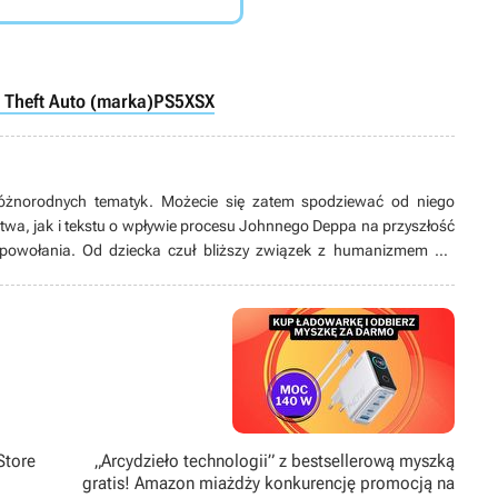
 Theft Auto (marka)
PS5
XSX
óżnorodnych tematyk. Możecie się zatem spodziewać od niego
twa, jak i tekstu o wpływie procesu Johnnego Deppa na przyszłość
 powołania. Od dziecka czuł bliższy związek z humanizmem niż
nauki przyszedł czas stagnacji, wolał nazywać to „szukaniem
 zawalczyć o lepszą przyszłość, co zaprowadziło go do miejsca, w
Store
„Arcydzieło technologii” z bestsellerową myszką
gratis! Amazon miażdży konkurencję promocją na