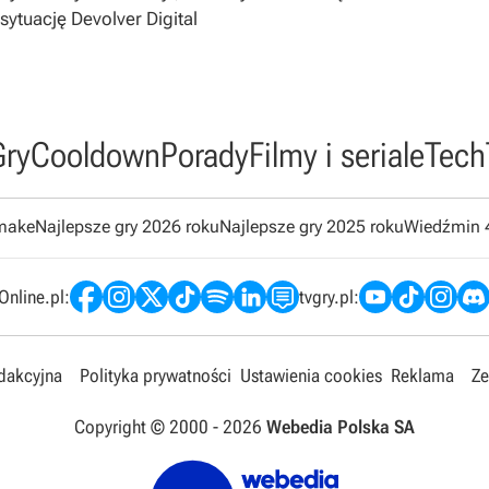
sytuację Devolver Digital
Gry
Cooldown
Porady
Filmy i seriale
Tech
emake
Najlepsze gry 2026 roku
Najlepsze gry 2025 roku
Wiedźmin 
nline.pl:
tvgry.pl:
edakcyjna
Polityka prywatności
Ustawienia cookies
Reklama
Ze
Copyright © 2000 -
2026
Webedia Polska SA