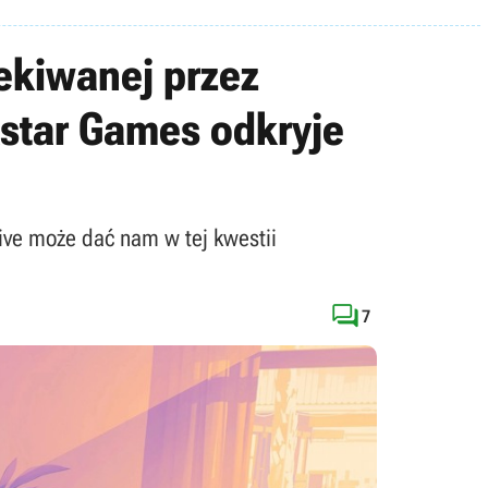
ekiwanej przez
kstar Games odkryje
ive może dać nam w tej kwestii

7