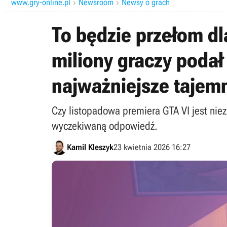
www.gry-online.pl
Newsroom
Newsy o grach


To będzie przełom d
miliony graczy podał
najważniejsze tajem
Czy listopadowa premiera GTA VI jest nie
wyczekiwaną odpowiedź.
Kamil Kleszyk
23 kwietnia 2026 16:27