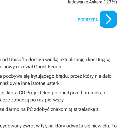
ładowarkę Ankera (-23%)
POPRZEDNI
 od Ubisoftu dostała wielką aktualizację i kosztującą
ć nowy rozdział Ghost Recon
 pozbywa się irytującego błędu, przez który nie dało
ież dwie inne istotne usterki
ję, którą CD Projekt Red porzucił przed premierą i
gracze zobaczą po raz pierwszy
y za darmo na PC zdobyć znakomitą strzelankę z
dowany zwrot w tył, na który odważa się niewielu. To