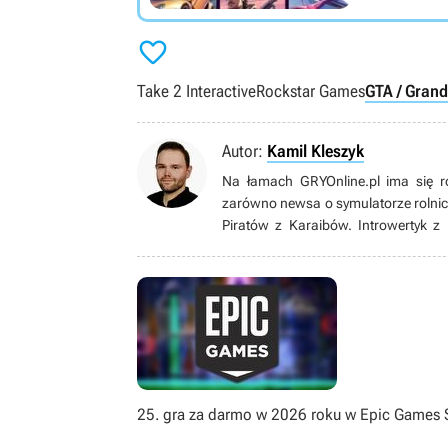

Take 2 Interactive
Rockstar Games
GTA / Grand
Autor:
Kamil Kleszyk
Na łamach GRYOnline.pl ima się r
zarówno newsa o symulatorze rolnic
Piratów z Karaibów. Introwertyk z
naukami ścisłymi. Gdy po latach 
życiowego celu”. W końcu postanowił
którym jest dzisiaj.
25. gra za darmo w 2026 roku w Epic Games 