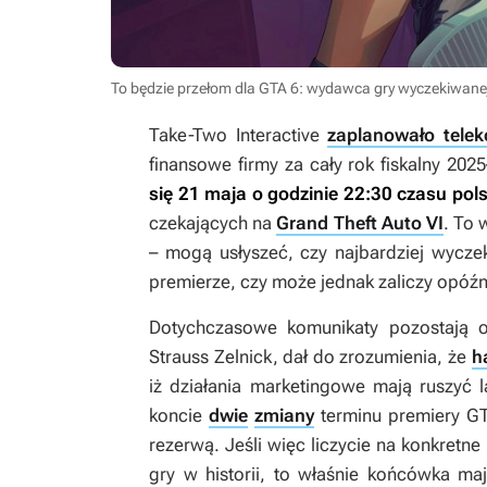
To będzie przełom dla GTA 6: wydawca gry wyczekiwanej
Take-Two Interactive
zaplanowało telek
finansowe firmy za cały rok fiskalny 202
się 21 maja o godzinie 22:30 czasu pol
czekających na
Grand Theft Auto VI
. To 
– mogą usłyszeć, czy najbardziej wycze
premierze, czy może jednak zaliczy opóźn
Dotychczasowe komunikaty pozostają op
Strauss Zelnick, dał do zrozumienia, że
h
iż działania marketingowe mają ruszyć
koncie
dwie
zmiany
terminu premiery
GT
rezerwą. Jeśli więc liczycie na konkretne
gry w historii, to właśnie końcówka ma