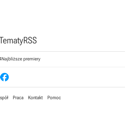
Tematy
RSS
4
Najbliższe premiery
spół
Praca
Kontakt
Pomoc