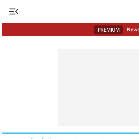

New
PREMIUM