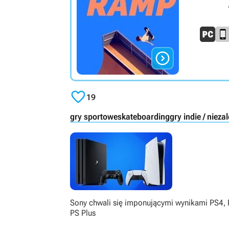


19
gry sportowe
skateboarding
gry indie / nieza
Sony chwali się imponującymi wynikami PS4, 
PS Plus