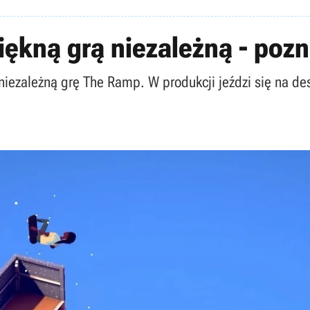
iękną grą niezależną - poz
iezależną grę The Ramp. W produkcji jeździ się na de