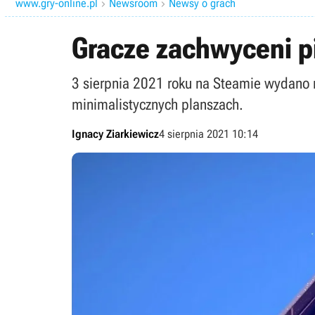
www.gry-online.pl
Newsroom
Newsy o grach


Gracze zachwyceni p
3 sierpnia 2021 roku na Steamie wydano n
minimalistycznych planszach.
Ignacy Ziarkiewicz
4 sierpnia 2021 10:14