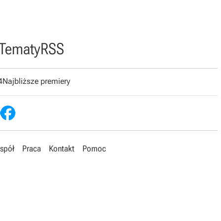
Tematy
RSS
4
Najbliższe premiery
spół
Praca
Kontakt
Pomoc