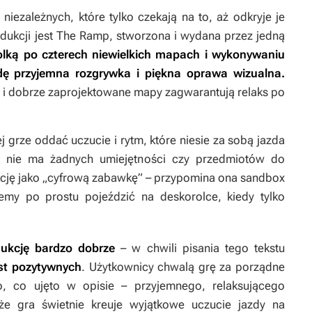
iezależnych, które tylko czekają na to, aż odkryje je
dukcji jest
The Ramp
, stworzona i wydana przez jedną
olką po czterech niewielkich mapach i wykonywaniu
ę przyjemna rozgrywka i piękna oprawa wizualna.
a i dobrze zaprojektowane mapy zagwarantują relaks po
 grze oddać uczucie i rytm, które niesie za sobą jazda
e nie ma żadnych umiejętności czy przedmiotów do
cję jako „cyfrową zabawkę” – przypomina ona sandbox
y po prostu pojeździć na deskorolce, kiedy tylko
dukcję bardzo dobrze
– w chwili pisania tego tekstu
est pozytywnych
. Użytkownicy chwalą grę za porządne
o, co ujęto w opisie – przyjemnego, relaksującego
 że gra świetnie kreuje wyjątkowe uczucie jazdy na