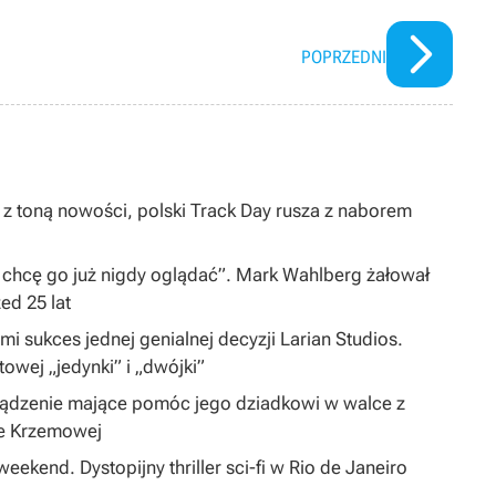
POPRZEDNI
 z toną nowości, polski Track Day rusza z naborem
 chcę go już nigdy oglądać”. Mark Wahlberg żałował
zed 25 lat
i sukces jednej genialnej decyzji Larian Studios.
ltowej „jedynki” i „dwójki”
ządzenie mające pomóc jego dziadkowi w walce z
ie Krzemowej
eekend. Dystopijny thriller sci-fi w Rio de Janeiro