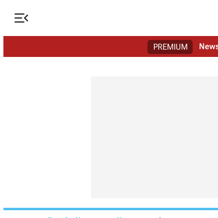

New
PREMIUM