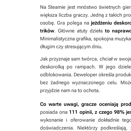
Na Steamie jest mnóstwo świetnych gier n
większa liczba graczy. Jedną z takich pro
osobę. Gra polega na
jeżdżeniu deskor
trików
. Główne atuty dzieła
to naprawd
Minimalistyczna grafika, spokojna muzyk
długim czy stresującym dniu.
Jak przyznaje sam twórca, chciał w swojej
deskorolką po rampach. W jego dziel
odblokowania. Deweloper określa produk
bez żadnego wyznaczonego celu. Możem
przyjdzie nam na to ochota.
Co warte uwagi, gracze oceniają pro
posiada ona
111 opinii, z czego 98% j
wykonanie i oferowanie dokładnie teg
doświadczenia. Niektórzy podkreślają,