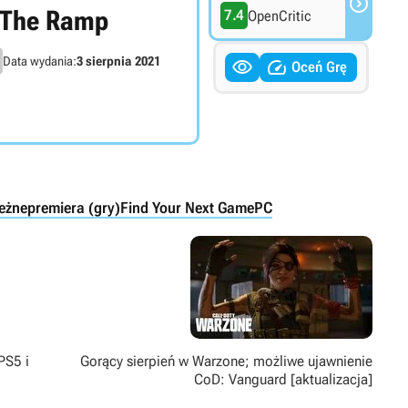

The Ramp
7.4
OpenCritic
Data wydania:
3 sierpnia 2021


Oceń Grę
leżne
premiera (gry)
Find Your Next Game
PC
PS5 i
Gorący sierpień w Warzone; możliwe ujawnienie
CoD: Vanguard [aktualizacja]