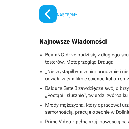
NASTĘPNY
Najnowsze Wiadomości
BeamNG.drive budzi się z długiego snu
testerów. Motoprzegląd Drauga
„Nie wystąpiłbym w nim ponownie i nie
udziału w tym filmie science fiction spr
Baldur’s Gate 3 zawdzięcza swój olbrzym
„Postąpili słusznie”, twierdzi twórca ku
Młody mężczyzna, który opracował ur
samotnością, pracuje obecnie w Dolin
Prime Video z pełną akcji nowością na w