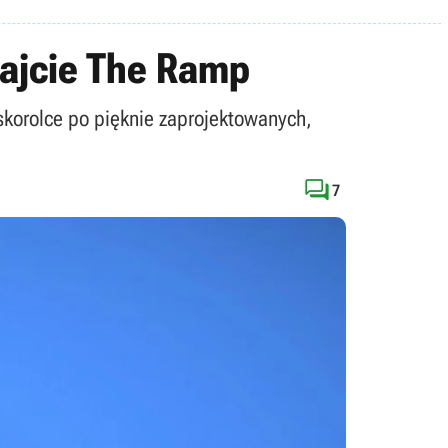
najcie The Ramp
skorolce po pięknie zaprojektowanych,

7