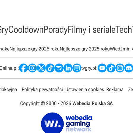
Gry
Cooldown
Porady
Filmy i seriale
Tech
emake
Najlepsze gry 2026 roku
Najlepsze gry 2025 roku
Wiedźmin 
nline.pl:
tvgry.pl:
edakcyjna
Polityka prywatności
Ustawienia cookies
Reklama
Ze
Copyright © 2000 -
2026
Webedia Polska SA