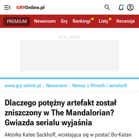




Newsroom
Gry
Rankingi
Listy
Recenzje
PREMIUM
www.gry-online.pl
Newsroom
Newsy o filmach i serialach


Dlaczego potężny artefakt został
zniszczony w The Mandalorian?
Gwiazda serialu wyjaśnia
Aktorka Katee Sackhoff, wcielająca się w postać Bo-Katan