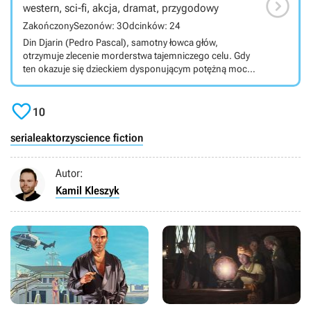

western, sci-fi, akcja, dramat, przygodowy
Zakończony
Sezonów: 3
Odcinków: 24
Din Djarin (Pedro Pascal), samotny łowca głów,
otrzymuje zlecenie morderstwa tajemniczego celu. Gdy
ten okazuje się dzieckiem dysponującym potężną mocą,
płatny morderca postanawia go chronić. Hitowy serial
oryginalny Disneya osadzony został w uniwersum

Gwiezdnych wojen oraz w konwencji kosmicznego
10
westernu.
seriale
aktorzy
science fiction
Autor:
Kamil Kleszyk