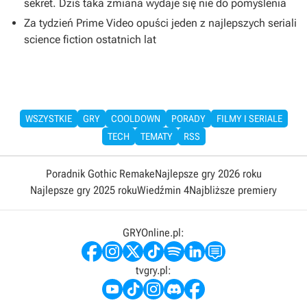
sekret. Dziś taka zmiana wydaje się nie do pomyślenia
Za tydzień Prime Video opuści jeden z najlepszych seriali
science fiction ostatnich lat
WSZYSTKIE
GRY
COOLDOWN
PORADY
FILMY I SERIALE
TECH
TEMATY
RSS
Poradnik Gothic Remake
Najlepsze gry 2026 roku
Najlepsze gry 2025 roku
Wiedźmin 4
Najbliższe premiery
GRYOnline.pl:
tvgry.pl: