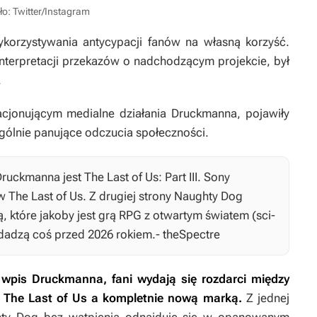
ło: Twitter/Instagram
korzystywania antycypacji fanów na własną korzyść.
nterpretacji przekazów o nadchodzącym projekcie, był
.
lacjonującym medialne działania Druckmanna, pojawiły
gólnie panujące odczucia społeczności.
 Druckmanna jest
The Last of Us: Part III
. Sony
 w
The Last of Us
. Z drugiej strony Naughty Dog
 które jakoby jest grą RPG z otwartym światem (sci-
ydadzą coś przed 2026 rokiem.- theSpectre
 wpis Druckmanna, fani wydają się rozdarci między
o
The Last of Us
a kompletnie nową marką.
Z jednej