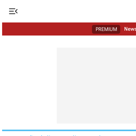

New
PREMIUM