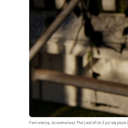
Fani wierzą, że scenariusz The Last of Us 3 już się pisze