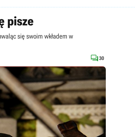
ę pisze
chwaląc się swoim wkładem w

30