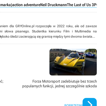
 (marka)
action adventure
Neil Druckmann
The Last of Us 3
PC
PS5
iem dla GRYOnline.pl rozpoczęła w 2022 roku, ale od zawsze
mi słowa pisanego. Studentka kierunku Film i Multimedia na
głęboko śledzi zacierającą się granicę między tymi dwoma światami.
st formy nad treścią. W przypadku mediów częściej niż rzadziej
e wybrać między filmami dokumentalnymi i horrorami a cozy grami,
zęściej niż przy tytułach AAA znajdziecie ją przy oldskulowych
 czas poświęca swojej miłości do mody i szeroko pojętej sztuki.
element gry, a najlepsze historie to te, które czerpią z życia
eć;
Forza Motorsport zadebiutuje bez trzech
popularnych funkcji, jednej szczególnie szkoda
POPRZEDNI