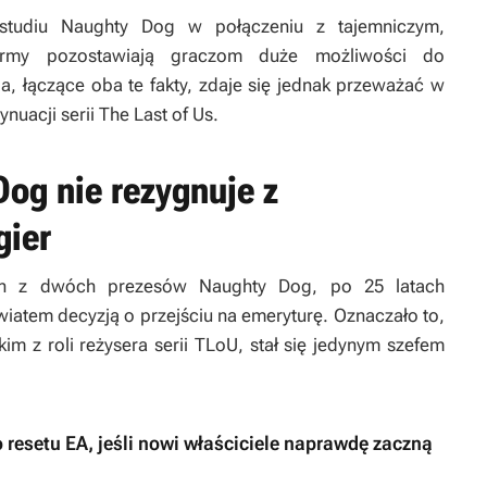
tudiu Naughty Dog w połączeniu z tajemniczym,
 firmy pozostawiają graczom duże możliwości do
a, łączące oba te fakty, zdaje się jednak przeważać w
nuacji serii
The Last of Us
.
og nie rezygnuje z
gier
en z dwóch prezesów Naughty Dog, po 25 latach
światem decyzją o przejściu na emeryturę. Oznaczało to,
im z roli reżysera serii
TLoU,
stał się jedynym szefem
 resetu EA, jeśli nowi właściciele naprawdę zaczną