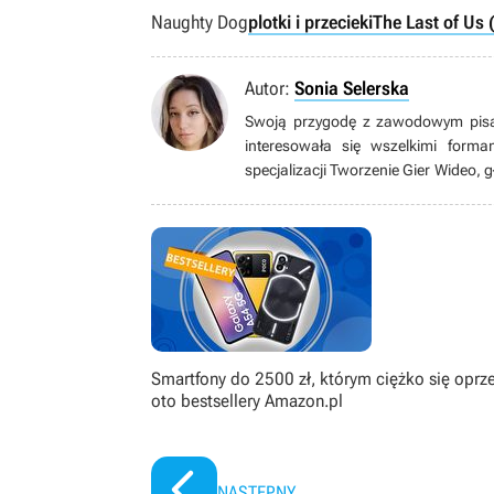
Naughty Dog
plotki i przecieki
The Last of Us
Autor:
Sonia Selerska
Swoją przygodę z zawodowym pisan
interesowała się wszelkimi forma
specjalizacji Tworzenie Gier Wideo, 
Czasami wstydliwie docenia przero
wchodzi w skrajności; nigdy nie moż
symulatorami życia i animacjami. C
konsolach i perełkach indie. Wolny
Uważa, że fabuła to najważniejszy 
codziennego.
Smartfony do 2500 zł, którym ciężko się oprz
oto bestsellery Amazon.pl
NASTĘPNY