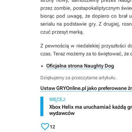
strony nowy, samodzielny prezes Naug
przez zombie, postapokaliptycznym świe
biorąc pod uwagę, że dopiero co brał ud
serialu na podstawie gry. Z drugiej, ros
czuć przesyt marką.
Z pewnością w niedalekiej przyszłości d
czas. Teraz możemy za to świętować, że o
Oficjalna strona Naughty Dog
Dziękujemy za przeczytanie artykułu.
Ustaw GRYOnline.pl jako preferowane ź
WIĘCEJ:
Xbox Helix ma uruchamiać każdą grę 
wydawców

12