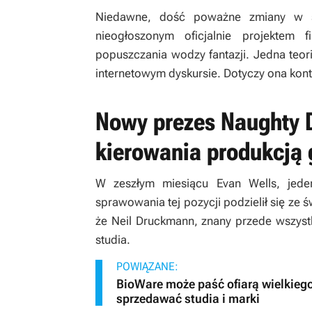
Niedawne, dość poważne zmiany w s
nieogłoszonym oficjalnie projektem
popuszczania wodzy fantazji. Jedna teori
internetowym dyskursie. Dotyczy ona konty
Nowy prezes Naughty D
kierowania produkcją 
W zeszłym miesiącu Evan Wells, jed
sprawowania tej pozycji podzielił się ze 
że Neil Druckmann, znany przede wszystk
studia.
POWIĄZANE:
BioWare może paść ofiarą wielkiego
sprzedawać studia i marki