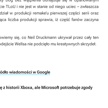
hty Dog bez wątpienia odnajduje się w opanowanym
cie
TLoU
i nie jest w stanie od niego uciec – zwłaszcza
ział w produkcji remake’u pierwszej części serii oraz
nąca liczba produkcji sprawia, iż część fanów zaczyna
owiemy się, co Neil Druckmann ukrywał przez cały ten
dejście Wellsa nie podcięło mu kreatywnych skrzydeł.
ródło wiadomości w Google
z historii Xboxa, ale Microsoft potrzebuje zgody