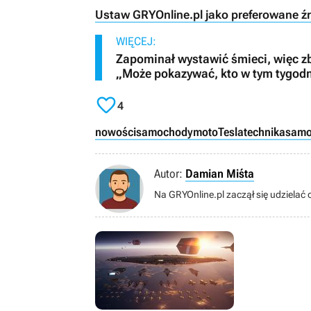
Ustaw GRYOnline.pl jako preferowane ź
WIĘCEJ:
Zapominał wystawić śmieci, więc zbu
„Może pokazywać, kto w tym tygodni

4
nowości
samochody
moto
Tesla
technika
samo
Autor:
Damian Miśta
Na GRYOnline.pl zaczął się udzielać 