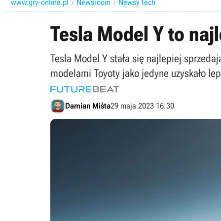
www.gry-online.pl
Newsroom
Newsy tech


Tesla Model Y to naj
Tesla Model Y stała się najlepiej sprze
modelami Toyoty jako jedyne uzyskało le
Damian Miśta
29 maja 2023 16:30