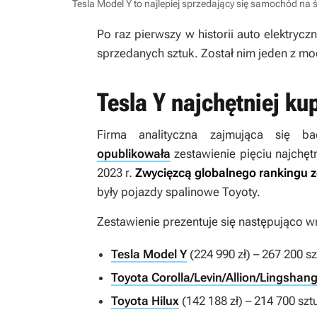
Tesla Model Y to najlepiej sprzedający się samochód na 
Po raz pierwszy w historii auto elektry
sprzedanych sztuk. Został nim jeden z mod
Tesla Y najchętniej k
Firma analityczna zajmująca się 
opublikowała
zestawienie pięciu najchę
2023 r.
Zwycięzcą globalnego rankingu 
były pojazdy spalinowe Toyoty.
Zestawienie prezentuje się następująco wr
Tesla Model Y
(224 990 zł) – 267 200 sz
Toyota Corolla/Levin/Allion/Lingshan
Toyota Hilux
(142 188 zł) – 214 700 szt