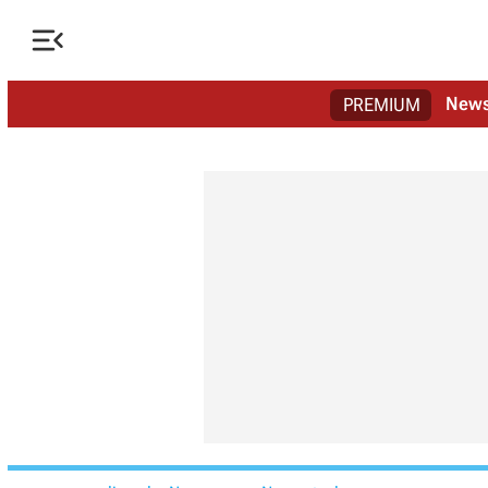

New
PREMIUM