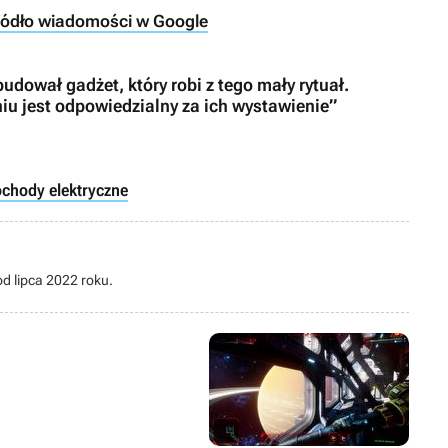
ródło wiadomości w Google
dował gadżet, który robi z tego mały rytuał.
u jest odpowiedzialny za ich wystawienie”
chody elektryczne
od lipca 2022 roku.