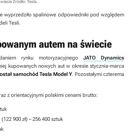
świecie
Źródło: Tesla.
.
czne wyprzedziło spalinowe odpowiedniki pod względem
eli Tesli.
upowanym autem na świecie
badaniem rynku motoryzacyjnego
JATO Dynamics
tniej kupowanych nowych aut w okresie stycznia-marca
został samochód Tesla Model Y
. Pozostałymi czterema
az z orientacyjnymi polskimi cenami brutto:
tuk
g
(122 900 zł) – 256 400 sztuk
uk