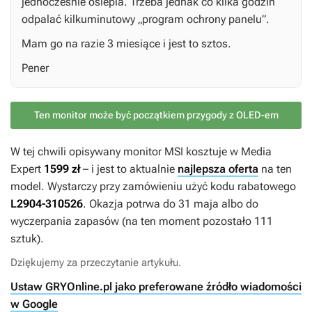
jednocześnie oślepia. Trzeba jednak co kilka godzin
odpalać kilkuminutowy „program ochrony panelu”.
Mam go na razie 3 miesiące i jest to sztos.
Pener
Ten monitor może być początkiem przygody z OLED-em
W tej chwili opisywany monitor MSI kosztuje w Media
Expert
1599 zł
– i jest to aktualnie
najlepsza oferta
na ten
model. Wystarczy przy zamówieniu użyć kodu rabatowego
L2904-310526
. Okazja potrwa do 31 maja albo do
wyczerpania zapasów (na ten moment pozostało 111
sztuk).
Dziękujemy za przeczytanie artykułu.
Ustaw GRYOnline.pl jako preferowane źródło wiadomości
w Google