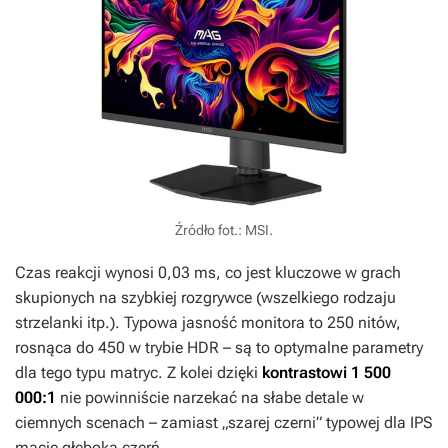
Źródło fot.: MSI.
Czas reakcji wynosi 0,03 ms, co jest kluczowe w grach
skupionych na szybkiej rozgrywce (wszelkiego rodzaju
strzelanki itp.). Typowa jasność monitora to 250 nitów,
rosnąca do 450 w trybie HDR – są to optymalne parametry
dla tego typu matryc. Z kolei dzięki
kontrastowi 1 500
000:1
nie powinniście narzekać na słabe detale w
ciemnych scenach – zamiast „szarej czerni” typowej dla IPS
macie głęboką czerń.