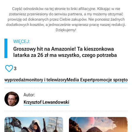
Część odnośników na tej stronie to linki afiliacyjne. Klikając w nie
zostaniesz przeniesiony do serwisu partnera, a my możemy otrzymać
prowizję od dokonanych przez Ciebie zakupów. Nie ponosisz żadnych
dodatkowych kosztów, a jednocześnie wspierasz pracę naszej redakcji.
Dziękujemy!
WIĘCEJ:
Groszowy hit na Amazonie! Ta kieszonkowa
latarka za 26 zł ma wszystko, czego potrzeba

3
wyprzedaż
monitory i telewizory
Media Expert
promocje sprzętow
Autor:
Krzysztof Lewandowski