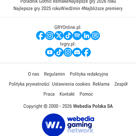
Poradnik Gothic Remake
Najlepsze gry 2026 roku
Najlepsze gry 2025 roku
Wiedźmin 4
Najbliższe premiery
GRYOnline.pl:
tvgry.pl:
O nas
Regulamin
Polityka redakcyjna
Polityka prywatności
Ustawienia cookies
Reklama
Zespół
Praca
Kontakt
Pomoc
Copyright © 2000 -
2026
Webedia Polska SA