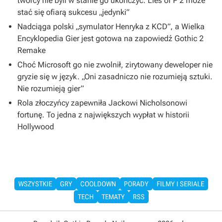
twórcy nie byli w stanie go ukończyć. Lies of P 2 może
stać się ofiarą sukcesu „jedynki”
Nadciąga polski „symulator Henryka z KCD”, a Wielka
Encyklopedia Gier jest gotowa na zapowiedź Gothic 2
Remake
Choć Microsoft go nie zwolnił, zirytowany deweloper nie
gryzie się w język. „Oni zasadniczo nie rozumieją sztuki.
Nie rozumieją gier”
Rola złoczyńcy zapewniła Jackowi Nicholsonowi
fortunę. To jedna z największych wypłat w historii
Hollywood
WSZYSTKIE
GRY
COOLDOWN
PORADY
FILMY I SERIALE
TECH
TEMATY
RSS