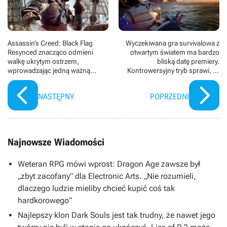
Assassin’s Creed: Black Flag
Wyczekiwana gra survivalowa z
Resynced znacząco odmieni
otwartym światem ma bardzo
walkę ukrytym ostrzem,
bliską datę premiery.
wprowadzając jedną ważną
Kontrowersyjny tryb sprawi, że
zmianę. Dzięki temu starcia mają
Subnautica 2 będzie
być bardziej spektakularne
niesamowicie przerażająca
NASTĘPNY
POPRZEDNI
Najnowsze Wiadomości
Weteran RPG mówi wprost: Dragon Age zawsze był
„zbyt zacofany” dla Electronic Arts. „Nie rozumieli,
dlaczego ludzie mieliby chcieć kupić coś tak
hardkorowego”
Najlepszy klon Dark Souls jest tak trudny, że nawet jego