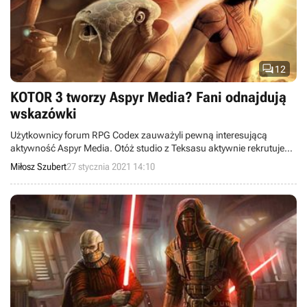

12
KOTOR 3 tworzy Aspyr Media? Fani odnajdują
wskazówki
Użytkownicy forum RPG Codex zauważyli pewną interesującą
aktywność Aspyr Media. Otóż studio z Teksasu aktywnie rekrutuje
nowe osoby do prac nad dużą grą RPG. W połączeniu z faktem, że
Miłosz Szubert
27 stycznia 2021 14:10
zatrudnia ono sporo weteranów BioWare, pojawiły się spekulacje, że
to właśnie ta ekipa jest odpowiedzialna za tworzenie Star Wars:
Knights of the Old Republic 3 (bądź remake'u którejś z poprzednich
odsłon).