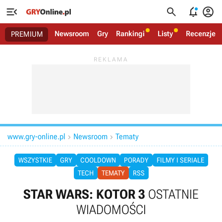




Newsroom
Gry
Rankingi
Listy
Recenzje
PREMIUM
www.gry-online.pl
Newsroom
Tematy


WSZYSTKIE
GRY
COOLDOWN
PORADY
FILMY I SERIALE
TECH
TEMATY
RSS
STAR WARS: KOTOR 3
OSTATNIE
WIADOMOŚCI