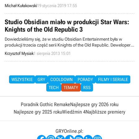
Old Republic. Studio nie miało jednak szczęścia, bowiem projekt był
Michał Kułakowski
19 stycznia 2019 17:55
raz za razem odrzucany przez wydawcę. Dowiedzieliśmy się także
więcej o problemach, jakie Electronic Arts ma z produkcją gier ze
Star Wars w tytule.
Studio Obsidian miało w produkcji Star Wars:
Knights of the Old Republic 3
Dowiedzieliśmy się, że w studiu Obsidian Entertainment była w
produkcji trzecia część serii Knights of the Old Republic. Deweloper
podzielił się kilkoma koncepcjami, które miały zostać zrealizowane w
Krzysztof Mysiak
1 sierpnia 2013 15:01
grze.
WSZYSTKIE
GRY
COOLDOWN
PORADY
FILMY I SERIALE
TECH
TEMATY
RSS
Poradnik Gothic Remake
Najlepsze gry 2026 roku
Najlepsze gry 2025 roku
Wiedźmin 4
Najbliższe premiery
GRYOnline.pl: