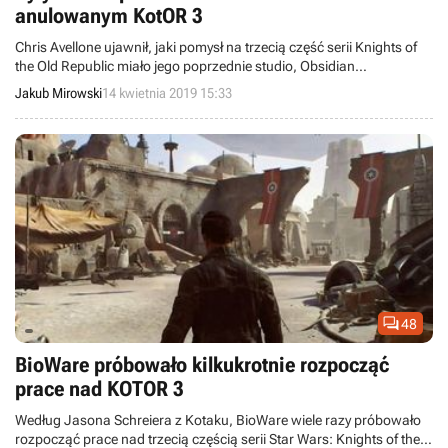
anulowanym KotOR 3
Chris Avellone ujawnił, jaki pomysł na trzecią część serii Knights of
the Old Republic miało jego poprzednie studio, Obsidian
Entertainment. Graczy ominął m.in. pościg za Darthem Revanem i
Jakub Mirowski
14 kwietnia 2019 15:33
bitwy z pradawnymi lordami Sithów.

48
BioWare próbowało kilkukrotnie rozpocząć
prace nad KOTOR 3
Według Jasona Schreiera z Kotaku, BioWare wiele razy próbowało
rozpocząć prace nad trzecią częścią serii Star Wars: Knights of the