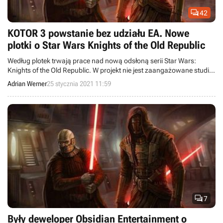

42
KOTOR 3 powstanie bez udziału EA. Nowe
plotki o Star Wars Knights of the Old Republic
Według plotek trwają prace nad nową odsłoną serii Star Wars:
Knights of the Old Republic. W projekt nie jest zaangażowane studio
BioWare ani firma Electronic Arts.
Adrian Werner
25 stycznia 2021 11:59

7
Były deweloper Obsidian Entertainment o