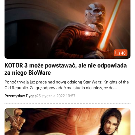

40
KOTOR 3 może powstawać, ale nie odpowiada
za niego BioWare
Ponoć trwają już prace nad nową odsłoną Star Wars: Knights of the
Old Republic. Za grę odpowiadać ma studio nienależące do
Electronic Arts.
Przemysław Dygas
25 stycznia 2022 10:57