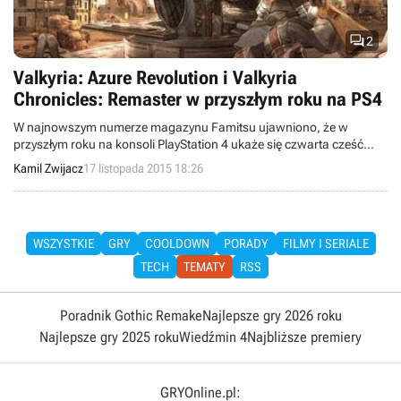

2
Valkyria: Azure Revolution i Valkyria
Chronicles: Remaster w przyszłym roku na PS4
W najnowszym numerze magazynu Famitsu ujawniono, że w
przyszłym roku na konsoli PlayStation 4 ukaże się czwarta cześć
serii Valkyria Chronicles, zatytułowana Valkyria: Azure Revolution.
Kamil Zwijacz
17 listopada 2015 18:26
Ponadto na rynku zadebiutuje też Valkyria Chronicles: Remaster.
WSZYSTKIE
GRY
COOLDOWN
PORADY
FILMY I SERIALE
TECH
TEMATY
RSS
Poradnik Gothic Remake
Najlepsze gry 2026 roku
Najlepsze gry 2025 roku
Wiedźmin 4
Najbliższe premiery
GRYOnline.pl: