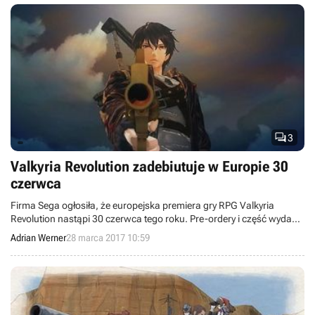

3
Valkyria Revolution zadebiutuje w Europie 30
czerwca
Firma Sega ogłosiła, że europejska premiera gry RPG Valkyria
Revolution nastąpi 30 czerwca tego roku. Pre-ordery i część wydań
premierowych zawierać będą płytę z soundtrackiem.
Adrian Werner
28 marca 2017 10:59