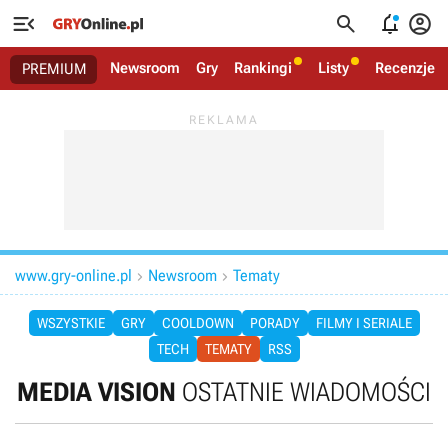




Newsroom
Gry
Rankingi
Listy
Recenzje
PREMIUM
www.gry-online.pl
Newsroom
Tematy


WSZYSTKIE
GRY
COOLDOWN
PORADY
FILMY I SERIALE
TECH
TEMATY
RSS
MEDIA VISION
OSTATNIE WIADOMOŚCI