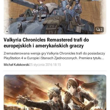

2
Valkyria Chronicles Remastered trafi do
europejskich i amerykańskich graczy
Zremasterowana wersja gry Valkyria Chronicles trafi do posiadaczy
PlayStation 4 w Europie i Stanach Zjednoczonych. Premiera tytułu
została wyznaczona na wiosnę tego roku.
Michał Kułakowski
25 stycznia 2016 18:15