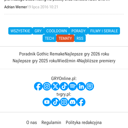
PlayStation 4. Na te dwie ostatnie platformy zmierzają również gry
Adrian Werner
19 lipca 2016 10:21
Dead Rising 2 oraz Dead Rising 2: Off the Record.
WSZYSTKIE
GRY
COOLDOWN
PORADY
FILMY I SERIALE
TECH
TEMATY
RSS
Poradnik Gothic Remake
Najlepsze gry 2026 roku
Najlepsze gry 2025 roku
Wiedźmin 4
Najbliższe premiery
GRYOnline.pl:
tvgry.pl:
O nas
Regulamin
Polityka redakcyjna