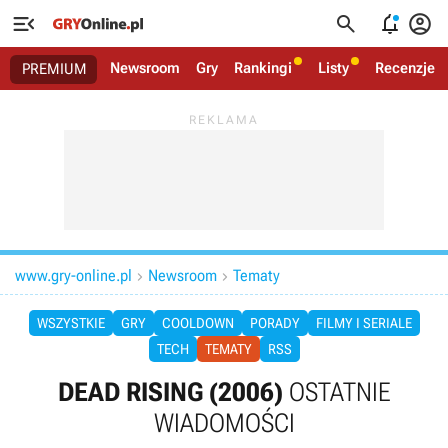




Newsroom
Gry
Rankingi
Listy
Recenzje
PREMIUM
www.gry-online.pl
Newsroom
Tematy


WSZYSTKIE
GRY
COOLDOWN
PORADY
FILMY I SERIALE
TECH
TEMATY
RSS
DEAD RISING (2006)
OSTATNIE
WIADOMOŚCI