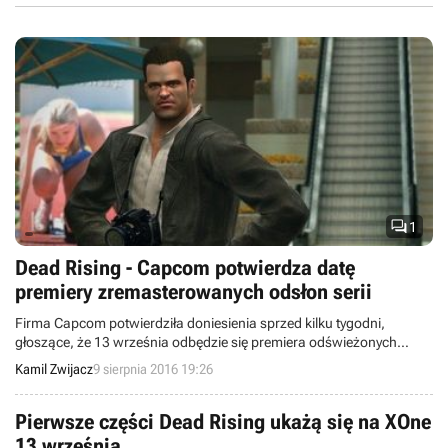

1
Dead Rising - Capcom potwierdza datę
premiery zremasterowanych odsłon serii
Firma Capcom potwierdziła doniesienia sprzed kilku tygodni,
głoszące, że 13 września odbędzie się premiera odświeżonych
wersji Dead Rising, Dead Rising 2 oraz Dead Rising 2: Off the
Kamil Zwijacz
9 sierpnia 2016 19:26
Record.
Pierwsze części Dead Rising ukażą się na XOne
13 września