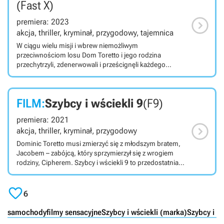
(Fast X)

premiera: 2023
akcja, thriller, kryminał, przygodowy, tajemnica
W ciągu wielu misji i wbrew niemożliwym
przeciwnościom losu Dom Toretto i jego rodzina
przechytrzyli, zdenerwowali i prześcignęli każdego
wroga na swojej drodze. Teraz muszą zmierzyć się z
najbardziej zabójczym przeciwnikiem, z jakim
kiedykolwiek przyszło im się zmierzyć: Przerażające
FILM:
Szybcy i wściekli 9
(F9)
zagrożenie wyłaniające się z cieni przeszłości, które jest
napędzane krwawą zemstą, i które jest zdeterminowane,
premiera: 2021
aby rozbić tę rodzinę i zniszczyć wszystko - i wszystkich -

akcja, thriller, kryminał, przygodowy
których Dom kocha.
Dominic Toretto musi zmierzyć się z młodszym bratem,
Jacobem – zabójcą, który sprzymierzył się z wrogiem
rodziny, Cipherem. Szybcy i wściekli 9 to przedostatnia
część spektakularnej serii filmów akcji, gdzie więzi
rodzinne cementuje się z pomocą wybuchów,

spektakularnych pościgów i scen walki.
6
samochody
filmy sensacyjne
Szybcy i wściekli (marka)
Szybcy i wś