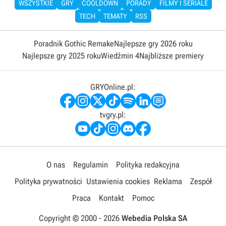
WSZYSTKIE
GRY
COOLDOWN
PORADY
FILMY I SERIALE
TECH
TEMATY
RSS
Poradnik Gothic Remake
Najlepsze gry 2026 roku
Najlepsze gry 2025 roku
Wiedźmin 4
Najbliższe premiery
GRYOnline.pl:
tvgry.pl:
O nas
Regulamin
Polityka redakcyjna
Polityka prywatności
Ustawienia cookies
Reklama
Zespół
Praca
Kontakt
Pomoc
Copyright © 2000 -
2026
Webedia Polska SA