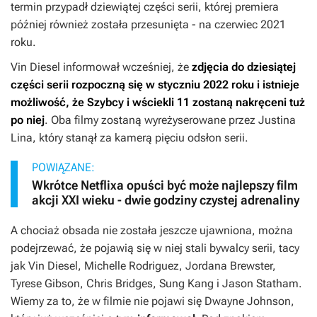
termin przypadł dziewiątej części serii, której premiera
później również została przesunięta - na czerwiec 2021
roku.
Vin Diesel informował wcześniej, że
zdjęcia do dziesiątej
części serii rozpoczną się w styczniu 2022 roku i istnieje
możliwość, że
Szybcy i wściekli 11
zostaną nakręceni tuż
po niej
. Oba filmy zostaną wyreżyserowane przez Justina
Lina, który stanął za kamerą pięciu odsłon serii.
POWIĄZANE:
Wkrótce Netflixa opuści być może najlepszy film
akcji XXI wieku - dwie godziny czystej adrenaliny
A chociaż obsada nie została jeszcze ujawniona, można
podejrzewać, że pojawią się w niej stali bywalcy serii, tacy
jak Vin Diesel, Michelle Rodriguez, Jordana Brewster,
Tyrese Gibson, Chris Bridges, Sung Kang i Jason Statham.
Wiemy za to, że w filmie nie pojawi się Dwayne Johnson,