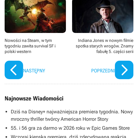
Nowości na Steam, w tym
Indiana Jones w nowym filmie
tygodniu zawita survival SF i
spotka starych wrogów. Znamy
polski western
fabułę 5. części serii
NASTĘPNY
POPRZEDNI
Najnowsze Wiadomości
Dziś na Disney+ najważniejsza premiera tygodnia. Nowy
mroczny thriller twórcy American Horror Story
55. i 56 gra za darmo w 2026 roku w Epic Games Store
Wczoraj kiepska premiera, dziś zdecydowana reakcja