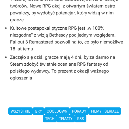
twórców. Nowe RPG akcji z otwartym światem ostro
powalczy, by wydobyć potencjał, który widzą w nim
gracze
Kultowe postapokaliptyczne RPG jest „w 100%
niezgodne” z wizją Bethesdy pod jednym względem.
Fallout 3 Remastered pozwoli na to, co było niemożliwe
18 lat temu
Zaczęło się dziś, gracze mają 4 dni, by za darmo na
Steam zdobyć świetnie oceniane RPG fantasy od
polskiego wydawcy. To prezent z okazji ważnego
ogłoszenia
WSZYSTKIE
GRY
COOLDOWN
PORADY
FILMY I SERIALE
TECH
TEMATY
RSS