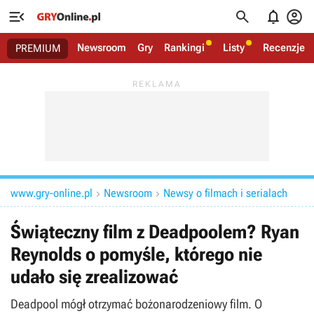




Newsroom
Gry
Rankingi
Listy
Recenzje
PREMIUM
www.gry-online.pl
Newsroom
Newsy o filmach i serialach


Świąteczny film z Deadpoolem? Ryan
Reynolds o pomyśle, którego nie
udało się zrealizować
Deadpool mógł otrzymać bożonarodzeniowy film. O