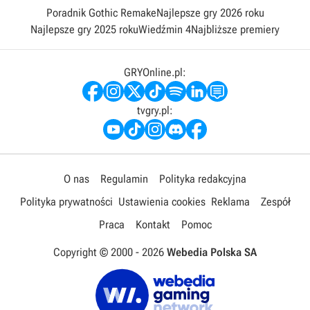
Poradnik Gothic Remake
Najlepsze gry 2026 roku
Najlepsze gry 2025 roku
Wiedźmin 4
Najbliższe premiery
GRYOnline.pl:
tvgry.pl:
O nas
Regulamin
Polityka redakcyjna
Polityka prywatności
Ustawienia cookies
Reklama
Zespół
Praca
Kontakt
Pomoc
Copyright © 2000 -
2026
Webedia Polska SA