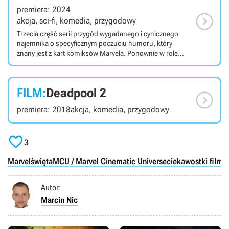
premiera: 2024

akcja, sci-fi, komedia, przygodowy
Trzecia część serii przygód wygadanego i cynicznego
najemnika o specyficznym poczuciu humoru, który
znany jest z kart komiksów Marvela. Ponownie w rolę
popularnego antybohatera wciela się Ryan Reynolds, a
film jest pierwszym obrazem o Deadpoolu ze stajni
Marvel Cinematic Universe.
FILM:
Deadpool 2

premiera: 2018
akcja, komedia, przygodowy

3
Marvel
święta
MCU / Marvel Cinematic Universe
ciekawostki film
Autor:
Marcin Nic