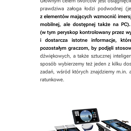
Głównym celem twórców jest osiągnięcie 
prawdziwa załoga łodzi podwodnej (j
z elementów mających wzmocnić imersję 
mobilnej, ale dostępnej także na PC)
(w tym peryskop kontrolowany przez wy
i dostarcza istotne informacje, któ
pozostałym graczom, by podjęli stosow
dźwiękowych, a także sztucznej intelige
sposób wybierzemy też jeden z kilku do
zadań, wśród których znajdziemy m.in. 
ratunkowe.