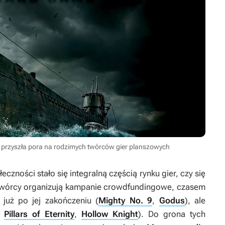
y przyszła pora na rodzimych twórców gier planszowych
zności stało się integralną częścią rynku gier, czy się
i twórcy organizują kampanie crowdfundingowe, czasem
 już po jej zakończeniu (
Mighty No. 9
,
Godus
), ale
,
Pillars of Eternity
,
Hollow Knight
). Do grona tych