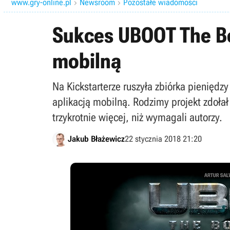
www.gry-online.pl
Newsroom
Pozostałe wiadomości


Sukces UBOOT The Bo
mobilną
Na Kickstarterze ruszyła zbiórka pienięd
aplikacją mobilną. Rodzimy projekt zdołał
trzykrotnie więcej, niż wymagali autorzy.
Jakub Błażewicz
22 stycznia 2018 21:20