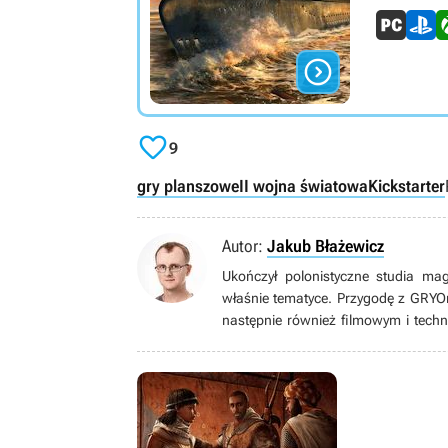


9
gry planszowe
II wojna światowa
Kickstarter
Autor:
Jakub Błażewicz
Ukończył polonistyczne studia ma
właśnie tematyce. Przygodę z GRYO
następnie również filmowym i techn
wideo (i nie tylko wideo) zaintere
wielkim fanem (w tym metroidva
papierowymi), bijatykami, soulslike
zachwycać się pikselowymi postaci
starszymi).