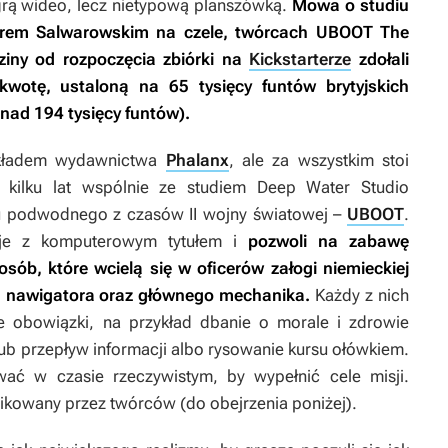
 grą wideo, lecz nietypową planszówką.
Mowa o studiu
turem Salwarowskim na czele, twórcach
UBOOT The
ziny od rozpoczęcia zbiórki na
Kickstarterze
zdołali
kwotę, ustaloną na 65 tysięcy funtów brytyjskich
onad 194 tysięcy funtów).
kładem wydawnictwa
Phalanx
, ale za wszystkim stoi
d kilku lat wspólnie ze studiem Deep Water Studio
u podwodnego z czasów II wojny światowej –
UBOOT
.
uje z komputerowym tytułem i
pozwoli na zabawę
sób, które wcielą się w oficerów załogi niemieckiej
a, nawigatora oraz głównego mechanika.
Każdy z nich
 obowiązki, na przykład dbanie o morale i zdrowie
lub przepływ informacji albo rysowanie kursu ołówkiem.
ać w czasie rzeczywistym, by wypełnić cele misji.
ikowany przez twórców (do obejrzenia poniżej).