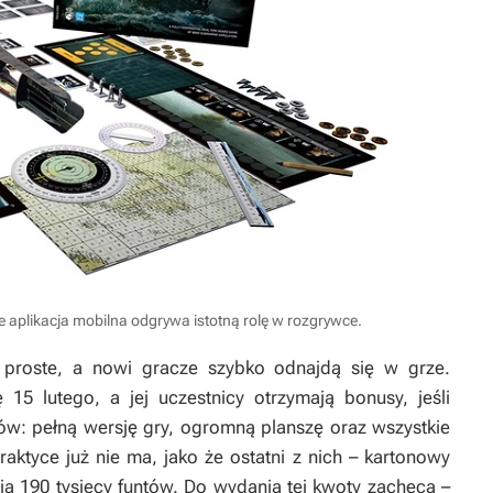
le aplikacja mobilna odgrywa istotną rolę w rozgrywce.
 proste, a nowi gracze szybko odnajdą się w grze.
 15 lutego, a jej uczestnicy otrzymają bonusy, jeśli
ów: pełną wersję gry, ogromną planszę oraz wszystkie
ktyce już nie ma, jako że ostatni z nich – kartonowy
a 190 tysięcy funtów. Do wydania tej kwoty zachęca –