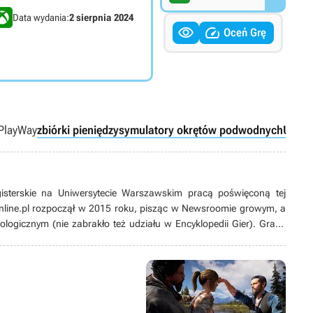
Data wydania:
2 sierpnia 2024


Oceń Grę
PlayWay
zbiórki pieniędzy
symulatory okrętów podwodnych
UBOO
gisterskie na Uniwersytecie Warszawskim pracą poświęconą tej
nline.pl rozpoczął w 2015 roku, pisząc w Newsroomie growym, a
ologicznym (nie zabrakło też udziału w Encyklopedii Gier). Grami
sowany od lat. Zaczynał od platformówek i do dziś pozostaje ich
nii), ale wykazuje też zainteresowanie karciankami (także
’ami i w zasadzie wszystkim, co dotyczy gier jako takich. Potrafi
ami z gier pamiętających czasy Game Boya łupanego (jeśli nie