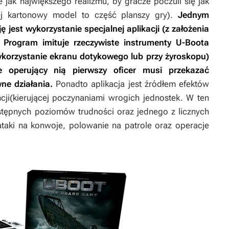
jak największego realizmu, by gracze poczuli się jak
ej kartonowy model to część planszy gry).
Jednym
jest wykorzystanie specjalnej aplikacji (z założenia
. Program imituje rzeczywiste instrumenty U-Boota
korzystanie ekranu dotykowego lub przy żyroskopu)
re operujący nią pierwszy oficer musi przekazać
ne działania.
Ponadto aplikacja jest źródłem efektów
ncji(kierującej poczynaniami wrogich jednostek. W ten
stępnych poziomów trudności oraz jednego z licznych
ataki na konwoje, polowanie na patrole oraz operacje