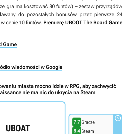
erze gra ma kosztować 80 funtów) – zestaw przyrządów
odawany do pozostałych bonusów przez pierwsze 24
 w cenie 10 funtów.
Premierę
UBOOT The Board Game
rd Game
ródło wiadomości w Google
owaniu miasta mocno idzie w RPG, aby zachwycić
naissance nie ma nic do ukrycia na Steam

7.7
Gracze
UBOAT
8.4
Steam