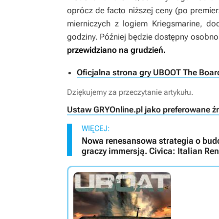
oprócz de facto niższej ceny (po premi
mierniczych z logiem Kriegsmarine, d
godziny. Później będzie dostępny osobno
przewidziano na grudzień.
Oficjalna strona gry UBOOT The Boa
Dziękujemy za przeczytanie artykułu.
Ustaw GRYOnline.pl jako preferowane ź
WIĘCEJ:
Nowa renesansowa strategia o bud
graczy immersją. Civica: Italian Re