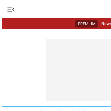

New
PREMIUM