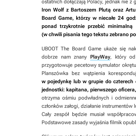
ostatnich dołączają Polacy, jednak nie z
Iron Wolf z Bartoszem Plutą oraz Ar
Board Game
, którzy w niecałe 24 god
ponad trzykrotnie przebić minimalną 
(w chwili pisania tego tekstu zebrano p
UBOOT The Board Game
ukaże się na
dobrze nam znany
PlayWay
, który o
przygotowuje pecetowy symulator okręt
Planszówka bez wątpienia korespond
w pojedynkę lub w grupie do czterech o
jednostki: kapitana, pierwszego oficer
otrzyma ośmiu podwładnych i odmienne
członków załogi, działanie instrumentów 
Cały zespół będzie musiał współpracow
Podstawowe zasady wyjaśnia filmik opubl