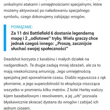
unikalnymi atakami i umiejętnościami specjalnymi, które
możemy aktywować po naładowaniu specjalnego
symbolu, czego dokonujemy zabijając wrogów.
POWIĄZANE:
Za 11 dni Battlefield 6 dostanie legendarną
mapę i 2 „odlotowe” tryby. Wielu graczy chce
jednak czegoś innego: „Proszę, zacznijcie
słuchać swojej społeczności”
Deadshot korzysta z karabinu i małych działek na
nadgarstkach. Te drugie zadają mniej obrażeń, ale za to
mają nieskończoną amunicję. Jego umiejętnością
specjalną jest spowalnianie czasu. Diablo wypuszcza z rąk
płomienie, a jego superzdolność to eksplozja niszcząca
wszystko w promieniu kilku metrów. Z kolei Harley walczy
kijem baseballowym i rewolwerem, a jej „ulti” pozwala
błyskawicznie skracać dystans do wrogów i zabijać ich
jednym ciosem.