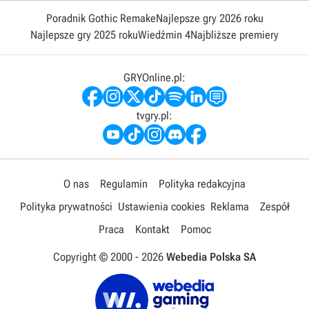
Poradnik Gothic Remake
Najlepsze gry 2026 roku
Najlepsze gry 2025 roku
Wiedźmin 4
Najbliższe premiery
GRYOnline.pl:
tvgry.pl:
O nas
Regulamin
Polityka redakcyjna
Polityka prywatności
Ustawienia cookies
Reklama
Zespół
Praca
Kontakt
Pomoc
Copyright © 2000 -
2026
Webedia Polska SA