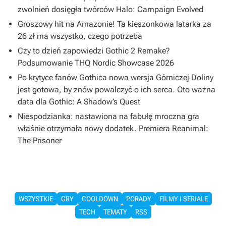
zwolnień dosięgła twórców Halo: Campaign Evolved
Groszowy hit na Amazonie! Ta kieszonkowa latarka za
26 zł ma wszystko, czego potrzeba
Czy to dzień zapowiedzi Gothic 2 Remake?
Podsumowanie THQ Nordic Showcase 2026
Po krytyce fanów Gothica nowa wersja Górniczej Doliny
jest gotowa, by znów powalczyć o ich serca. Oto ważna
data dla Gothic: A Shadow’s Quest
Niespodzianka: nastawiona na fabułę mroczna gra
właśnie otrzymała nowy dodatek. Premiera Reanimal:
The Prisoner
WSZYSTKIE
GRY
COOLDOWN
PORADY
FILMY I SERIALE
TECH
TEMATY
RSS