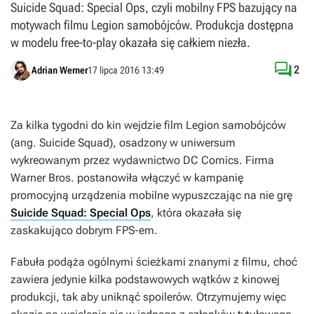
Suicide Squad: Special Ops, czyli mobilny FPS bazujący na
motywach filmu Legion samobójców. Produkcja dostępna
w modelu free-to-play okazała się całkiem niezła.

2
Adrian Werner
17 lipca 2016 13:49
Za kilka tygodni do kin wejdzie film
Legion samobójców
(ang.
Suicide Squad
), osadzony w uniwersum
wykreowanym przez wydawnictwo DC Comics. Firma
Warner Bros. postanowiła włączyć w kampanię
promocyjną urządzenia mobilne wypuszczając na nie grę
Suicide Squad: Special Ops
, która okazała się
zaskakująco dobrym FPS-em.
Fabuła podąża ogólnymi ścieżkami znanymi z filmu, choć
zawiera jedynie kilka podstawowych wątków z kinowej
produkcji, tak aby uniknąć spoilerów. Otrzymujemy więc