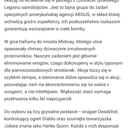
okazję na wcielenie się w jednego z członków tytułowego
Legionu samobójców. Jest to tajna grupa do zadań
specjalnych amerykańskiej agencji ARGUS, w skład której
wchodzą groźni superłotrzy. Ich posłuszeństwo rozkazom
gwarantują wszczepiane w ciała bomby.
W grze trafiamy do miasta Midway, którego ulice
opanowały chmary dziwacznie zmutowanych
przeciwników. Naszym zadaniem jest głównie
eliminowanie wrogów, czego dokonujemy w stylu typowym
dla pierwszoosobowych strzelanek. Akcja toczy się w
szybkim tempie, a sterowanie dobre sprawdza się w akcji,
pozwalając nam na skoncentrowaniu się na walce z
wrogami, a nie interfejsem. Większość starć wymaga
przetrwania kilku fal nieprzyjaciół.
Do wyboru są trzy grywalne postacie – snajper Deadshot,
kontrolujący ogień Diablo oraz szurnięta towarzyszka
Jokera znana jako Harley Quinn. Każda z nich dysponuje