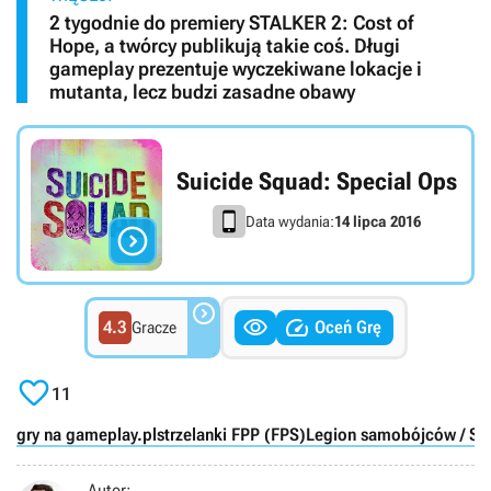
2 tygodnie do premiery STALKER 2: Cost of
Hope, a twórcy publikują takie coś. Długi
gameplay prezentuje wyczekiwane lokacje i
mutanta, lecz budzi zasadne obawy
Suicide Squad: Special Ops
Data wydania:
14 lipca 2016




4.3
Oceń Grę
Gracze

11
gry na gameplay.pl
strzelanki FPP (FPS)
Legion samobójców / Su
Autor: