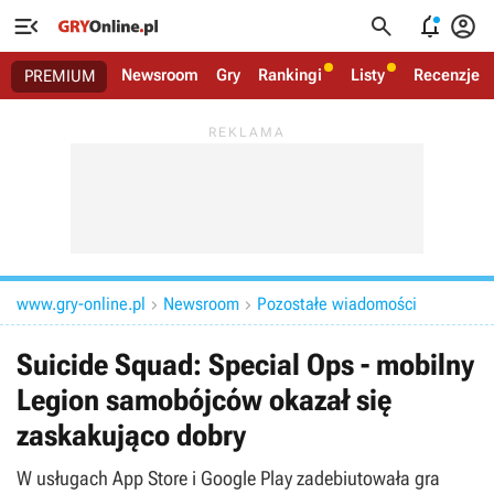




Newsroom
Gry
Rankingi
Listy
Recenzje
PREMIUM
www.gry-online.pl
Newsroom
Pozostałe wiadomości


Suicide Squad: Special Ops - mobilny
Legion samobójców okazał się
zaskakująco dobry
W usługach App Store i Google Play zadebiutowała gra