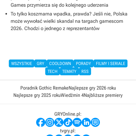
Games przymierza się do kolejnego uderzenia
To tylko koszmarna wpadka, prawda? Jeśli nie, Polska
może wywołać wielki skandal na targach gamescom
2026. Chodzi o jednego z reprezentantów
WSZYSTKIE
GRY
COOLDOWN
PORADY
FILMY I SERIALE
TECH
TEMATY
RSS
Poradnik Gothic Remake
Najlepsze gry 2026 roku
Najlepsze gry 2025 roku
Wiedźmin 4
Najbliższe premiery
GRYOnline.pl:
tvgry.pl: