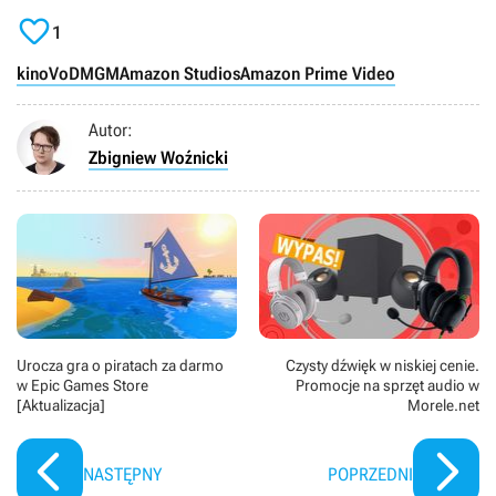

1
kino
VoD
MGM
Amazon Studios
Amazon Prime Video
Autor:
Zbigniew Woźnicki
Urocza gra o piratach za darmo
Czysty dźwięk w niskiej cenie.
w Epic Games Store
Promocje na sprzęt audio w
[Aktualizacja]
Morele.net
NASTĘPNY
POPRZEDNI