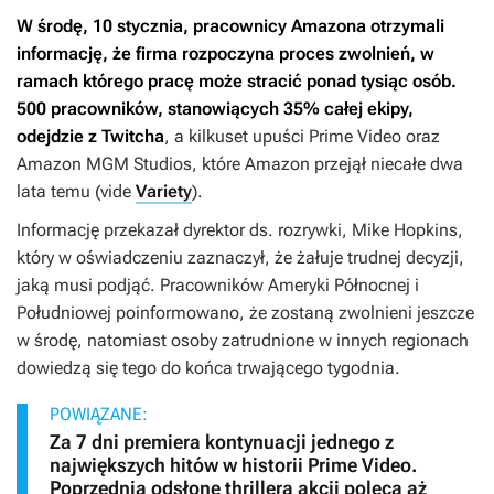
W środę, 10 stycznia, pracownicy Amazona otrzymali
informację, że firma rozpoczyna proces zwolnień, w
ramach którego pracę może stracić ponad tysiąc osób.
500 pracowników, stanowiących 35% całej ekipy,
odejdzie z Twitcha
, a kilkuset upuści Prime Video oraz
Amazon MGM Studios, które Amazon przejął niecałe dwa
lata temu (vide
Variety
).
Informację przekazał dyrektor ds. rozrywki, Mike Hopkins,
który w oświadczeniu zaznaczył, że żałuje trudnej decyzji,
jaką musi podjąć. Pracowników Ameryki Północnej i
Południowej poinformowano, że zostaną zwolnieni jeszcze
w środę, natomiast osoby zatrudnione w innych regionach
dowiedzą się tego do końca trwającego tygodnia.
POWIĄZANE:
Za 7 dni premiera kontynuacji jednego z
największych hitów w historii Prime Video.
Poprzednią odsłonę thrillera akcji poleca aż