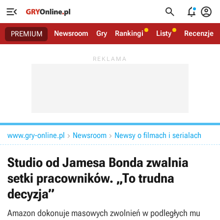




Newsroom
Gry
Rankingi
Listy
Recenzje
PREMIUM
www.gry-online.pl
Newsroom
Newsy o filmach i serialach


Studio od Jamesa Bonda zwalnia
setki pracowników. „To trudna
decyzja”
Amazon dokonuje masowych zwolnień w podległych mu