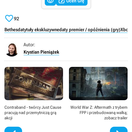


Oceń Grę

92
Bethesda
tytuły ekskluzywne
daty premier / opóźnienia (gry)
Xbox 
Autor:
Krystian Pieniążek
Contraband - twórcy Just Cause
World War Z: Aftermath z trybem
pracują nad przemytniczą grą
FPP i przebudowaną walką;
akcji
zobacz trailer