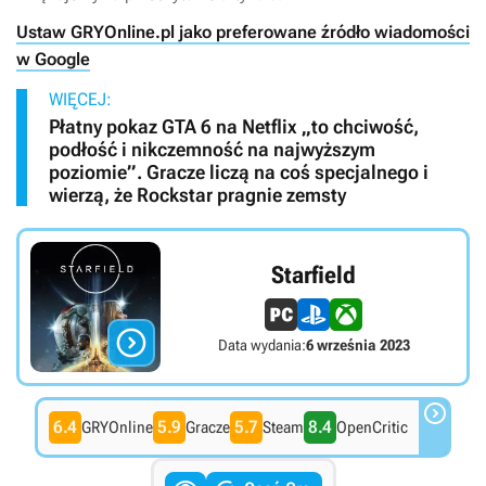
Ustaw GRYOnline.pl jako preferowane źródło wiadomości
w Google
WIĘCEJ:
Płatny pokaz GTA 6 na Netflix „to chciwość,
podłość i nikczemność na najwyższym
poziomie”. Gracze liczą na coś specjalnego i
wierzą, że Rockstar pragnie zemsty
Starfield

Data wydania:
6 września 2023

6.4
5.9
5.7
8.4
GRYOnline
Gracze
Steam
OpenCritic