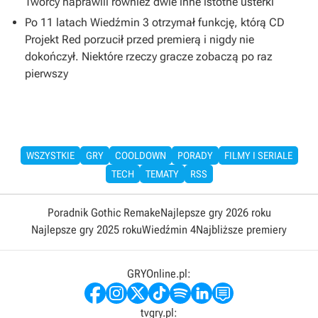
Twórcy naprawili również dwie inne istotne usterki
Po 11 latach Wiedźmin 3 otrzymał funkcję, którą CD
Projekt Red porzucił przed premierą i nigdy nie
dokończył. Niektóre rzeczy gracze zobaczą po raz
pierwszy
WSZYSTKIE
GRY
COOLDOWN
PORADY
FILMY I SERIALE
TECH
TEMATY
RSS
Poradnik Gothic Remake
Najlepsze gry 2026 roku
Najlepsze gry 2025 roku
Wiedźmin 4
Najbliższe premiery
GRYOnline.pl:
tvgry.pl: