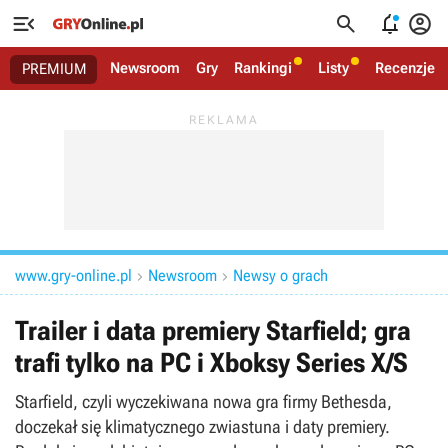




Newsroom
Gry
Rankingi
Listy
Recenzje
PREMIUM
www.gry-online.pl
Newsroom
Newsy o grach


Trailer i data premiery Starfield; gra
trafi tylko na PC i Xboksy Series X/S
Starfield, czyli wyczekiwana nowa gra firmy Bethesda,
doczekał się klimatycznego zwiastuna i daty premiery.