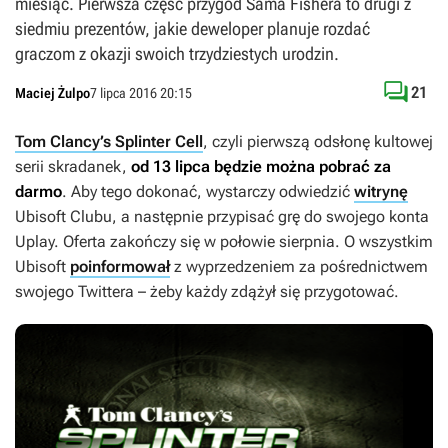
miesiąc. Pierwsza część przygód Sama Fishera to drugi z
siedmiu prezentów, jakie deweloper planuje rozdać
graczom z okazji swoich trzydziestych urodzin.

21
Maciej Żulpo
7 lipca 2016 20:15
Tom Clancy’s Splinter Cell
, czyli pierwszą odsłonę kultowej
serii skradanek,
od 13 lipca będzie można pobrać za
darmo
. Aby tego dokonać, wystarczy odwiedzić
witrynę
Ubisoft Clubu, a następnie przypisać grę do swojego konta
Uplay. Oferta zakończy się w połowie sierpnia. O wszystkim
Ubisoft
poinformował
z wyprzedzeniem za pośrednictwem
swojego Twittera – żeby każdy zdążył się przygotować.