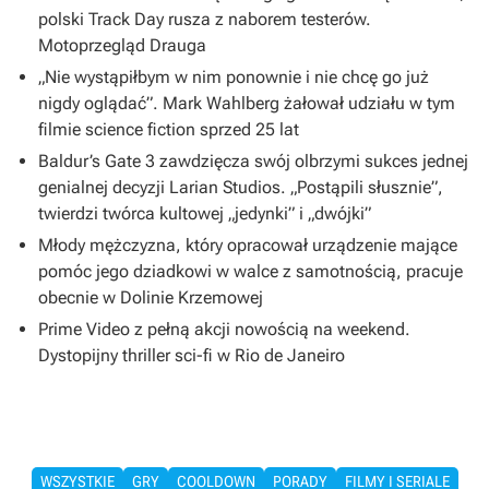
polski Track Day rusza z naborem testerów.
Motoprzegląd Drauga
„Nie wystąpiłbym w nim ponownie i nie chcę go już
nigdy oglądać”. Mark Wahlberg żałował udziału w tym
filmie science fiction sprzed 25 lat
Baldur’s Gate 3 zawdzięcza swój olbrzymi sukces jednej
genialnej decyzji Larian Studios. „Postąpili słusznie”,
twierdzi twórca kultowej „jedynki” i „dwójki”
Młody mężczyzna, który opracował urządzenie mające
pomóc jego dziadkowi w walce z samotnością, pracuje
obecnie w Dolinie Krzemowej
Prime Video z pełną akcji nowością na weekend.
Dystopijny thriller sci-fi w Rio de Janeiro
WSZYSTKIE
GRY
COOLDOWN
PORADY
FILMY I SERIALE