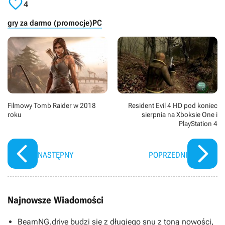

4
gry za darmo (promocje)
PC
Filmowy Tomb Raider w 2018
Resident Evil 4 HD pod koniec
roku
sierpnia na Xboksie One i
PlayStation 4
NASTĘPNY
POPRZEDNI
Najnowsze Wiadomości
BeamNG.drive budzi się z długiego snu z toną nowości,