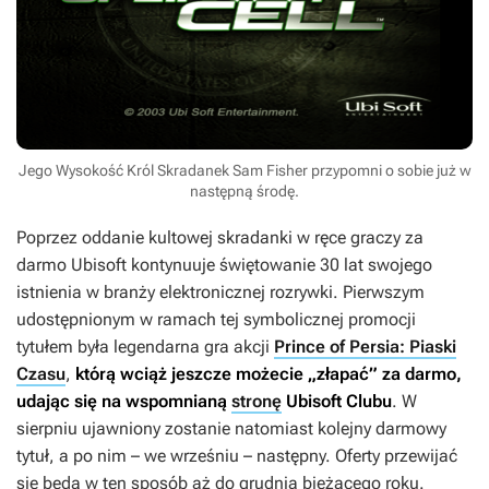
Jego Wysokość Król Skradanek Sam Fisher przypomni o sobie już w
następną środę.
Poprzez oddanie kultowej skradanki w ręce graczy za
darmo Ubisoft kontynuuje świętowanie 30 lat swojego
istnienia w branży elektronicznej rozrywki. Pierwszym
udostępnionym w ramach tej symbolicznej promocji
tytułem była legendarna gra akcji
Prince of Persia: Piaski
Czasu
,
którą wciąż jeszcze możecie „złapać” za darmo,
udając się na wspomnianą
stronę
Ubisoft Clubu
. W
sierpniu ujawniony zostanie natomiast kolejny darmowy
tytuł, a po nim – we wrześniu – następny. Oferty przewijać
się będą w ten sposób aż do grudnia bieżącego roku.