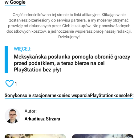
w Google
Część odnośników na tej stronie to linki afiliacyjne. Klikając w nie
zostaniesz przeniesiony do serwisu partnera, a my możemy otrzymać
prowizję od dokonanych przez Ciebie zakupów. Nie ponosisz żadnych
dodatkowych kosztów, a jednocześnie wspierasz pracę naszej redakcji.
Dziękujemy!
WIĘCEJ:
Meksykańska posłanka pomogła obronić graczy
przed podatkiem, a teraz bierze na cel
PlayStation bez płyt

1
Sony
konsole stacjonarne
koniec wsparcia
PlayStation
konsole
PS5
Autor:
Arkadiusz Strzała