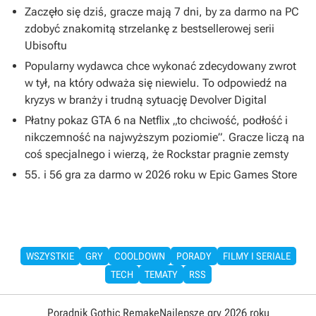
Zaczęło się dziś, gracze mają 7 dni, by za darmo na PC
zdobyć znakomitą strzelankę z bestsellerowej serii
Ubisoftu
Popularny wydawca chce wykonać zdecydowany zwrot
w tył, na który odważa się niewielu. To odpowiedź na
kryzys w branży i trudną sytuację Devolver Digital
Płatny pokaz GTA 6 na Netflix „to chciwość, podłość i
nikczemność na najwyższym poziomie”. Gracze liczą na
coś specjalnego i wierzą, że Rockstar pragnie zemsty
55. i 56 gra za darmo w 2026 roku w Epic Games Store
WSZYSTKIE
GRY
COOLDOWN
PORADY
FILMY I SERIALE
TECH
TEMATY
RSS
Poradnik Gothic Remake
Najlepsze gry 2026 roku