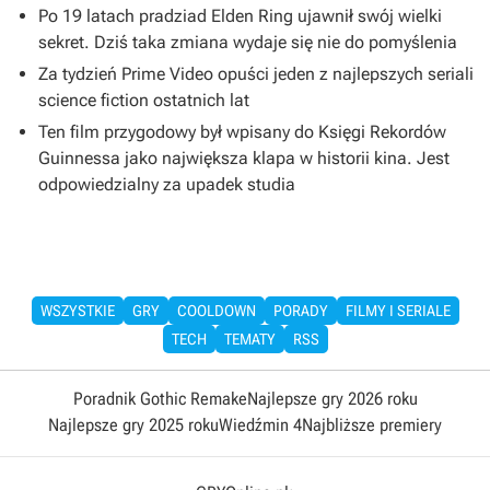
Po 19 latach pradziad Elden Ring ujawnił swój wielki
sekret. Dziś taka zmiana wydaje się nie do pomyślenia
Za tydzień Prime Video opuści jeden z najlepszych seriali
science fiction ostatnich lat
Ten film przygodowy był wpisany do Księgi Rekordów
Guinnessa jako największa klapa w historii kina. Jest
odpowiedzialny za upadek studia
WSZYSTKIE
GRY
COOLDOWN
PORADY
FILMY I SERIALE
TECH
TEMATY
RSS
Poradnik Gothic Remake
Najlepsze gry 2026 roku
Najlepsze gry 2025 roku
Wiedźmin 4
Najbliższe premiery