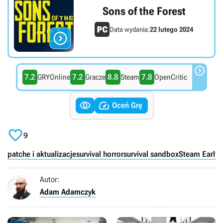
Sons of the Forest
Data wydania:
22 lutego 2024


7.2
7.2
8.8
7.8
GRYOnline
Gracze
Steam
OpenCritic


Oceń Grę

9
patche i aktualizacje
survival horror
survival sandbox
Steam Early 
Autor:
Adam Adamczyk