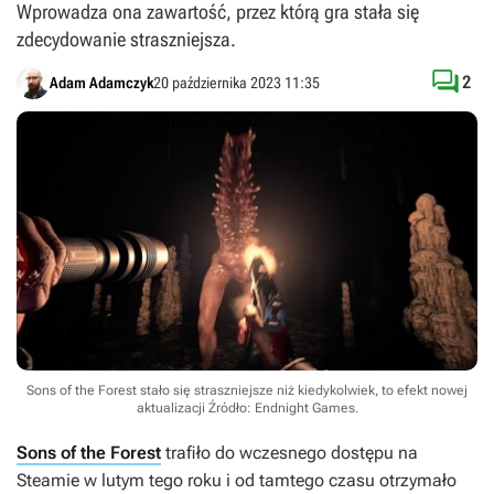
Wprowadza ona zawartość, przez którą gra stała się
zdecydowanie straszniejsza.

2
Adam Adamczyk
20 października 2023 11:35
Sons of the Forest stało się straszniejsze niż kiedykolwiek, to efekt nowej
aktualizacji
Źródło: Endnight Games
.
Sons of the Forest
trafiło do wczesnego dostępu na
Steamie w lutym tego roku i od tamtego czasu otrzymało