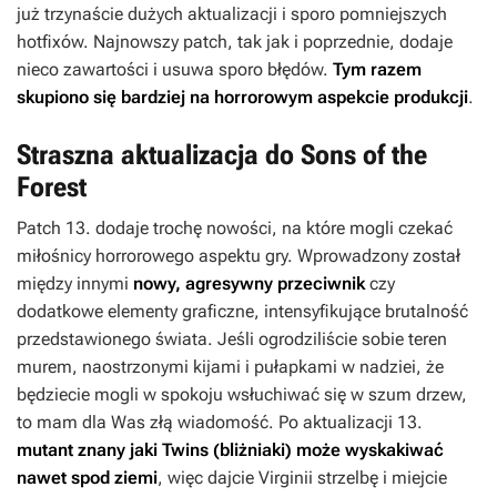
już trzynaście dużych aktualizacji i sporo pomniejszych
hotfixów. Najnowszy patch, tak jak i poprzednie, dodaje
nieco zawartości i usuwa sporo błędów.
Tym razem
skupiono się bardziej na horrorowym aspekcie produkcji
.
Straszna aktualizacja do Sons of the
Forest
Patch 13. dodaje trochę nowości, na które mogli czekać
miłośnicy horrorowego aspektu gry. Wprowadzony został
między innymi
nowy, agresywny przeciwnik
czy
dodatkowe elementy graficzne, intensyfikujące brutalność
przedstawionego świata. Jeśli ogrodziliście sobie teren
murem, naostrzonymi kijami i pułapkami w nadziei, że
będziecie mogli w spokoju wsłuchiwać się w szum drzew,
to mam dla Was złą wiadomość. Po aktualizacji 13.
mutant znany jaki Twins (bliżniaki) może wyskakiwać
nawet spod ziemi
, więc dajcie Virginii strzelbę i miejcie