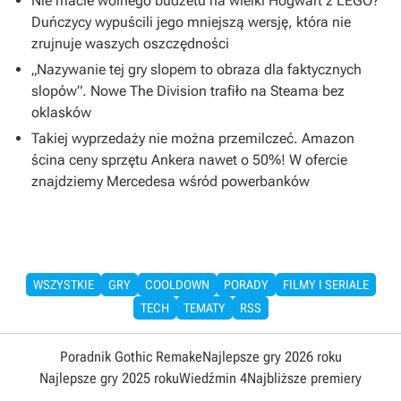
Nie macie wolnego budżetu na wielki Hogwart z LEGO?
Duńczycy wypuścili jego mniejszą wersję, która nie
zrujnuje waszych oszczędności
„Nazywanie tej gry slopem to obraza dla faktycznych
slopów”. Nowe The Division trafiło na Steama bez
oklasków
Takiej wyprzedaży nie można przemilczeć. Amazon
ścina ceny sprzętu Ankera nawet o 50%! W ofercie
znajdziemy Mercedesa wśród powerbanków
WSZYSTKIE
GRY
COOLDOWN
PORADY
FILMY I SERIALE
TECH
TEMATY
RSS
Poradnik Gothic Remake
Najlepsze gry 2026 roku
Najlepsze gry 2025 roku
Wiedźmin 4
Najbliższe premiery