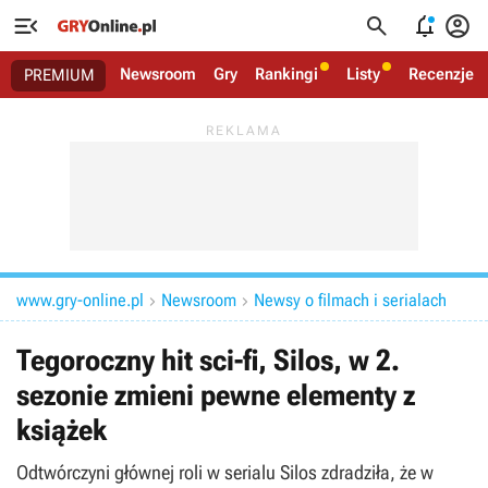




Newsroom
Gry
Rankingi
Listy
Recenzje
PREMIUM
www.gry-online.pl
Newsroom
Newsy o filmach i serialach


Tegoroczny hit sci-fi, Silos, w 2.
sezonie zmieni pewne elementy z
książek
Odtwórczyni głównej roli w serialu Silos zdradziła, że w