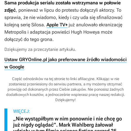
Sama produkcja serialu została wstrzymana w połowie
zdjęć
, ponieważ w lipcu do protestu dołączyli aktorzy. To
sprawia, że nie wiadomo, kiedy i czy uda się sfinalizować
kolejną serię
Silosa
.
Apple TV+
już anulowało ekranizację
Metropolis
i adaptacja powieści Hugh Howeya może
dołączyć do tego grona.
Dziękujemy za przeczytanie artykułu.
Ustaw GRYOnline.pl jako preferowane źródło wiadomości
w Google
Część odnośników na tej stronie to linki afiliacyjne. Klikając w nie
zostaniesz przeniesiony do serwisu partnera, a my możemy otrzymać
prowizję od dokonanych przez Ciebie zakupów. Nie ponosisz żadnych
dodatkowych kosztów, a jednocześnie wspierasz pracę naszej redakcji.
Dziękujemy!
WIĘCEJ:
„Nie wystąpiłbym w nim ponownie i nie chcę go
już nigdy oglądać”. Mark Wahlberg żałował
udziału w tym filmie science fiction sprzed 25