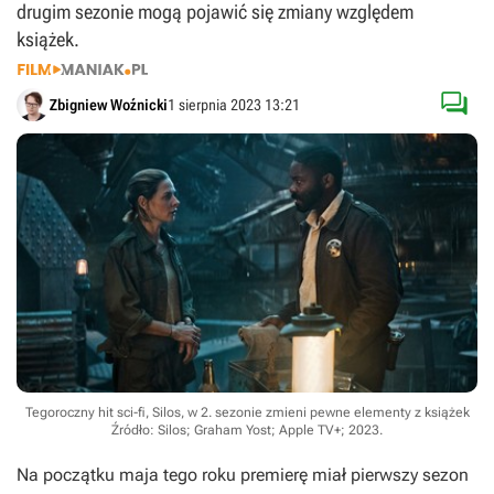
drugim sezonie mogą pojawić się zmiany względem
książek.

Zbigniew Woźnicki
1 sierpnia 2023 13:21
Tegoroczny hit sci-fi, Silos, w 2. sezonie zmieni pewne elementy z książek
Źródło: Silos; Graham Yost; Apple TV+; 2023
.
Na początku maja tego roku premierę miał pierwszy sezon