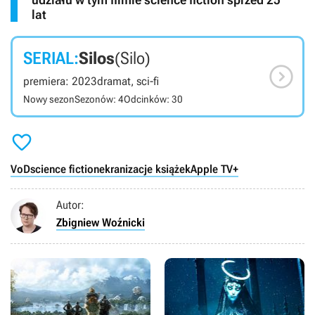
lat
SERIAL:
Silos
(Silo)

premiera: 2023
dramat, sci-fi
Nowy sezon
Sezonów: 4
Odcinków: 30

VoD
science fiction
ekranizacje książek
Apple TV+
Autor:
Zbigniew Woźnicki