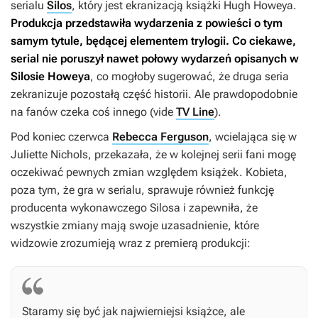
serialu
Silos
, który jest ekranizacją książki Hugh Howeya.
Produkcja przedstawiła wydarzenia z powieści o tym
samym tytule, będącej elementem trylogii. Co ciekawe,
serial nie poruszył nawet połowy wydarzeń opisanych w
Silosie
Howeya
, co mogłoby sugerować, że druga seria
zekranizuje pozostałą część historii. Ale prawdopodobnie
na fanów czeka coś innego (vide
TV Line
).
Pod koniec czerwca
Rebecca Ferguson
, wcielająca się w
Juliette Nichols, przekazała, że w kolejnej serii fani mogę
oczekiwać pewnych zmian względem książek. Kobieta,
poza tym, że gra w serialu, sprawuje również funkcję
producenta wykonawczego
Silosa
i zapewniła, że
wszystkie zmiany mają swoje uzasadnienie, które
widzowie zrozumieją wraz z premierą produkcji:
Staramy się być jak najwierniejsi książce, ale